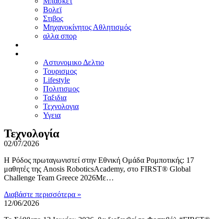
Μπασκετ
Βολεϊ
Στιβος
Μηχανοκίνητος Αθλητισμός
αλλα σπορ
ΠΡΟΤΑΣΕΙΣ
ΑΛΛΑ
Αστυνομικο Δελτιο
Τουρισμος
Lifestyle
Πολιτισμος
Ταξιδια
Τεχνολογια
Υγεια
Τεχνολογία
02/07/2026
Η Ρόδος πρωταγωνιστεί στην Εθνική Ομάδα Ρομποτικής: 17
μαθητές της Anosis RoboticsAcademy, στο FIRST® Global
Challenge Team Greece 2026Με…
Διαβάστε περισσότερα »
12/06/2026