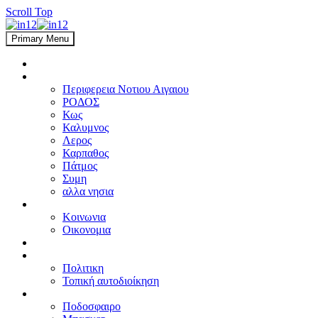
Scroll Top
Primary Menu
ΑΡΧΙΚΗ
ΑΙΓΑΙΟ
Περιφερεια Νοτιου Αιγαιου
ΡΟΔΟΣ
Κως
Καλυμνος
Λερος
Καρπαθος
Πάτμος
Συμη
αλλα νησια
ΕΛΛΑΔΑ
Κοινωνια
Οικονομια
ΔΙΕΘΝΗ
ΠΟΛΙΤΙΚΗ
Πολιτικη
Τοπική αυτοδιοίκηση
ΑΘΛΗΤΙΚΑ
Ποδοσφαιρο