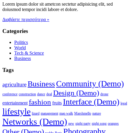
Lorem ipsum dolor sit ametcon sectetur adipisicing elit, sed
doiusmod tempor incidi labore et dolore.
Διαβάστε περισσότερα »
Categories
Politics
World
Tech & Science
Business
Tags
Community (Demo)
Business
agriculture
Design (Demo)
conference
construction
dance
deal
drone
Interface (Demo)
fashion
entertainment
fruits
legal
lifestyle
lizard
management
map walk
Marshmello
nature
Networks (Demo)
new
night party
night song
oranges
Photography
Other (Demo)
paddy
Paris