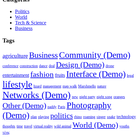
Politics
World
Tech & Science
Business
Tags
Community (Demo)
Business
agriculture
Design (Demo)
conference
construction
dance
deal
drone
Interface (Demo)
fashion
entertainment
fruits
legal
lifestyle
lizard
management
map walk
Marshmello
nature
Networks (Demo)
new
night party
night song
oranges
Photography
Other (Demo)
paddy
Paris
(Demo)
politics
technology
plan
playing
rhino
roaming
singer
snake
World (Demo)
thoughts
time
travel
virtual reality
wild animal
youths
τένις