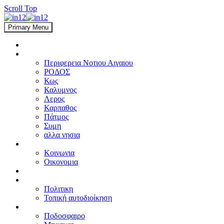
Scroll Top
Primary Menu
ΑΡΧΙΚΗ
ΑΙΓΑΙΟ
Περιφερεια Νοτιου Αιγαιου
ΡΟΔΟΣ
Κως
Καλυμνος
Λερος
Καρπαθος
Πάτμος
Συμη
αλλα νησια
ΕΛΛΑΔΑ
Κοινωνια
Οικονομια
ΔΙΕΘΝΗ
ΠΟΛΙΤΙΚΗ
Πολιτικη
Τοπική αυτοδιοίκηση
ΑΘΛΗΤΙΚΑ
Ποδοσφαιρο