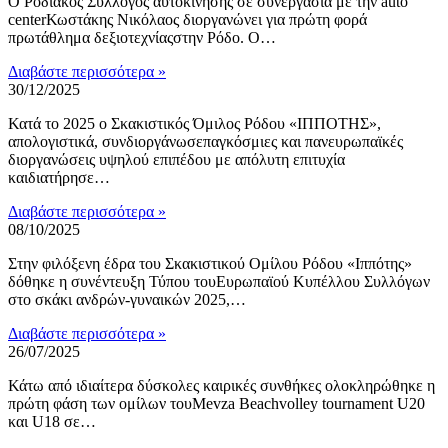
Ο Ροδιακός Σύλλογος αυτοκίνησης σε συνεργασία με την auto
centerΚωστάκης Νικόλαος διοργανώνει για πρώτη φορά
πρωτάθλημα δεξιοτεχνίαςστην Ρόδο. Ο…
Διαβάστε περισσότερα »
30/12/2025
Κατά το 2025 ο Σκακιστικός Όμιλος Ρόδου «ΙΠΠΟΤΗΣ»,
απολογιστικά, συνδιοργάνωσεπαγκόσμιες και πανευρωπαϊκές
διοργανώσεις υψηλού επιπέδου με απόλυτη επιτυχία
καιδιατήρησε…
Διαβάστε περισσότερα »
08/10/2025
Στην φιλόξενη έδρα του Σκακιστικού Ομίλου Ρόδου «Ιππότης»
δόθηκε η συνέντευξη Τύπου τουΕυρωπαϊού Κυπέλλου Συλλόγων
στο σκάκι ανδρών-γυναικών 2025,…
Διαβάστε περισσότερα »
26/07/2025
Κάτω από ιδιαίτερα δύσκολες καιρικές συνθήκες ολοκληρώθηκε η
πρώτη φάση των ομίλων τουMevza Beachvolley tournament U20
και U18 σε…