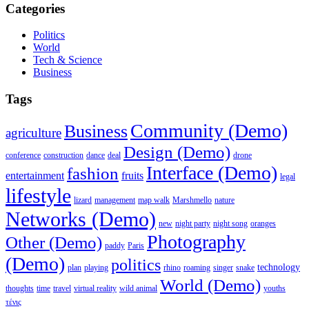
Categories
Politics
World
Tech & Science
Business
Tags
Community (Demo)
Business
agriculture
Design (Demo)
conference
construction
dance
deal
drone
Interface (Demo)
fashion
entertainment
fruits
legal
lifestyle
lizard
management
map walk
Marshmello
nature
Networks (Demo)
new
night party
night song
oranges
Photography
Other (Demo)
paddy
Paris
(Demo)
politics
technology
plan
playing
rhino
roaming
singer
snake
World (Demo)
thoughts
time
travel
virtual reality
wild animal
youths
τένις