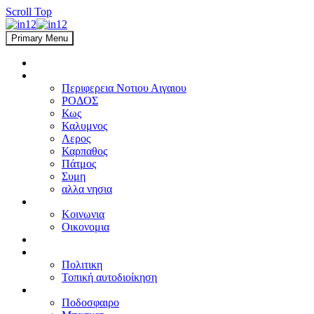
Scroll Top
Primary Menu
ΑΡΧΙΚΗ
ΑΙΓΑΙΟ
Περιφερεια Νοτιου Αιγαιου
ΡΟΔΟΣ
Κως
Καλυμνος
Λερος
Καρπαθος
Πάτμος
Συμη
αλλα νησια
ΕΛΛΑΔΑ
Κοινωνια
Οικονομια
ΔΙΕΘΝΗ
ΠΟΛΙΤΙΚΗ
Πολιτικη
Τοπική αυτοδιοίκηση
ΑΘΛΗΤΙΚΑ
Ποδοσφαιρο