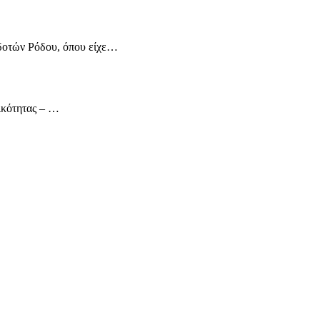
δοτών Ρόδου, όπου είχε…
ικότητας – …