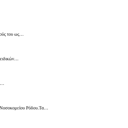
ρούς του ως…
α ειδικών…
dy…
κού Νοσοκομείου Ρόδου.Τα…