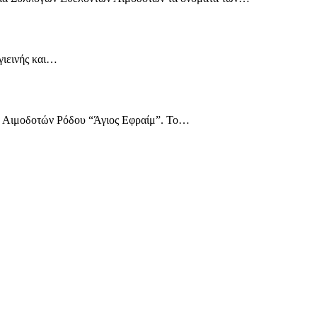
γιεινής και…
ν Αιμοδοτών Ρόδου “Άγιος Εφραίμ”. Το…