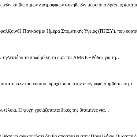
ιεινών καιβιώσιμων διατροφικών συνηθειών μέσα από δράσεις κατά
ξασφαλίζουνΗ Παγκόσμια Ημέρα Στοματικής Υγείας (ΠΗΣΥ), που εορτ
 τηΔευτέρα το πρωί μέλη το δ.σ. της ΑΜΚΕ «Ρόδος για τη…
 των κατοίκων του νησιού, προχώρησε στην υπογραφή συμβάσεων με
λυτέλεια. Η ψυχή χρειάζεταιτις δικές της βιταμίνες για…
η θέση να ανακοινώσει ότι θα αποστείλει στην Πανελλήνια Ομοσπο