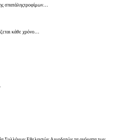
 της σπατάληςτροφίμων…
άζεται κάθε χρόνο…
…
νδία Συλλόγων Εθελοντών Αιμοδοτών τα ονόματα των…