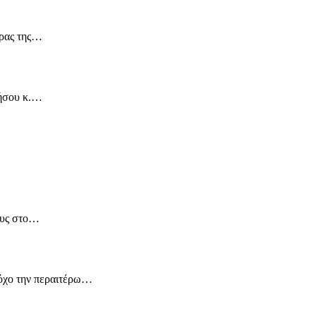
ορας της…
νήσου κ.…
ους στο…
τόχο την περαιτέρω…