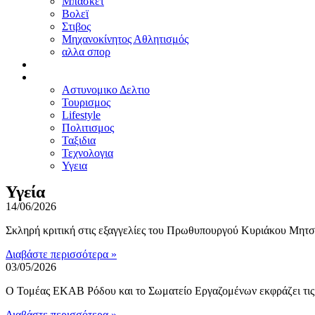
Μπασκετ
Βολεϊ
Στιβος
Μηχανοκίνητος Αθλητισμός
αλλα σπορ
ΠΡΟΤΑΣΕΙΣ
ΑΛΛΑ
Αστυνομικο Δελτιο
Τουρισμος
Lifestyle
Πολιτισμος
Ταξιδια
Τεχνολογια
Υγεια
Υγεία
14/06/2026
Σκληρή κριτική στις εξαγγελίες του Πρωθυπουργού Κυριάκου Μη
Διαβάστε περισσότερα »
03/05/2026
Ο Τομέας ΕΚΑΒ Ρόδου και το Σωματείο Εργαζομένων εκφράζει 
Διαβάστε περισσότερα »