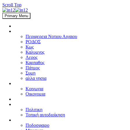
Scroll Top
Primary Menu
ΑΡΧΙΚΗ
ΑΙΓΑΙΟ
Περιφερεια Νοτιου Αιγαιου
ΡΟΔΟΣ
Κως
Καλυμνος
Λερος
Καρπαθος
Πάτμος
Συμη
αλλα νησια
ΕΛΛΑΔΑ
Κοινωνια
Οικονομια
ΔΙΕΘΝΗ
ΠΟΛΙΤΙΚΗ
Πολιτικη
Τοπική αυτοδιοίκηση
ΑΘΛΗΤΙΚΑ
Ποδοσφαιρο