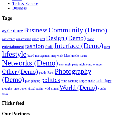
Tech & Science
Business
Tags
Community (Demo)
Business
agriculture
Design (Demo)
conference
construction
dance
deal
drone
Interface (Demo)
fashion
entertainment
fruits
legal
lifestyle
lizard
management
map walk
Marshmello
nature
Networks (Demo)
new
night party
night song
oranges
Photography
Other (Demo)
paddy
Paris
(Demo)
politics
technology
plan
playing
rhino
roaming
singer
snake
World (Demo)
thoughts
time
travel
virtual reality
wild animal
youths
τένις
Flickr feed
Our Partners