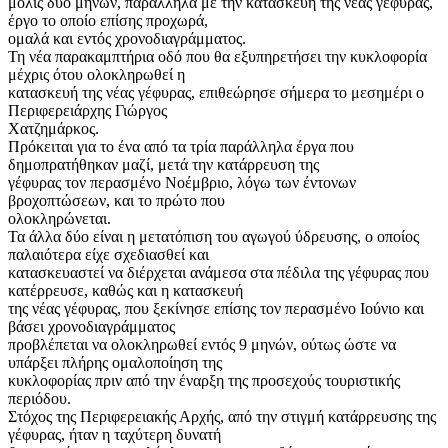
μόλις δύο μηνών, παράλληλα με την κατασκευή της νέας γέφυρας,
έργο το οποίο επίσης προχωρά,
ομαλά και εντός χρονοδιαγράμματος.
Τη νέα παρακαμπτήρια οδό που θα εξυπηρετήσει την κυκλοφορία
μέχρις ότου ολοκληρωθεί η
κατασκευή της νέας γέφυρας, επιθεώρησε σήμερα το μεσημέρι ο
Περιφερειάρχης Γιώργος
Χατζημάρκος.
Πρόκειται για το ένα από τα τρία παράλληλα έργα που
δημοπρατήθηκαν μαζί, μετά την κατάρρευση της
γέφυρας τον περασμένο Νοέμβριο, λόγω των έντονων
βροχοπτώσεων, και το πρώτο που
ολοκληρώνεται.
Τα άλλα δύο είναι η μετατόπιση του αγωγού ύδρευσης, ο οποίος
παλαιότερα είχε σχεδιασθεί και
κατασκευαστεί να διέρχεται ανάμεσα στα πέδιλα της γέφυρας που
κατέρρευσε, καθώς και η κατασκευή
της νέας γέφυρας, που ξεκίνησε επίσης τον περασμένο Ιούνιο και
βάσει χρονοδιαγράμματος
προβλέπεται να ολοκληρωθεί εντός 9 μηνών, ούτως ώστε να
υπάρξει πλήρης ομαλοποίηση της
κυκλοφορίας πριν από την έναρξη της προσεχούς τουριστικής
περιόδου.
Στόχος της Περιφερειακής Αρχής, από την στιγμή κατάρρευσης της
γέφυρας, ήταν η ταχύτερη δυνατή