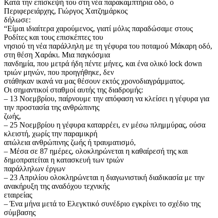
Κατά την επίσκεψή του στη νέα παρακαμπτήρια οδό, ο
Περιφερειάρχης, Γιώργος Χατζημάρκος
δήλωσε:
“Είμαι ιδιαίτερα χαρούμενος, γιατί μόλις παραδώσαμε στους
Ροδίτες και τους επισκέπτες του
νησιού τη νέα παράλληλη με τη γέφυρα του ποταμού Μάκαρη οδό,
στη θέση Χαράκι. Μια παγκόσμια
πανδημία, που μετρά ήδη πέντε μήνες, και ένα ολικό lock down
τριών μηνών, που προηγήθηκε, δεν
στάθηκαν ικανά να μας θέσουν εκτός χρονοδιαγράμματος.
Oι σημαντικοί σταθμοί αυτής της διαδρομής:
– 13 Νοεμβρίου, παίρνουμε την απόφαση να κλείσει η γέφυρα για
την προστασία της ανθρώπινης
ζωής,
– 25 Νοεμβρίου η γέφυρα καταρρέει, εν μέσω πλημμύρας, ούσα
κλειστή, χωρίς την παραμικρή
απώλεια ανθρώπινης ζωής ή τραυματισμό,
– Μέσα σε 87 ημέρες, ολοκληρώνεται η καθαίρεσή της και
δημοπρατείται η κατασκευή των τριών
παράλληλων έργων
– 23 Απριλίου ολοκληρώνεται η διαγωνιστική διαδικασία με την
ανακήρυξη της αναδόχου τεχνικής
εταιρείας
– Ένα μήνα μετά το Ελεγκτικό συνέδριο εγκρίνει το σχέδιο της
σύμβασης