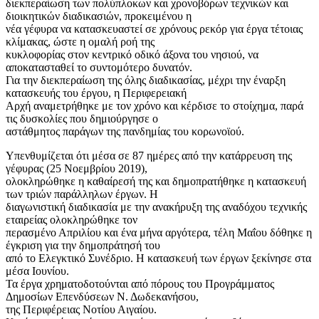
διεκπεραίωση των πολύπλοκων και χρονοβόρων τεχνικών και
διοικητικών διαδικασιών, προκειμένου η
νέα γέφυρα να κατασκευαστεί σε χρόνους ρεκόρ για έργα τέτοιας
κλίμακας, ώστε η ομαλή ροή της
κυκλοφορίας στον κεντρικό οδικό άξονα του νησιού, να
αποκατασταθεί το συντομότερο δυνατόν.
Για την διεκπεραίωση της όλης διαδικασίας, μέχρι την έναρξη
κατασκευής του έργου, η Περιφερειακή
Αρχή αναμετρήθηκε με τον χρόνο και κέρδισε το στοίχημα, παρά
τις δυσκολίες που δημιούργησε ο
αστάθμητος παράγων της πανδημίας του κορωνοϊού.
Υπενθυμίζεται ότι μέσα σε 87 ημέρες από την κατάρρευση της
γέφυρας (25 Νοεμβρίου 2019),
ολοκληρώθηκε η καθαίρεσή της και δημοπρατήθηκε η κατασκευή
των τριών παράλληλων έργων. Η
διαγωνιστική διαδικασία με την ανακήρυξη της αναδόχου τεχνικής
εταιρείας ολοκληρώθηκε τον
περασμένο Απριλίου και ένα μήνα αργότερα, τέλη Μαΐου δόθηκε η
έγκριση για την δημοπράτησή του
από το Ελεγκτικό Συνέδριο. Η κατασκευή των έργων ξεκίνησε στα
μέσα Ιουνίου.
Τα έργα χρηματοδοτούνται από πόρους του Προγράμματος
Δημοσίων Επενδύσεων Ν. Δωδεκανήσου,
της Περιφέρειας Νοτίου Αιγαίου.