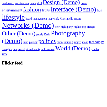
Design (Demo)
conference
construction
dance
deal
drone
Interface (Demo)
fashion
entertainment
fruits
legal
lifestyle
lizard
management
map walk
Marshmello
nature
Networks (Demo)
new
night party
night song
oranges
Photography
Other (Demo)
paddy
Paris
(Demo)
politics
technology
plan
playing
rhino
roaming
singer
snake
World (Demo)
thoughts
time
travel
virtual reality
wild animal
youths
τένις
Flickr feed