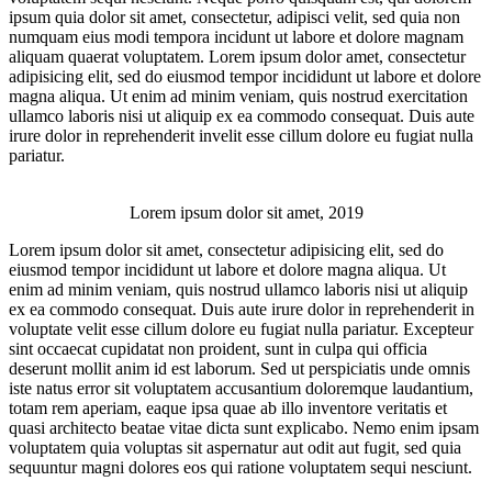
ipsum quia dolor sit amet, consectetur, adipisci velit, sed quia non
numquam eius modi tempora incidunt ut labore et dolore magnam
aliquam quaerat voluptatem. Lorem ipsum dolor amet, consectetur
adipisicing elit, sed do eiusmod tempor incididunt ut labore et dolore
magna aliqua. Ut enim ad minim veniam, quis nostrud exercitation
ullamco laboris nisi ut aliquip ex ea commodo consequat. Duis aute
irure dolor in reprehenderit invelit esse cillum dolore eu fugiat nulla
pariatur.
Lorem ipsum dolor sit amet, 2019
Lorem ipsum dolor sit amet, consectetur adipisicing elit, sed do
eiusmod tempor incididunt ut labore et dolore magna aliqua. Ut
enim ad minim veniam, quis nostrud ullamco laboris nisi ut aliquip
ex ea commodo consequat. Duis aute irure dolor in reprehenderit in
voluptate velit esse cillum dolore eu fugiat nulla pariatur. Excepteur
sint occaecat cupidatat non proident, sunt in culpa qui officia
deserunt mollit anim id est laborum. Sed ut perspiciatis unde omnis
iste natus error sit voluptatem accusantium doloremque laudantium,
totam rem aperiam, eaque ipsa quae ab illo inventore veritatis et
quasi architecto beatae vitae dicta sunt explicabo. Nemo enim ipsam
voluptatem quia voluptas sit aspernatur aut odit aut fugit, sed quia
sequuntur magni dolores eos qui ratione voluptatem sequi nesciunt.