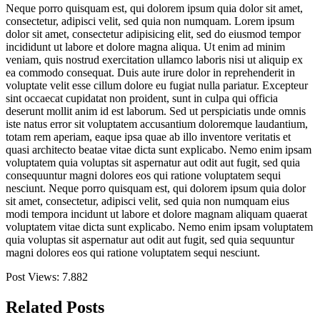
Neque porro quisquam est, qui dolorem ipsum quia dolor sit amet,
consectetur, adipisci velit, sed quia non numquam. Lorem ipsum
dolor sit amet, consectetur adipisicing elit, sed do eiusmod tempor
incididunt ut labore et dolore magna aliqua. Ut enim ad minim
veniam, quis nostrud exercitation ullamco laboris nisi ut aliquip ex
ea commodo consequat. Duis aute irure dolor in reprehenderit in
voluptate velit esse cillum dolore eu fugiat nulla pariatur. Excepteur
sint occaecat cupidatat non proident, sunt in culpa qui officia
deserunt mollit anim id est laborum. Sed ut perspiciatis unde omnis
iste natus error sit voluptatem accusantium doloremque laudantium,
totam rem aperiam, eaque ipsa quae ab illo inventore veritatis et
quasi architecto beatae vitae dicta sunt explicabo. Nemo enim ipsam
voluptatem quia voluptas sit aspernatur aut odit aut fugit, sed quia
consequuntur magni dolores eos qui ratione voluptatem sequi
nesciunt. Neque porro quisquam est, qui dolorem ipsum quia dolor
sit amet, consectetur, adipisci velit, sed quia non numquam eius
modi tempora incidunt ut labore et dolore magnam aliquam quaerat
voluptatem vitae dicta sunt explicabo. Nemo enim ipsam voluptatem
quia voluptas sit aspernatur aut odit aut fugit, sed quia sequuntur
magni dolores eos qui ratione voluptatem sequi nesciunt.
Post Views:
7.882
Related Posts