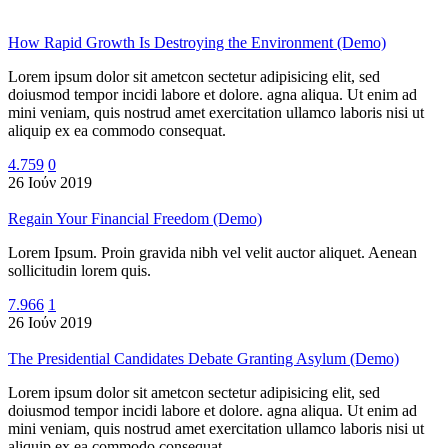
How Rapid Growth Is Destroying the Environment (Demo)
Lorem ipsum dolor sit ametcon sectetur adipisicing elit, sed
doiusmod tempor incidi labore et dolore. agna aliqua. Ut enim ad
mini veniam, quis nostrud amet exercitation ullamco laboris nisi ut
aliquip ex ea commodo consequat.
4.759
0
26 Ιούν 2019
Regain Your Financial Freedom (Demo)
Lorem Ipsum. Proin gravida nibh vel velit auctor aliquet. Aenean
sollicitudin lorem quis.
7.966
1
26 Ιούν 2019
The Presidential Candidates Debate Granting Asylum (Demo)
Lorem ipsum dolor sit ametcon sectetur adipisicing elit, sed
doiusmod tempor incidi labore et dolore. agna aliqua. Ut enim ad
mini veniam, quis nostrud amet exercitation ullamco laboris nisi ut
aliquip ex ea commodo consequat.