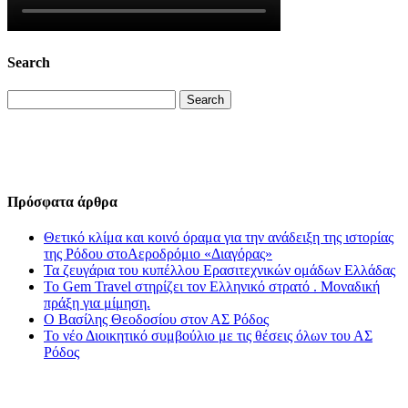
Search
Search
Πρόσφατα άρθρα
Θετικό κλίμα και κοινό όραμα για την ανάδειξη της ιστορίας
της Ρόδου στοΑεροδρόμιο «Διαγόρας»
Τα ζευγάρια του κυπέλλου Ερασιτεχνικών ομάδων Ελλάδας
Το Gem Travel στηρίζει τον Ελληνικό στρατό . Μοναδική
πράξη για μίμηση.
Ο Βασίλης Θεοδοσίου στον ΑΣ Ρόδος
Το νέο Διοικητικό συμβούλιο με τις θέσεις όλων του ΑΣ
Ρόδος