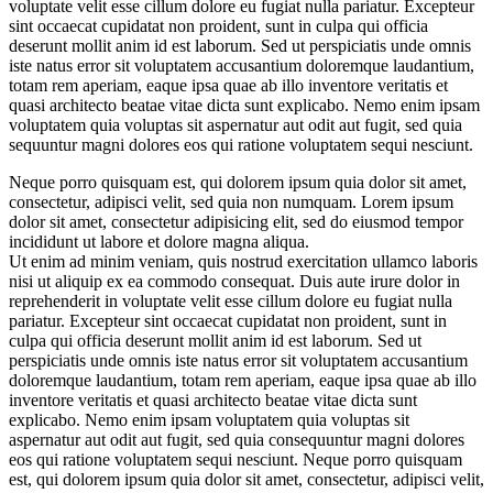
voluptate velit esse cillum dolore eu fugiat nulla pariatur. Excepteur
sint occaecat cupidatat non proident, sunt in culpa qui officia
deserunt mollit anim id est laborum. Sed ut perspiciatis unde omnis
iste natus error sit voluptatem accusantium doloremque laudantium,
totam rem aperiam, eaque ipsa quae ab illo inventore veritatis et
quasi architecto beatae vitae dicta sunt explicabo. Nemo enim ipsam
voluptatem quia voluptas sit aspernatur aut odit aut fugit, sed quia
sequuntur magni dolores eos qui ratione voluptatem sequi nesciunt.
Neque porro quisquam est, qui dolorem ipsum quia dolor sit amet,
consectetur, adipisci velit, sed quia non numquam. Lorem ipsum
dolor sit amet, consectetur adipisicing elit, sed do eiusmod tempor
incididunt ut labore et dolore magna aliqua.
Ut enim ad minim veniam, quis nostrud exercitation ullamco laboris
nisi ut aliquip ex ea commodo consequat. Duis aute irure dolor in
reprehenderit in voluptate velit esse cillum dolore eu fugiat nulla
pariatur. Excepteur sint occaecat cupidatat non proident, sunt in
culpa qui officia deserunt mollit anim id est laborum. Sed ut
perspiciatis unde omnis iste natus error sit voluptatem accusantium
doloremque laudantium, totam rem aperiam, eaque ipsa quae ab illo
inventore veritatis et quasi architecto beatae vitae dicta sunt
explicabo. Nemo enim ipsam voluptatem quia voluptas sit
aspernatur aut odit aut fugit, sed quia consequuntur magni dolores
eos qui ratione voluptatem sequi nesciunt. Neque porro quisquam
est, qui dolorem ipsum quia dolor sit amet, consectetur, adipisci velit,