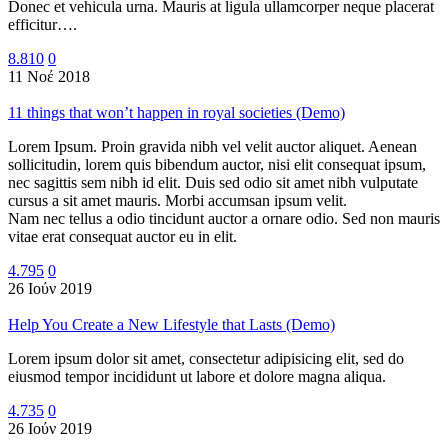
Donec et vehicula urna. Mauris at ligula ullamcorper neque placerat
efficitur….
8.810
0
11 Νοέ 2018
11 things that won’t happen in royal societies (Demo)
Lorem Ipsum. Proin gravida nibh vel velit auctor aliquet. Aenean
sollicitudin, lorem quis bibendum auctor, nisi elit consequat ipsum,
nec sagittis sem nibh id elit. Duis sed odio sit amet nibh vulputate
cursus a sit amet mauris. Morbi accumsan ipsum velit.
Nam nec tellus a odio tincidunt auctor a ornare odio. Sed non mauris
vitae erat consequat auctor eu in elit.
4.795
0
26 Ιούν 2019
Help You Create a New Lifestyle that Lasts (Demo)
Lorem ipsum dolor sit amet, consectetur adipisicing elit, sed do
eiusmod tempor incididunt ut labore et dolore magna aliqua.
4.735
0
26 Ιούν 2019