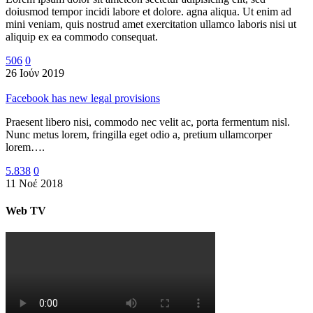
doiusmod tempor incidi labore et dolore. agna aliqua. Ut enim ad
mini veniam, quis nostrud amet exercitation ullamco laboris nisi ut
aliquip ex ea commodo consequat.
506
0
26 Ιούν 2019
Facebook has new legal provisions
Praesent libero nisi, commodo nec velit ac, porta fermentum nisl.
Nunc metus lorem, fringilla eget odio a, pretium ullamcorper
lorem….
5.838
0
11 Νοέ 2018
Web TV