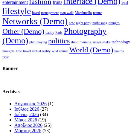
Interface (Demo)
fashion
entertainment
fruits
legal
lifestyle
lizard
management
map walk
Marshmello
nature
Networks (Demo)
new
night party
night song
oranges
Photography
Other (Demo)
paddy
Paris
(Demo)
politics
technology
plan
playing
rhino
roaming
singer
snake
World (Demo)
thoughts
time
travel
virtual reality
wild animal
youths
τένις
Banner
Archives
Αύγουστος 2026
(1)
Ιούλιος 2026
(27)
Ιούνιος 2026
(34)
Μάιος 2026
(19)
Απρίλιος 2026
(25)
Μάρτιος 2026
(53)