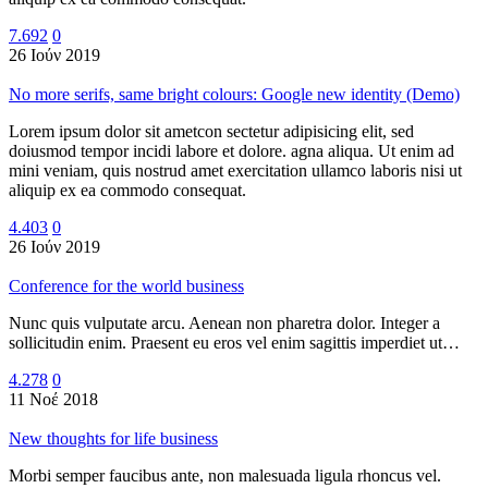
7.692
0
26 Ιούν 2019
No more serifs, same bright colours: Google new identity (Demo)
Lorem ipsum dolor sit ametcon sectetur adipisicing elit, sed
doiusmod tempor incidi labore et dolore. agna aliqua. Ut enim ad
mini veniam, quis nostrud amet exercitation ullamco laboris nisi ut
aliquip ex ea commodo consequat.
4.403
0
26 Ιούν 2019
Conference for the world business
Nunc quis vulputate arcu. Aenean non pharetra dolor. Integer a
sollicitudin enim. Praesent eu eros vel enim sagittis imperdiet ut…
4.278
0
11 Νοέ 2018
New thoughts for life business
Morbi semper faucibus ante, non malesuada ligula rhoncus vel.