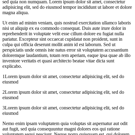
sed quia non numquam. Lorem ipsum dolor sit amet, consectetur
adipisicing elit, sed do eiusmod tempor incididunt ut labore et dolore
magna aliqua.
Ut enim ad minim veniam, quis nostrud exercitation ullamco laboris
nisi ut aliquip ex ea commodo consequat. Duis aute irure dolor in
reprehenderit in voluptate velit esse cillum dolore eu fugiat nulla
pariatur. Excepteur sint occaecat cupidatat non proident, sunt in
culpa qui officia deserunt mollit anim id est laborum. Sed ut
perspiciatis unde omnis iste natus error sit voluptatem accusantium
doloremque laudantium, totam rem aperiam, eaque ipsa quae ab illo
inventore veritatis et quasi architecto beatae vitae dicta sunt
explicabo.
1Lorem ipsum dolor sit amet, consectetur adipisicing elit, sed do
eiusmod
2Lorem ipsum dolor sit amet, consectetur adipisicing elit, sed do
eiusmod
3Lorem ipsum dolor sit amet, consectetur adipisicing elit, sed do
eiusmod
Nemo enim ipsam voluptatem quia voluptas sit aspernatur aut odit
aut fugit, sed quia consequuntur magni dolores eos qui ratione
voluptatem sequi nesciunt. Neque porro quisquam est, qui dolorem