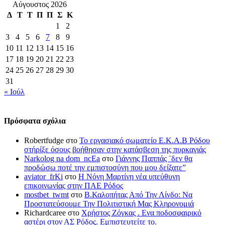
Αύγουστος 2026
Δ
Τ
Τ
Π
Π
Σ
Κ
1
2
3
4
5
6
7
8
9
10
11
12
13
14
15
16
17
18
19
20
21
22
23
24
25
26
27
28
29
30
31
« Ιούλ
Πρόσφατα σχόλια
Robertfudge
στο
Το εργασιακό σωματείο Ε.Κ.Α.Β Ρόδου
στήρίξε όσους βοήθησαν στην κατάσβεση της πυρκαγιάς
Narkolog na dom_ncEa
στο
Γιάννης Παππάς ¨δεν θα
προδώσω ποτέ την εμπιστοσύνη που μου δείξατε”
aviator_frKi
στο
Η Νόνη Μαρτίνη νέα υπεύθυνη
επικοινωνίας στην ΠΑΕ Ρόδος
mostbet_twmt
στο
Β.Καλοπήτας Από Την Λίνδο: Να
Προστατεύσουμε Την Πολιτιστική Μας Κληρονομιά
Richardcaree
στο
Χρήστος Ζόγκας . Ενα ποδοσφαιρικό
αστέρι στον ΑΣ Ρόδος. Εμπιστευτείτε το.