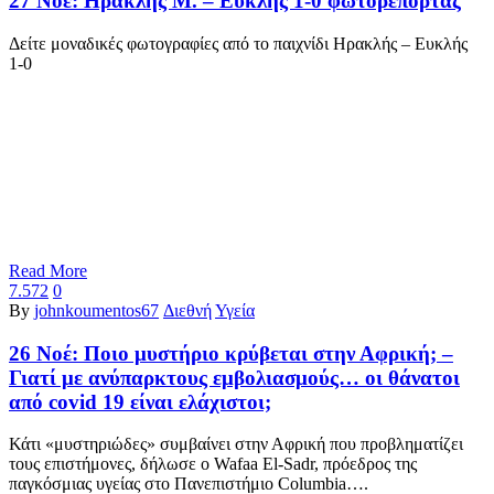
27 Νοέ:
Ηρακλής Μ. – Ευκλής 1-0 φωτορεπορτάζ
Δείτε μοναδικές φωτογραφίες από το παιχνίδι Ηρακλής – Ευκλής
1-0
Read More
7.572
0
By
johnkoumentos67
Διεθνή
Υγεία
26 Νοέ:
Ποιο μυστήριο κρύβεται στην Αφρική; –
Γιατί με ανύπαρκτους εμβολιασμούς… οι θάνατοι
από covid 19 είναι ελάχιστοι;
Κάτι «μυστηριώδες» συμβαίνει στην Αφρική που προβληματίζει
τους επιστήμονες, δήλωσε ο Wafaa El-Sadr, πρόεδρος της
παγκόσμιας υγείας στο Πανεπιστήμιο Columbia….