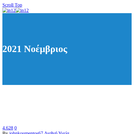
Scroll Top
2021 Νοέμβριος
4.628
0
By
johnkoumentos67
Διεθνή
Υγεία