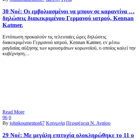
30 Νοέ:
Οι εμβολιασμένοι να μπουν σε καραντίνα …
δηλώσεις διακεκριμένου Γερμανού ιατρού, Kennan
Katmer.
Εντύπωση προκαλούν τις τελευταίες ώρες δηλώσεις
διακεκριμένου Γερμανού ιατρού, Kennan Katmer, εν μέσω
ραγδαίας αύξησης των κρουσμάτων κορωνοϊού, ο οποίος καλεί την
κυβέρνηση…
Read More
96
0
By
johnkoumentos67
Κοινωνία
Περιφέρεια Ν. Αγαίου
29 Νοέ:
Με μεγάλη επιτυχία ολοκληρώθηκε το 11 ο