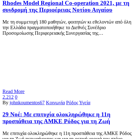
Rhodes Model Regional Co-operation 2021, με τη
συνδρομή της Περιφέρειας Νοτίου Αιγαίου
Με τη συμμετοχή 180 μαθητών, φοιτητών κι εθελοντών από όλη
την Ελλάδα πραγματοποιήθηκε το Διεθνές Συνέδριο
Προσομοίωσης Περιφερειακής Συνεργασίας της…
Read More
2.212
0
By
johnkoumentos67
Κοινωνία
Ρόδος
Υγεία
29 Νοέ:
Με επιτυχία ολοκληρώθηκε η 11η
προσπάθεια της ΑΜΚΕ Ρόδος για τη Ζωή
Με επιτυχία ολοκληρώθηκε η 11η προσπάθεια της ΑΜΚΕ Ρόδος
για τη Ζωή πετυχαίνοντας και για τη φετινή χρονιά τον στόχο…