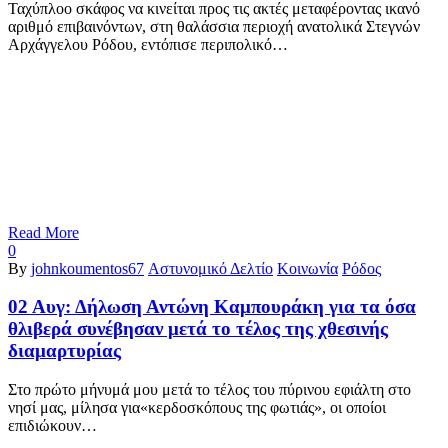
Ταχύπλοο σκάφος να κινείται προς τις ακτές μεταφέροντας ικανό
αριθμό επιβαινόντων, στη θαλάσσια περιοχή ανατολικά Στεγνών
Αρχάγγελου Ρόδου, εντόπισε περιπολικό…
Read More
0
By
johnkoumentos67
Αστυνομικό Δελτίο
Κοινωνία
Ρόδος
02 Αυγ:
Δήλωση Αντώνη Καμπουράκη για τα όσα
θλιβερά συνέβησαν μετά το τέλος της χθεσινής
διαμαρτυρίας
Στο πρώτο μήνυμά μου μετά το τέλος του πύρινου εφιάλτη στο
νησί μας, μίλησα για«κερδοσκόπους της φωτιάς», οι οποίοι
επιδιώκουν…