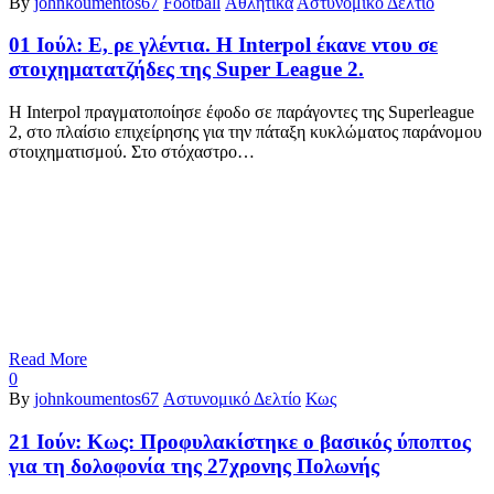
By
johnkoumentos67
Football
Αθλητικά
Αστυνομικό Δελτίο
01 Ιούλ:
Ε, ρε γλέντια. Η Interpol έκανε ντου σε
στοιχηματατζήδες της Super League 2.
H Interpol πραγματοποίησε έφοδο σε παράγοντες της Superleague
2, στο πλαίσιο επιχείρησης για την πάταξη κυκλώματος παράνομου
στοιχηματισμού. Στο στόχαστρο…
Read More
0
By
johnkoumentos67
Αστυνομικό Δελτίο
Κως
21 Ιούν:
Κως: Προφυλακίστηκε ο βασικός ύποπτος
για τη δολοφονία της 27χρονης Πολωνής