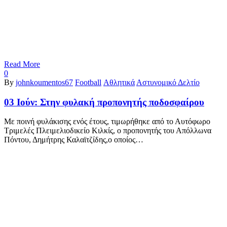
Read More
0
By
johnkoumentos67
Football
Αθλητικά
Αστυνομικό Δελτίο
03 Ιούν:
Στην φυλακή προπονητής ποδοσφαίρου
Με ποινή φυλάκισης ενός έτους, τιμωρήθηκε από το Αυτόφωρο
Τριμελές Πλειμελιοδικείο Κιλκίς, ο προπονητής του Απόλλωνα
Πόντου, Δημήτρης Καλαϊτζίδης,ο οποίος…