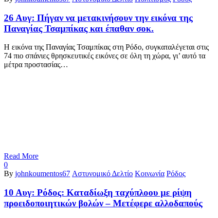
26 Αυγ:
Πήγαν να μετακινήσουν την εικόνα της
Παναγίας Τσαμπίκας και έπαθαν σοκ.
Η εικόνα της Παναγίας Τσαμπίκας στη Ρόδο, συγκαταλέγεται στις
74 πιο σπάνιες θρησκευτικές εικόνες σε όλη τη χώρα, γι’ αυτό τα
μέτρα προστασίας…
Read More
0
By
johnkoumentos67
Αστυνομικό Δελτίο
Κοινωνία
Ρόδος
10 Αυγ:
Ρόδος: Καταδίωξη ταχύπλοου με ρίψη
προειδοποιητικών βολών – Μετέφερε αλλοδαπούς