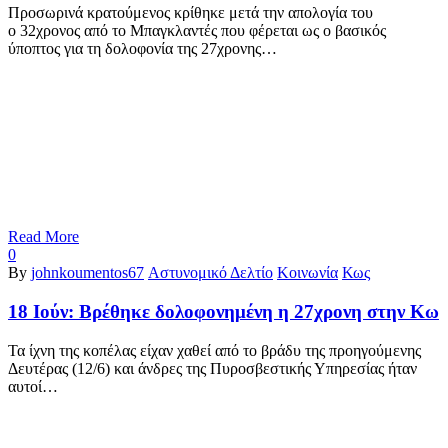
Προσωρινά κρατούμενος κρίθηκε μετά την απολογία του
ο 32χρονος από το Μπαγκλαντές που φέρεται ως ο βασικός
ύποπτος για τη δολοφονία της 27χρονης…
Read More
0
By
johnkoumentos67
Αστυνομικό Δελτίο
Κοινωνία
Κως
18 Ιούν:
Βρέθηκε δολοφονημένη η 27χρονη στην Κω
Τα ίχνη της κοπέλας είχαν χαθεί από το βράδυ της προηγούμενης
Δευτέρας (12/6) και άνδρες της Πυροσβεστικής Υπηρεσίας ήταν
αυτοί…