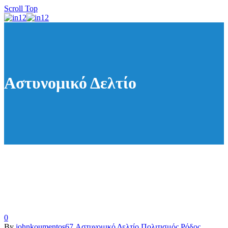
Scroll Top
Αστυνομικό Δελτίο
0
By
johnkoumentos67
Αστυνομικό Δελτίο
Πολιτισμός
Ρόδος