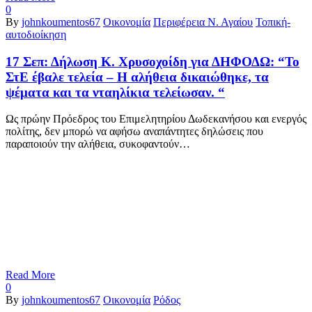
0
By
johnkoumentos67
Οικονομία
Περιφέρεια Ν. Αγαίου
Τοπική-
αυτοδιοίκηση
17 Σεπ:
Δήλωση Κ. Χρυσοχοίδη για ΔΗΦΟΔΩ: “Το
ΣτΕ έβαλε τελεία – Η αλήθεια δικαιώθηκε, τα
ψέματα και τα νταηλίκια τελείωσαν. “
Ως πρώην Πρόεδρος του Επιμελητηρίου Δωδεκανήσου και ενεργός
πολίτης, δεν μπορώ να αφήσω αναπάντητες δηλώσεις που
παραποιούν την αλήθεια, συκοφαντούν…
Read More
0
By
johnkoumentos67
Οικονομία
Ρόδος