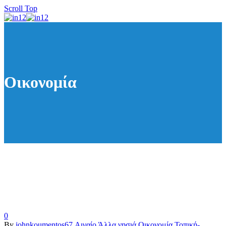
Scroll Top
Οικονομία
0
By
johnkoumentos67
Αιγαίο
Άλλα νησιά
Οικονομία
Τοπική-