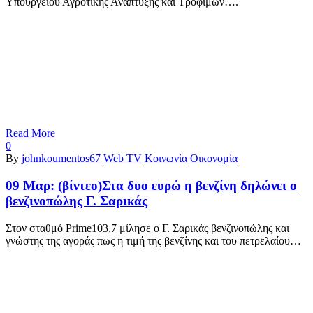
Υπουργείου Αγροτικής Ανάπτυξης και Τροφίμων….
Read More
0
By
johnkoumentos67
Web TV
Κοινωνία
Οικονομία
09 Μαρ:
(βίντεο)Στα δυο ευρώ η βενζίνη δηλώνει ο
βενζινοπώλης Γ. Σαρικάς
Στον σταθμό Prime103,7 μίλησε ο Γ. Σαρικάς βενζινοπώλης και
γνώστης της αγοράς πως η τιμή της βενζίνης και του πετρελαίου…