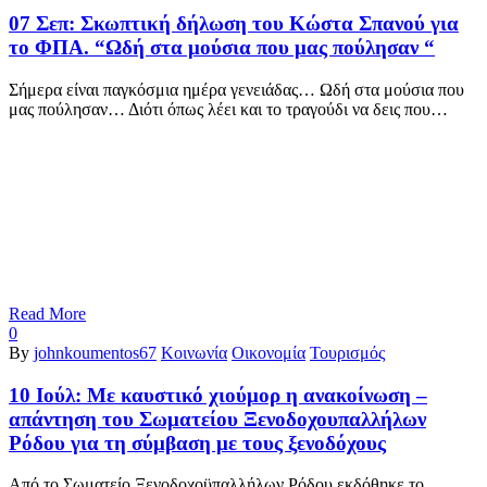
07 Σεπ:
Σκωπτική δήλωση του Κώστα Σπανού για
το ΦΠΑ. “Ωδή στα μούσια που μας πούλησαν “
Σήμερα είναι παγκόσμια ημέρα γενειάδας… Ωδή στα μούσια που
μας πούλησαν… Διότι όπως λέει και το τραγούδι να δεις που…
Read More
0
By
johnkoumentos67
Κοινωνία
Οικονομία
Τουρισμός
10 Ιούλ:
Με καυστικό χιούμορ η ανακοίνωση –
απάντηση του Σωματείου Ξενοδοχουπαλλήλων
Ρόδου για τη σύμβαση με τους ξενοδόχους
Από το Σωματείο Ξενοδοχοϋπαλλήλων Ρόδου εκδόθηκε το