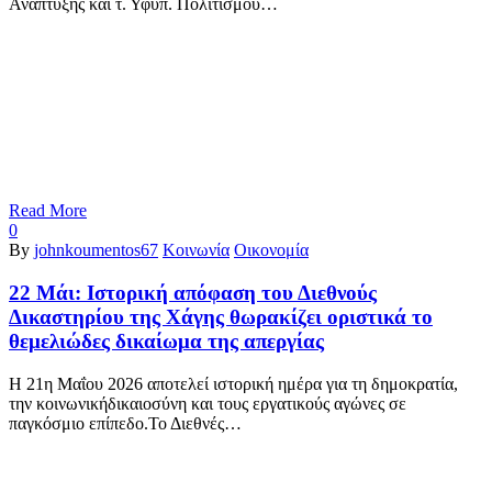
Ανάπτυξης και τ. Υφυπ. Πολιτισμού…
Read More
0
By
johnkoumentos67
Κοινωνία
Οικονομία
22 Μάι:
Ιστορική απόφαση του Διεθνούς
Δικαστηρίου της Χάγης θωρακίζει οριστικά το
θεμελιώδες δικαίωμα της απεργίας
Η 21η Μαΐου 2026 αποτελεί ιστορική ημέρα για τη δημοκρατία,
την κοινωνικήδικαιοσύνη και τους εργατικούς αγώνες σε
παγκόσμιο επίπεδο.Το Διεθνές…