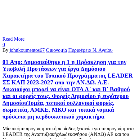
Read More
0
By
johnkoumentos67
Οικονομία
Περιφέρεια Ν. Αγαίου
01 Απρ:
Δημοσιεύθηκε η 1 η Πρόσκληση για την
Υποβολή Προτάσεων για έργα Δημόσιου
Χαρακτήρα του Τοπικού Προγράμματος LEADER
ΣΣ ΚΑΠ 2023-2027 από την ΑΝ.ΔΩ. Α.Ε.
Δικαιούχοι μπορεί να είναι ΟΤΑ Α΄ και Β΄ Βαθμού
και οι φορείς τους, Φορείς Δημοσίου ή ευρύτερου
ΔημοσίουΤομέα, τοπικοί συλλογικοί φορείς,
σωματεία, ΑΜΚΕ, ΜΚΟ και τοπικά νομικά
πρόσωπα μη κερδοσκοπικού χαρακτήρα
Μία ακόμα προγραμματική περίοδος ξεκινάει για τα προγράμματα
LEADER της ΑναπτυξιακήςΔωδεκανήσου (ΑΝΔΩ) ΑΕ και του