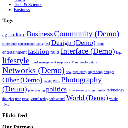
Tech & Science
Business
Tags
Community (Demo)
Business
agriculture
Design (Demo)
conference
construction
dance
deal
drone
Interface (Demo)
fashion
entertainment
fruits
legal
lifestyle
lizard
management
map walk
Marshmello
nature
Networks (Demo)
new
night party
night song
oranges
Photography
Other (Demo)
paddy
Paris
(Demo)
politics
technology
plan
playing
rhino
roaming
singer
snake
World (Demo)
thoughts
time
travel
virtual reality
wild animal
youths
τένις
Flickr feed
Our Partners