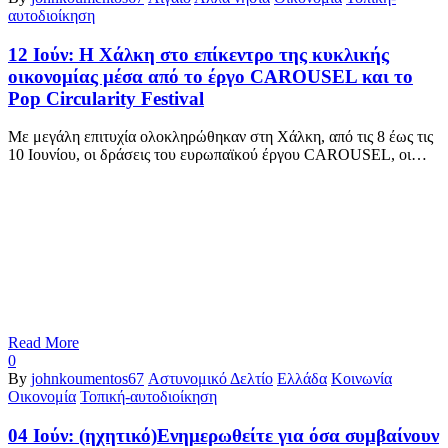
αυτοδιοίκηση
12 Ιούν:
Η Χάλκη στο επίκεντρο της κυκλικής
οικονομίας μέσα από το έργο CAROUSEL και το
Pop Circularity Festival
Με μεγάλη επιτυχία ολοκληρώθηκαν στη Χάλκη, από τις 8 έως τις
10 Ιουνίου, οι δράσεις του ευρωπαϊκού έργου CAROUSEL, οι…
Read More
0
By
johnkoumentos67
Αστυνομικό Δελτίο
Ελλάδα
Κοινωνία
Οικονομία
Τοπική-αυτοδιοίκηση
04 Ιούν:
(ηχητικό)Ενημερωθείτε για όσα συμβαίνουν