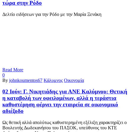
τώρα στην Ρόδο
Δελτίο ειδήσεων για την Ρόδο με την Μαρία Ξενάκη
Read More
0
By
johnkoumentos67
Κάλυμνος
Οικονομία
02 Ιούν:
Γ. Νικητιάδης για ΑΝΕ Καλύμνου: Θετική
η καταβολή των οφειλομένων, αλλά η τεράστια
καθυστέρηση φέρνει την εταιρεία σε οικονομικό
αδιέξοδο
Ως θετική αλλά απολύτως καθυστερημένη εξέλιξη χαρακτηρίζει ο
Βουλευτής Δωδεκανήσου του ΠΑΣΟΚ, υπεύθυνος του ΚΤΕ