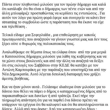
Πάντα στον πληθυντικό μιλούσε για τον πρώην δήμαρχο και καλά
ότι κατάλαβε ότι θα είναι ο δήμαρχος των πέντε ετών και από την
άλλη μπλοφάριζε προσπαθώντας να κερδίσει τις εντυπώσεις . Για
αυτόν τον λόγο για πρώτη φορά έφερε και συνεργείο να κάνει live
streaming το συμβούλιο ώστε η παράσταση που θα έκανε να είχε
και τηλεθέαση .
Τελικά είδαμε μια Σεφερλιάδα , μια επιθεώρηση με κακούς
πρωταγωνιστές που αναζητούν να γίνουν γνωστοί μιας και δεν τους
ξέρει ούτε ο θυρωρός της πολυκατοικίας τους.
Αναλωθήκαμε σε θέματα όπως τα ελάφια όπου από την μια μεριά
ο Κατσουλίνος δήμαρχος μιλούσε για λάθη της κυβέρνησης και να
τα χώνει στους βουλευτές και από την άλλη να αναζητά να δείξει
ότι στις εκλογές του Σαββάτου στην ΚΕΔΕ θα κατέβει με τον
Αντώνη Καμπουράκη με την παράταξη που υποστηρίζεται από την
Νέα Δημοκρατία. Αυτό λέγεται διπολική διαταραχή που χρήζει
άμεσης βοήθειας.
Και να ήταν μόνον αυτά . Γελάσαμε ιδιαίτερα όταν μιλούσε για το
δάνειο που θέλει να πάρει ο δήμος ο καταχρεωμένος δήμος από το
παρακαταθηκών και δανείων ή από τράπεζα. Εκεί πήρε την
πληρωμένη απάντηση ότι για να παρθεί ένα δάνειο πρέπει να
υπάρχουν τα εχέγγυα ότι θα καλυφτεί και ότι θα αποπληρώνονται οι
δόσεις. Αλλά από που άραγε; Από τον καταχρεωμένο δήμο ;