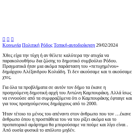



Κοινωνία
Πολιτική
Ρόδος
Τοπική-αυτοδιοίκηση
29/02/2024
Χθες είχα την τύχη ή αν θέλετε καλύτερα την ατυχία να
παρακολουθήσω δια ζώσης το δημοτικό συμβούλιο Ρόδου.
Πραγματικά ήταν μια ακόμα παράσταση του «πετυχημένου»
δημάρχου Αλέξανδρου Κολιάδη. Τι δεν ακούσαμε και τι ακούσαμε
χτες.
Για όλα τα προβλήματα σε αυτόν τον δήμο τα έκανε η
προηγούμενη δημοτική αρχή του Αντώνη Καμπουράκη. Αλλά ίσως
να εννοούσε από τα συμφραζόμενα ότι ο Καμπουράκης έφταιγε και
για τους προηγούμενους δημάρχους από το 2000.
Ήταν τέτοιο το μένος του απέναντι στον άνθρωπο που τον …έκανε
άνθρωπο όπου η προσπάθεια του να του ρίξει ακόμα και το
προπατορικό αμάρτημα θα μπορούσαμε να πούμε και λίγο είναι .
Από ουσία φυσικά το απόλυτο μηδέν.