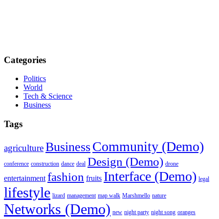
Categories
Politics
World
Tech & Science
Business
Tags
Community (Demo)
Business
agriculture
Design (Demo)
conference
construction
dance
deal
drone
Interface (Demo)
fashion
entertainment
fruits
legal
lifestyle
lizard
management
map walk
Marshmello
nature
Networks (Demo)
new
night party
night song
oranges