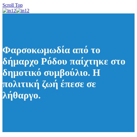
Scroll Top
Φαρσοκωμωδία από το
δήμαρχο Ρόδου παίχτηκε στο
δημοτικό συμβούλιο. Η
πολιτική ζωή έπεσε σε
λήθαργο.