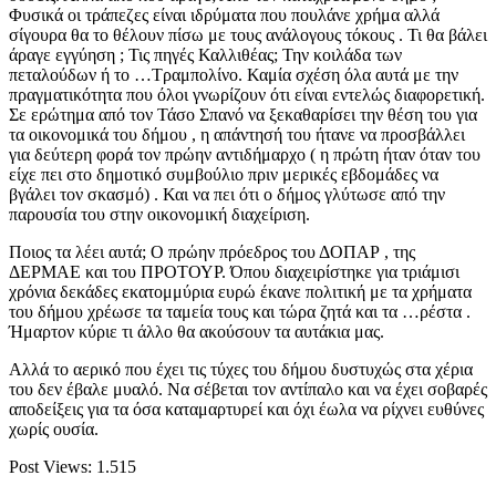
Φυσικά οι τράπεζες είναι ιδρύματα που πουλάνε χρήμα αλλά
σίγουρα θα το θέλουν πίσω με τους ανάλογους τόκους . Τι θα βάλει
άραγε εγγύηση ; Τις πηγές Καλλιθέας; Την κοιλάδα των
πεταλούδων ή το …Τραμπολίνο. Καμία σχέση όλα αυτά με την
πραγματικότητα που όλοι γνωρίζουν ότι είναι εντελώς διαφορετική.
Σε ερώτημα από τον Τάσο Σπανό να ξεκαθαρίσει την θέση του για
τα οικονομικά του δήμου , η απάντησή του ήτανε να προσβάλλει
για δεύτερη φορά τον πρώην αντιδήμαρχο ( η πρώτη ήταν όταν του
είχε πει στο δημοτικό συμβούλιο πριν μερικές εβδομάδες να
βγάλει τον σκασμό) . Και να πει ότι ο δήμος γλύτωσε από την
παρουσία του στην οικονομική διαχείριση.
Ποιος τα λέει αυτά; Ο πρώην πρόεδρος του ΔΟΠΑΡ , της
ΔΕΡΜΑΕ και του ΠΡΟΤΟΥΡ. Όπου διαχειρίστηκε για τριάμισι
χρόνια δεκάδες εκατομμύρια ευρώ έκανε πολιτική με τα χρήματα
του δήμου χρέωσε τα ταμεία τους και τώρα ζητά και τα …ρέστα .
Ήμαρτον κύριε τι άλλο θα ακούσουν τα αυτάκια μας.
Αλλά το αερικό που έχει τις τύχες του δήμου δυστυχώς στα χέρια
του δεν έβαλε μυαλό. Να σέβεται τον αντίπαλο και να έχει σοβαρές
αποδείξεις για τα όσα καταμαρτυρεί και όχι έωλα να ρίχνει ευθύνες
χωρίς ουσία.
Post Views:
1.515