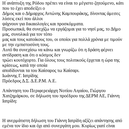
Η ανάπτυξη της Ρόδου πρέπει να είναι το μέγιστο ζητούμενο, κάτι
που το έχει αποδείξει ο
Δήμος και ο Δήμαρχος Αντώνης Καμπουράκης, δίνοντας άμεσες
λύσεις εκεί που άλλοι
ψάχνουν για δικαιολογίες και προσκόμματα.
Προσωπικά, θα συνεχίζω να εργάζομαι για το νησί μας, το Δήμο
μας, συνολικά για τον τόπο
μας και τους κατοίκους του, οι οποίοι για πολλά χρόνια με τιμούν
με την εμπιστοσύνη τους.
Αυτό θα συνεχίσω να κάνω και γνωρίζω ότι η δράση φέρνει
αντίδραση και ότι ο κόσμος δεν
τρώει κουτόχορτο. Για όλους τους πολιτικούς έρχεται η ώρα της
κρίσεως, κατά την οποία
αποδίδονται τα του Καίσαρος τω Καίσαρι.
Ιωάννης Γ. Ιατρίδης
Πρόεδρος Δ.Σ. Δ.Ε.Ρ.Μ. Α.Ε.
Απάντηση του Περιφερειάρχη Νοτίου Αιγαίου, Γιώργου
Χατζημάρκου, σε δήλωση του προέδρου της ΔΕΡΜ ΑΕ, Γιάννη
Ιατρίδη:
Η ανερμάτιστη δήλωση του Γιάννη Ιατρίδη αξίζει απάντησης από
εμένα τον ίδιο και όχι από συνεργάτη μου. Κυρίως γιατί είναι