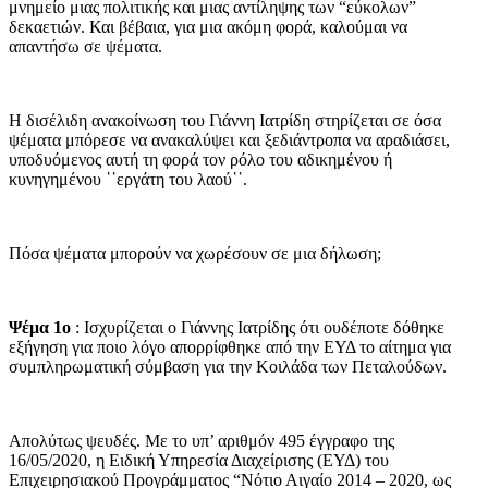
μνημείο μιας πολιτικής και μιας αντίληψης των “εύκολων”
δεκαετιών. Και βέβαια, για μια ακόμη φορά, καλούμαι να
απαντήσω σε ψέματα.
Η δισέλιδη ανακοίνωση του Γιάννη Ιατρίδη στηρίζεται σε όσα
ψέματα μπόρεσε να ανακαλύψει και ξεδιάντροπα να αραδιάσει,
υποδυόμενος αυτή τη φορά τον ρόλο του αδικημένου ή
κυνηγημένου ῾῾εργάτη του λαού῾῾.
Πόσα ψέματα μπορούν να χωρέσουν σε μια δήλωση;
Ψέμα 1ο
: Ισχυρίζεται ο Γιάννης Ιατρίδης ότι ουδέποτε δόθηκε
εξήγηση για ποιο λόγο απορρίφθηκε από την ΕΥΔ το αίτημα για
συμπληρωματική σύμβαση για την Κοιλάδα των Πεταλούδων.
Απολύτως ψευδές. Με το υπ’ αριθμόν 495 έγγραφο της
16/05/2020, η Ειδική Υπηρεσία Διαχείρισης (ΕΥΔ) του
Επιχειρησιακού Προγράμματος “Νότιο Αιγαίο 2014 – 2020, ως