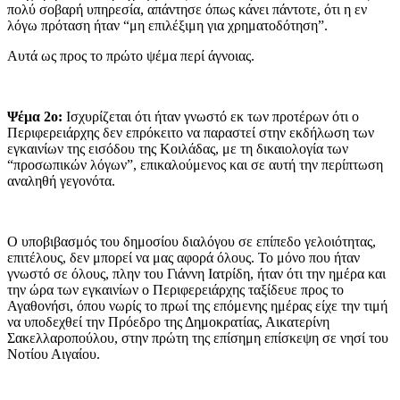
πολύ σοβαρή υπηρεσία, απάντησε όπως κάνει πάντοτε, ότι η εν
λόγω πρόταση ήταν “μη επιλέξιμη για χρηματοδότηση”.
Αυτά ως προς το πρώτο ψέμα περί άγνοιας.
Ψέμα 2ο:
Ισχυρίζεται ότι ήταν γνωστό εκ των προτέρων ότι ο
Περιφερειάρχης δεν επρόκειτο να παραστεί στην εκδήλωση των
εγκαινίων της εισόδου της Κοιλάδας, με τη δικαιολογία των
“προσωπικών λόγων”, επικαλούμενος και σε αυτή την περίπτωση
αναληθή γεγονότα.
Ο υποβιβασμός του δημοσίου διαλόγου σε επίπεδο γελοιότητας,
επιτέλους, δεν μπορεί να μας αφορά όλους. Το μόνο που ήταν
γνωστό σε όλους, πλην του Γιάννη Ιατρίδη, ήταν ότι την ημέρα και
την ώρα των εγκαινίων ο Περιφερειάρχης ταξίδευε προς το
Αγαθονήσι, όπου νωρίς το πρωί της επόμενης ημέρας είχε την τιμή
να υποδεχθεί την Πρόεδρο της Δημοκρατίας, Αικατερίνη
Σακελλαροπούλου, στην πρώτη της επίσημη επίσκεψη σε νησί του
Νοτίου Αιγαίου.