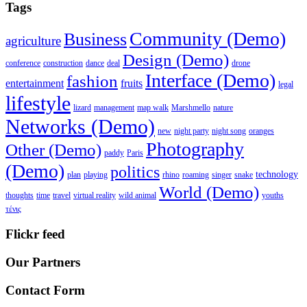
Tags
Community (Demo)
Business
agriculture
Design (Demo)
conference
construction
dance
deal
drone
Interface (Demo)
fashion
entertainment
fruits
legal
lifestyle
lizard
management
map walk
Marshmello
nature
Networks (Demo)
new
night party
night song
oranges
Photography
Other (Demo)
paddy
Paris
(Demo)
politics
technology
plan
playing
rhino
roaming
singer
snake
World (Demo)
thoughts
time
travel
virtual reality
wild animal
youths
τένις
Flickr feed
Our Partners
Contact Form