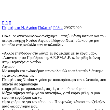



Περιφέρεια Ν. Αγαίου
Πολιτική
Ρόδος
29/07/2020
Πόλεμος ανακοινώσεων ανοίχθηκε μεταξύ Γιάννη Ιατρίδη και του
περιφερειάρχη Νοτίου Αιγαίου Γιώργου Χατζημάρκου για μια
ταμπέλα στις κοιλάδα των πεταλούδων.
«Άλλοι επενδύουν στα λόγια, εμείς μιλάμε με τα έργα μας».
-Απάντηση του Προέδρου της Δ.Ε.Ρ.Μ.Α.Ε. κ. Ιατρίδη Ιωάννη
στην Περιφέρεια Νοτίου
Αιγαίου
Με απορία και ενδιαφέρον παρακολουθώ το τελευταίο διάστημα
τις ανακοινώσεις της
Περιφέρειας Νοτίου Αιγαίου με αποκορύφωμα την τελευταία, που
απαντά σε δημοσίευμα
εφημερίδας με προσωπικές αιχμές στο πρόσωπό μου.
Μέχρι σήμερα απέφυγα να απαντήσω, γιατί κύριο μέλημα μου
είναι να εργάζομαι και να
είμαι χρήσιμος για τον τόπο μου. Προφανώς, κάποιοι το εξέλαβαν
αυτό ως αδυναμία μου.