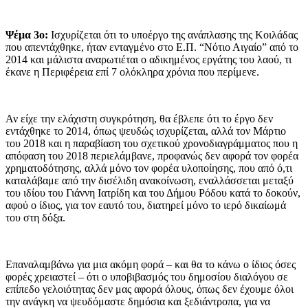
Ψέμα 3ο:
Ισχυρίζεται ότι το υποέργο της ανάπλασης της Κοιλάδας
που απεντάχθηκε, ήταν ενταγμένο στο Ε.Π. “Νότιο Αιγαίο” από το
2014 και μάλιστα αναρωτιέται ο αδικημένος εργάτης του λαού, τι
έκανε η Περιφέρεια επί 7 ολόκληρα χρόνια που περίμενε.
Αν είχε την ελάχιστη συγκρότηση, θα έβλεπε ότι το έργο δεν
εντάχθηκε το 2014, όπως ψευδώς ισχυρίζεται, αλλά τον Μάρτιο
του 2018 και η παραβίαση του σχετικού χρονοδιαγράμματος που η
απόφαση του 2018 περιελάμβανε, προφανώς δεν αφορά τον φορέα
χρηματοδότησης, αλλά μόνο τον φορέα υλοποίησης, που από ό,τι
καταλάβαμε από την δισέλιδη ανακοίνωση, εναλλάσσεται μεταξύ
του ιδίου του Γιάννη Ιατρίδη και του Δήμου Ρόδου κατά το δοκούν,
αφού ο ίδιος, για τον εαυτό του, διατηρεί μόνο το ιερό δικαίωμά
του στη δόξα.
Επαναλαμβάνω για μια ακόμη φορά – και θα το κάνω ο ίδιος όσες
φορές χρειαστεί – ότι ο υποβιβασμός του δημοσίου διαλόγου σε
επίπεδο γελοιότητας δεν μας αφορά όλους, όπως δεν έχουμε όλοι
την ανάγκη να ψευδόμαστε δημόσια και ξεδιάντροπα, για να