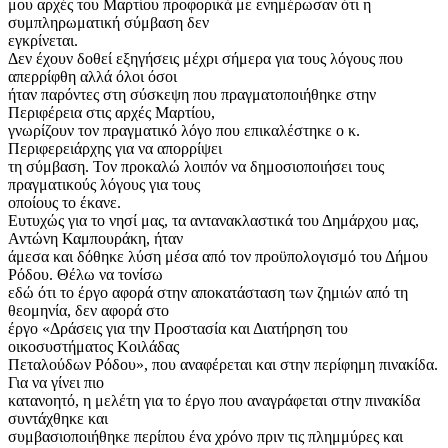
μου αρχές του Μαρτίου προφορικά με ενημέρωσαν ότι η
συμπληρωματική σύμβαση δεν
εγκρίνεται.
Δεν έχουν δοθεί εξηγήσεις μέχρι σήμερα για τους λόγους που
απερρίφθη αλλά όλοι όσοι
ήταν παρόντες στη σύσκεψη που πραγματοποιήθηκε στην
Περιφέρεια στις αρχές Μαρτίου,
γνωρίζουν τον πραγματικό λόγο που επικαλέστηκε ο κ.
Περιφερειάρχης για να απορρίψει
τη σύμβαση. Τον προκαλώ λοιπόν να δημοσιοποιήσει τους
πραγματικούς λόγους για τους
οποίους το έκανε.
Ευτυχώς για το νησί μας, τα αντανακλαστικά του Δημάρχου μας,
Αντώνη Καμπουράκη, ήταν
άμεσα και δόθηκε λύση μέσα από τον προϋπολογισμό του Δήμου
Ρόδου. Θέλω να τονίσω
εδώ ότι το έργο αφορά στην αποκατάσταση των ζημιών από τη
θεομηνία, δεν αφορά στο
έργο «Δράσεις για την Προστασία και Διατήρηση του
οικοσυστήματος Κοιλάδας
Πεταλούδων Ρόδου», που αναφέρεται και στην περίφημη πινακίδα.
Για να γίνει πιο
κατανοητό, η μελέτη για το έργο που αναγράφεται στην πινακίδα
συντάχθηκε και
συμβασιοποιήθηκε περίπου ένα χρόνο πριν τις πλημμύρες και