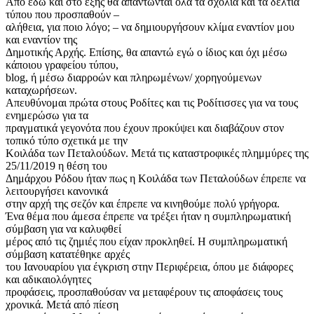
Από εδώ και στο εξής θα απαντώνται όλα τα σχόλια και τα δελτία
τύπου που προσπαθούν –
αλήθεια, για ποιο λόγο; – να δημιουργήσουν κλίμα εναντίον μου
και εναντίον της
Δημοτικής Αρχής. Επίσης, θα απαντώ εγώ ο ίδιος και όχι μέσω
κάποιου γραφείου τύπου,
blog, ή μέσω διαρροών και πληρωμένων/ χορηγούμενων
καταχωρήσεων.
Απευθύνομαι πρώτα στους Ροδίτες και τις Ροδίτισσες για να τους
ενημερώσω για τα
πραγματικά γεγονότα που έχουν προκύψει και διαβάζουν στον
τοπικό τύπο σχετικά με την
Κοιλάδα των Πεταλούδων. Μετά τις καταστροφικές πλημμύρες της
25/11/2019 η θέση του
Δημάρχου Ρόδου ήταν πως η Κοιλάδα των Πεταλούδων έπρεπε να
λειτουργήσει κανονικά
στην αρχή της σεζόν και έπρεπε να κινηθούμε πολύ γρήγορα.
Ένα θέμα που άμεσα έπρεπε να τρέξει ήταν η συμπληρωματική
σύμβαση για να καλυφθεί
μέρος από τις ζημιές που είχαν προκληθεί. Η συμπληρωματική
σύμβαση κατατέθηκε αρχές
του Ιανουαρίου για έγκριση στην Περιφέρεια, όπου με διάφορες
και αδικαιολόγητες
προφάσεις, προσπαθούσαν να μεταφέρουν τις αποφάσεις τους
χρονικά. Μετά από πίεση