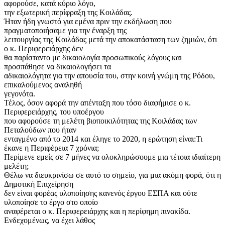
αφορούσε, κατά κύριο λόγο,
την εξωτερική περίφραξη της Κοιλάδας.
Ήταν ήδη γνωστό για εμένα πριν την εκδήλωση που
πραγματοποιήσαμε για την έναρξη της
λειτουργίας της Κοιλάδας μετά την αποκατάσταση των ζημιών, ότι
ο κ. Περιφερειάρχης δεν
θα παρίσταντο με δικαιολογία προσωπικούς λόγους και
προσπάθησε να δικαιολογήσει τα
αδικαιολόγητα για την απουσία του, στην κοινή γνώμη της Ρόδου,
επικαλούμενος αναληθή
γεγονότα.
Τέλος, όσον αφορά την απένταξη που τόσο διαφήμισε ο κ.
Περιφερειάρχης, του υποέργου
που αφορούσε τη μελέτη βιοποικιλότητας της Κοιλάδας των
Πεταλούδων που ήταν
ενταγμένο από το 2014 και έληγε το 2020, η ερώτηση είναι:Τι
έκανε η Περιφέρεια 7 χρόνια;
Περίμενε εμείς σε 7 μήνες να ολοκληρώσουμε μια τέτοια ιδιαίτερη
μελέτη;
Θέλω να διευκρινίσω σε αυτό το σημείο, για μια ακόμη φορά, ότι η
Δημοτική Επιχείρηση
δεν είναι φορέας υλοποίησης κανενός έργου ΕΣΠΑ και ούτε
υλοποίησε το έργο στο οποίο
αναφέρεται ο κ. Περιφερειάρχης και η περίφημη πινακίδα.
Ενδεχομένως, να έχει λάθος