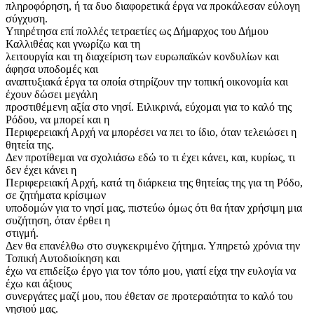
πληροφόρηση, ή τα δυο διαφορετικά έργα να προκάλεσαν εύλογη
σύγχυση.
Υπηρέτησα επί πολλές τετραετίες ως Δήμαρχος του Δήμου
Καλλιθέας και γνωρίζω και τη
λειτουργία και τη διαχείριση των ευρωπαϊκών κονδυλίων και
άφησα υποδομές και
αναπτυξιακά έργα τα οποία στηρίζουν την τοπική οικονομία και
έχουν δώσει μεγάλη
προστιθέμενη αξία στο νησί. Ειλικρινά, εύχομαι για το καλό της
Ρόδου, να μπορεί και η
Περιφερειακή Αρχή να μπορέσει να πει το ίδιο, όταν τελειώσει η
θητεία της.
Δεν προτίθεμαι να σχολιάσω εδώ το τι έχει κάνει, και, κυρίως, τι
δεν έχει κάνει η
Περιφερειακή Αρχή, κατά τη διάρκεια της θητείας της για τη Ρόδο,
σε ζητήματα κρίσιμων
υποδομών για το νησί μας, πιστεύω όμως ότι θα ήταν χρήσιμη μια
συζήτηση, όταν έρθει η
στιγμή.
Δεν θα επανέλθω στο συγκεκριμένο ζήτημα. Υπηρετώ χρόνια την
Τοπική Αυτοδιοίκηση και
έχω να επιδείξω έργο για τον τόπο μου, γιατί είχα την ευλογία να
έχω και άξιους
συνεργάτες μαζί μου, που έθεταν σε προτεραιότητα το καλό του
νησιού μας.