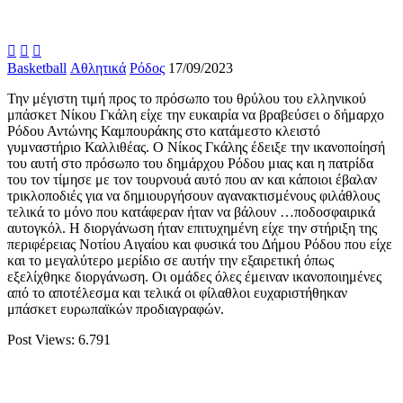



Basketball
Αθλητικά
Ρόδος
17/09/2023
Την μέγιστη τιμή προς το πρόσωπο του θρύλου του ελληνικού
μπάσκετ Νίκου Γκάλη είχε την ευκαιρία να βραβεύσει ο δήμαρχο
Ρόδου Αντώνης Καμπουράκης στο κατάμεστο κλειστό
γυμναστήριο Καλλιθέας. Ο Νίκος Γκάλης έδειξε την ικανοποίησή
του αυτή στο πρόσωπο του δημάρχου Ρόδου μιας και η πατρίδα
του τον τίμησε με τον τουρνουά αυτό που αν και κάποιοι έβαλαν
τρικλοποδιές για να δημιουργήσουν αγανακτισμένους φιλάθλους
τελικά το μόνο που κατάφεραν ήταν να βάλουν …ποδοσφαιρικά
αυτογκόλ. Η διοργάνωση ήταν επιτυχημένη είχε την στήριξη της
περιφέρειας Νοτίου Αιγαίου και φυσικά του Δήμου Ρόδου που είχε
και το μεγαλύτερο μερίδιο σε αυτήν την εξαιρετική όπως
εξελίχθηκε διοργάνωση. Οι ομάδες όλες έμειναν ικανοποιημένες
από το αποτέλεσμα και τελικά οι φίλαθλοι ευχαριστήθηκαν
μπάσκετ ευρωπαϊκών προδιαγραφών.
Post Views:
6.791