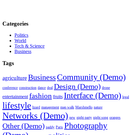
Categories
Politics
World
Tech & Science
Business
Tags
Community (Demo)
Business
agriculture
Design (Demo)
conference
construction
dance
deal
drone
Interface (Demo)
fashion
entertainment
fruits
legal
lifestyle
lizard
management
map walk
Marshmello
nature
Networks (Demo)
new
night party
night song
oranges
Photography
Other (Demo)
paddy
Paris