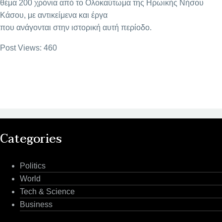
θέμα 200 χρόνια από το Ολοκαύτωμα της Ηρωικής Νήσου
Κάσου, με αντικείμενα και έργα
που ανάγονται στην ιστορική αυτή περίοδο.
Post Views:
460
Categories
Politics
World
Tech & Science
Business