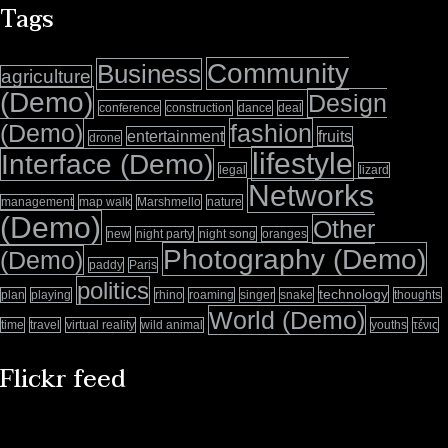
Tags
Community
Business
agriculture
(Demo)
Design
conference
construction
dance
deal
(Demo)
fashion
entertainment
fruits
drone
lifestyle
Interface (Demo)
legal
lizard
Networks
management
map walk
Marshmello
nature
(Demo)
Other
new
night party
night song
oranges
Photography (Demo)
(Demo)
paddy
Paris
politics
technology
plan
playing
rhino
roaming
singer
snake
thoughts
World (Demo)
time
travel
virtual reality
wild animal
youths
τένις
Flickr feed