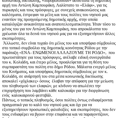
κοινωνικής δικτύωσης, «πυροβολούσαν» ασύστολα τη δημοτική
αρχή του Αντώνη Καμπουράκη. Λαλίστατο το «Ελάφι», για τις
πυρκαγιές και τους πρόσφυγες, με συνεχείς ανακοινώσεις και
καλέσματα, έστρεφαν τα μέλη και τους πολίτες του νησιού μας
εναντίον της προηγούμενης δημοτικής αρχής, στην οποία
καταλόγιζαν ανικανότητα και αναποτελεσματικότητα. Ήταν τόσο το
μένος του για τον Αντώνη Καμπουράκη, που απροκάλυπτα του
χρέωσαν όλα τα δεινά του νησιού μας για να εξυπηρετήσουν άλλες
σκοπιμότητες.
Άλλωστε, δεν είναι τυχαίο ότι μέλος του και υποψήφια σύμβουλος
στο τοπικό συμβούλιο της δημοτικής κοινότητας Ρόδου με την
παράταξη «ΕΝΑ- ΕΝΩΜΕΝΟΙ ΑΛΛΑΖΟΥΜΕ ΤΗ ΡΟΔΟ», που
πρωτοστάτησε για τους πρόσφυγες, ανέλαβε ειδική συνεργάτιδα
του κ. Κολιάδη, και έτερο μέλος, προαλείφεται για τη θέση του
συμπαραστάτη του πολίτη στο δήμο Ρόδου. Μάλιστα ενεργό μέλος
του Κινήματος, και υποψήφιος δημοτικός σύμβουλος με τον κ.
Κολιάδη, σε ανάρτησή του στα μέσα κοινωνικής δικτύωσης
αποκαλεί «χόχλακες» όσους έλαβαν την απόφαση για την μείωση
του πληθυσμού των ελαφιών, με κίνδυνο να απωλέσει την
επιχορήγηση που λαμβάνει κάθε καλοκαίρι για την διοργάνωση
ενός καλοκαιρινού φεστιβάλ.
Πάντως, ο τοπικός πληθυσμός, όσοι πολίτες όντως ενδιαφέρονται
πραγματικά για το καλό του νησιού μας και όχι για να
εξυπηρετήσουν προσωπικές φιλοδοξίες και σκοπιμότητες, που δεν
τους ενδιαφέρει να βγουν στην επιφάνεια και να παραγοντίζουν,