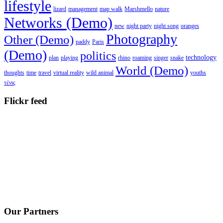
lifestyle
lizard
management
map walk
Marshmello
nature
Networks (Demo)
new
night party
night song
oranges
Photography
Other (Demo)
paddy
Paris
(Demo)
politics
technology
plan
playing
rhino
roaming
singer
snake
World (Demo)
thoughts
time
travel
virtual reality
wild animal
youths
τένις
Flickr feed
Our Partners