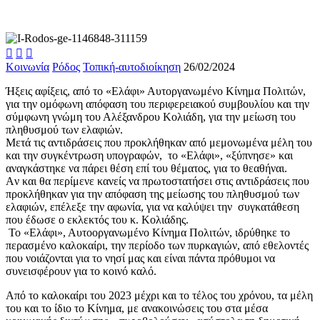



Κοινωνία
Ρόδος
Τοπική-αυτοδιοίκηση
26/02/2024
Ήξεις αφίξεις, από το «Ελάφι» Αυτοργανωμένο Κίνημα Πολιτών,
για την ομόφωνη απόφαση του περιφερειακού συμβουλίου και την
σύμφωνη γνώμη του Αλέξανδρου Κολιάδη, για την μείωση του
πληθυσμού των ελαφιών.
Μετά τις αντιδράσεις που προκλήθηκαν από μεμονωμένα μέλη του
και την συγκέντρωση υπογραφών, το «Ελάφι», «ξύπνησε» και
αναγκάστηκε να πάρει θέση επί του θέματος, για το θεαθήναι.
Aν και θα περίμενε κανείς να πρωτοστατήσει στις αντιδράσεις που
προκλήθηκαν για την απόφαση της μείωσης του πληθυσμού των
ελαφιών, επέλεξε την αφωνία, για να καλύψει την συγκατάθεση
που έδωσε ο εκλεκτός του κ. Κολιάδης.
Το «Ελάφι», Αυτοοργανωμένο Κίνημα Πολιτών, ιδρύθηκε το
περασμένο καλοκαίρι, την περίοδο των πυρκαγιών, από εθελοντές
που νοιάζονται για το νησί μας και είναι πάντα πρόθυμοι να
συνεισφέρουν για το κοινό καλό.
Από το καλοκαίρι του 2023 μέχρι και το τέλος του χρόνου, τα μέλη
του και το ίδιο το Κίνημα, με ανακοινώσεις του στα μέσα