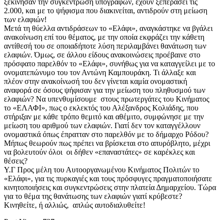
ξεκίνησαν την συγκέντρωση υπογραφών, έχουν ξεπεράσει τις
2.000, και με το ψήφισμα που διακινείται, αντιδρούν στη μείωση
των ελαφιών!
Μετά τη θύελλα αντιδράσεων το «Ελάφι», αναγκάστηκε να βγάλει
ανακοίνωση επί του θέματος, με την οποία εκφράζει την κάθετη
αντίθεσή του σε οποιαδήποτε λύση περιλαμβάνει θανάτωση των
ελαφιών. Όμως, σε άλλου είδους ανακοινώσεις προέβαινε στο
πρόσφατο παρελθόν το «Ελάφι», συνήθως για να καταγγείλει με το
ονοματεπώνυμο του τον Αντώνη Καμπουράκη. Τι άλλαξε και
πλέον στην ανακοίνωσή του δεν γίνεται καμία ονομαστική
αναφορά σε όσους ψήφισαν για την μείωση του πληθυσμού των
ελαφιών? Να υπενθυμίσουμε στους πρωτεργάτες του Κινήματος
το «ΕΛΑΦΙ», πως ο εκλεκτός του Αλέξανδρος Κολιάδης, που
στήριξαν με κάθε τρόπο θεμιτό και αθέμιτο, συμφώνησε με την
μείωση του αριθμού των ελαφιών. Γιατί δεν τον καταγγέλλουν
ονομαστικά όπως έπρατταν στο παρελθόν με το δήμαρχο Ρόδου?
Μήπως θεωρούν πως πρέπει να βρίσκεται στο απυρόβλητο, μέχρι
να βολευτούν όλοι οι δήθεν «επαναστάτες» σε καρέκλες και
θέσεις?
Υ.Γ Προς μέλη του Αυτοοργανωμένου Κινήματος Πολιτών το
«Ελάφι», για τις πυρκαγιές και τους πρόσφυγες πραγματοποιήσατε
κινητοποιήσεις και συγκεντρώσεις στην πλατεία Δημαρχείου. Τώρα
για το θέμα της θανάτωσης των ελαφιών γιατί κρύβεστε?
Κινηθείτε, ή αλλιώς, απλώς αυτοδιαλυθείτε!