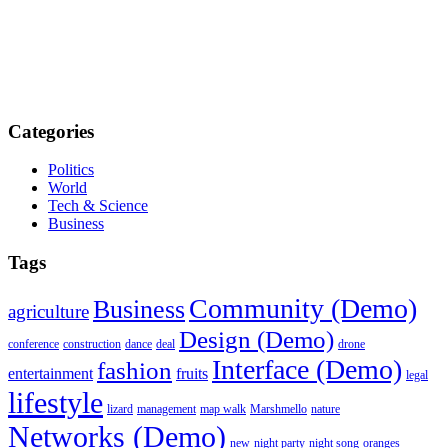
Categories
Politics
World
Tech & Science
Business
Tags
Community (Demo)
Business
agriculture
Design (Demo)
conference
construction
dance
deal
drone
Interface (Demo)
fashion
entertainment
fruits
legal
lifestyle
lizard
management
map walk
Marshmello
nature
Networks (Demo)
new
night party
night song
oranges