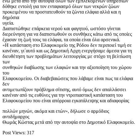
ενώ μετά από την αυτοψία όλων των εμπλεκόμενων υπηρεσιών
δόθηκε εντολή για τον ενταφιασμό όλων των νεκρών ζώων
προκειμένου να προστατευθούν τα ζώντα ελάφια αλλά και η
δημόσια
υγεία.
Διαπιστώθηκε επάρκεια νερού και φαγητού, ωστόσο γίνεται
διερεύνηση για να διαπιστωθούν οι συνθήκες κάτω από τις οποίες
έχασαν τη ζωή τους τα ελάφια, τα οποία είναι όλα αρσενικά.
«Η κατάσταση στο Ελαφοκομείο της Ρόδου δεν περιποιεί τιμή σε
κανέναν, γι΄αυτό και ως Δημοτική Αρχη ενεργήσαμε άμεσα για τη
διευθέτηση των προβλημάτων λειτουργίας με στόχο τη βελτίωση
των
συνθηκών διαβίωσης των ελαφιών και την αξιοποίηση του χώρου
του
Ελαφοκομείου. Οι διαβεβαιώσεις που λάβαμε είναι πως τα ελάφια
δεν
αντιμετωπίζουν πρόβλημα σίτισης, αυτό όμως δεν απαλλάσσει
κανέναν από τις ευθύνες για την ντροπιαστική κατάσταση του
Ελαφοκομείου που είναι απόρροια εγκατάλειψης και αδιαφορίας
πολλών μηνών, ακόμα και ετών», δήλωσε ο αρμόδιος
αντιδήμαρχος
Θωμάς Κώστας μετά από την αυτοψία στο Δημοτικό Ελαφοκομείο.
Post Views:
317