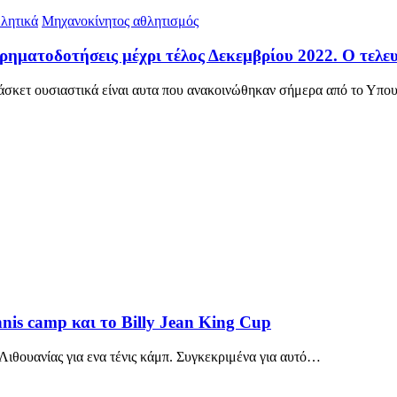
λητικά
Μηχανοκίνητος αθλητισμός
ρηματοδοτήσεις μέχρι τέλος Δεκεμβρίου 2022. Ο τελευ
πάσκετ ουσιαστικά είναι αυτα που ανακοινώθηκαν σήμερα από το Υπ
nis camp και το Billy Jean King Cup
 Λιθουανίας για ενα τένις κάμπ. Συγκεκριμένα για αυτό…