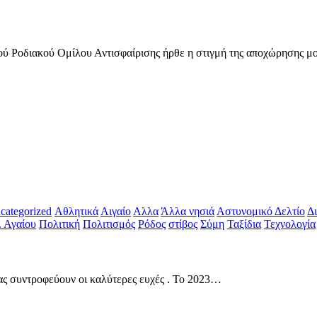
κού Ροδιακού Ομίλου Αντισφαίρισης ήρθε η στιγμή της αποχώρησης μ
categorized
Αθλητικά
Αιγαίο
Αλλα
Άλλα νησιά
Αστυνομικό Δελτίο
Δ
. Αγαίου
Πολιτική
Πολιτισμός
Ρόδος
στίβος
Σύμη
Ταξίδια
Τεχνολογία
σας συντροφεύουν οι καλύτερες ευχές . Το 2023…