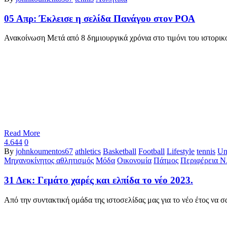
05 Απρ:
Έκλεισε η σελίδα Πανάγου στον ΡΟΑ
Ανακοίνωση Μετά από 8 δημιουργικά χρόνια στο τιμόνι του ιστορι
Read More
4.644
0
By
johnkoumentos67
athletics
Basketball
Football
Lifestyle
tennis
Un
Μηχανοκίνητος αθλητισμός
Μόδα
Οικονομία
Πάτμος
Περιφέρεια Ν
31 Δεκ:
Γεμάτο χαρές και ελπίδα το νέο 2023.
Από την συντακτική ομάδα της ιστοσελίδας μας για το νέο έτος να 