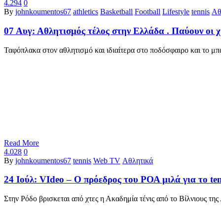
4.294
0
By
johnkoumentos67
athletics
Basketball
Football
Lifestyle
tennis
Αθ
07 Αυγ:
Αθλητισμός τέλος στην Ελλάδα . Παύουν οι χ
Ταφόπλακα στον αθλητισμό και ιδιαίτερα στο ποδόσφαιρο και το μ
Read More
4.028
0
By
johnkoumentos67
tennis
Web TV
Αθλητικά
24 Ιούλ:
VIdeo – Ο πρόεδρος του ΡΟΑ μιλά για το ten
Στην Ρόδο βρισκεται από χτες η Ακαδημία τένις από το Βίλνιους της