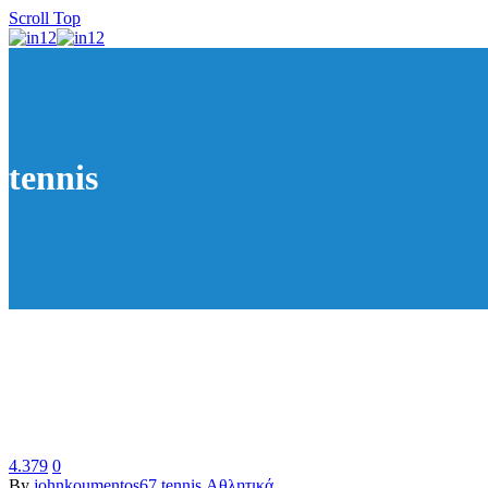
Scroll Top
tennis
4.379
0
By
johnkoumentos67
tennis
Αθλητικά