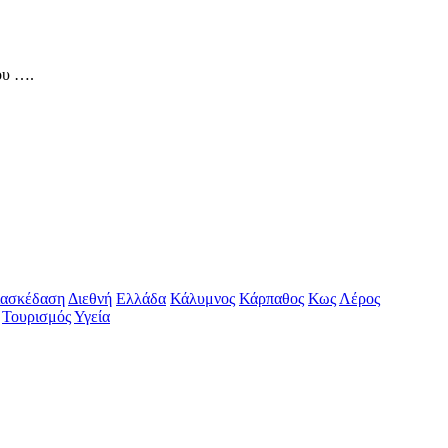
ου ….
ιασκέδαση
Διεθνή
Ελλάδα
Κάλυμνος
Κάρπαθος
Κως
Λέρος
Τουρισμός
Υγεία