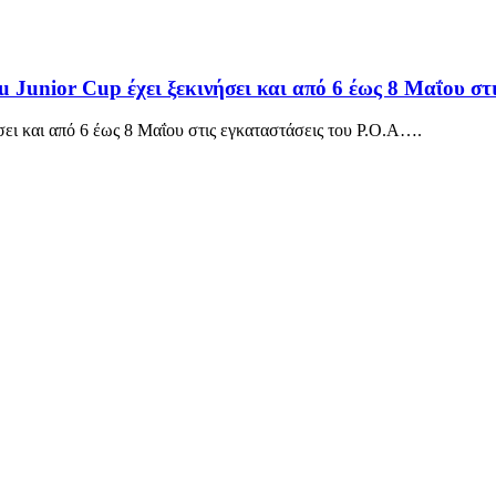
 Junior Cup έχει ξεκινήσει και από 6 έως 8 Μαΐου στ
σει και από 6 έως 8 Μαΐου στις εγκαταστάσεις του Ρ.Ο.Α….