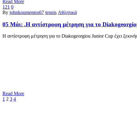
Read More
121
0
By
johnkoumentos67
tennis
Αθλητικά
05 Μάι:
.Η αντίστροφη μέτρηση για το Diakogeorgiou
Η αντίστροφη μέτρηση για το Diakogeorgiou Junior Cup έχει ξεκινή
Read More
1
2
3
4