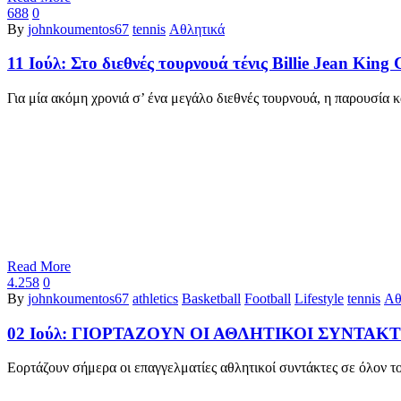
688
0
By
johnkoumentos67
tennis
Αθλητικά
11 Ιούλ:
Στο διεθνές τουρνουά τένις Billie Jean King 
Για μία ακόμη χρονιά σ’ ένα μεγάλο διεθνές τουρνουά, η παρουσία 
Read More
4.258
0
By
johnkoumentos67
athletics
Basketball
Football
Lifestyle
tennis
Αθ
02 Ιούλ:
ΓΙΟΡΤΑΖΟΥΝ ΟΙ ΑΘΛΗΤΙΚΟΙ ΣΥΝΤΑΚΤΕ
Εορτάζουν σήμερα οι επαγγελματίες αθλητικοί συντάκτες σε όλον 