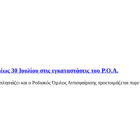
 έως 30 Ιουλίου στις εγκαταστάσεις του Ρ.Ο.Α.
πλησιάζει και ο Ροδιακός Όμιλος Αντισφαίρισης προετοιμάζεται πυρ