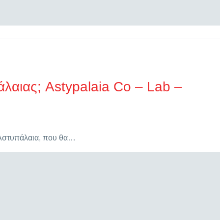
άλαιας; Astypalaia Co – Lab –
ν Αστυπάλαια, που θα…