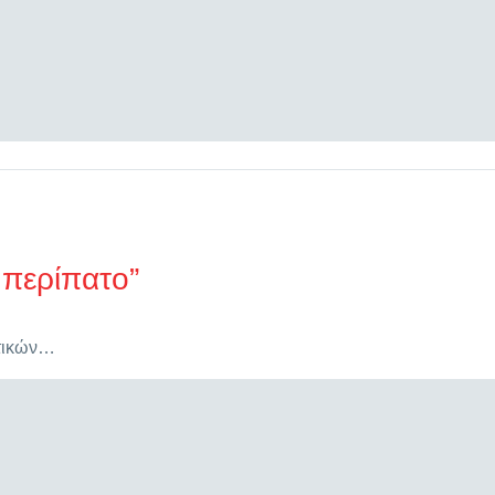
…περίπατο”
οτικών…