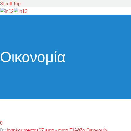
Scroll Top
Οικονομία
0
By
johnkoumentos67
auto - moto
Ελλάδα
Οικονομία