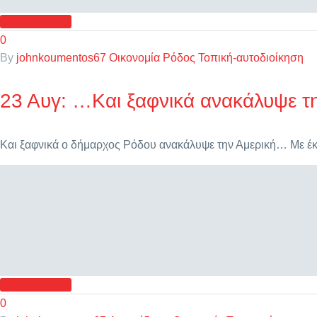
READ MORE
0
By
johnkoumentos67
Οικονομία
Ρόδος
Τοπική-αυτοδιοίκηση
23 Αυγ:
…Και ξαφνικά ανακάλυψε τη
Και ξαφνικά ο δήμαρχος Ρόδου ανακάλυψε την Αμερική… Με 
READ MORE
0