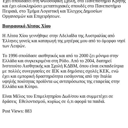
Έχει σπουδάσει στη Φιλοσοφική Σχολή, στο Πανεπιστήμιο Κρήτης
και έχει ολοκληρώσει μεταπτυχιακές σπουδές στο Πανεπιστήμιο
Πειραιά, στο Τμήμα Λογιστική και Έλεγχος Δημοσίων
Οργανισμών και Επιχειρήσεων.
Βιογραφικό Λίτσας Χίου
Η Λίτσα Χίου γεννήθηκε στην Αδελαΐδα της Αυστραλίας από
Έλληνες γονείς και καταγωγή της μητέρας μου από το όμορφο νησί
των Λειψών.
Το 1996 σπούδασε αισθητικός και από το 2000 ζει μόνιμα στην
Ελλάδα και συγκεκριμένα στη Ρόδο. Από το 2004, διατηρεί
Ινστιτούτο Αισθητικής και Σχολή ΚΔΒΜ, όπου είναι εκπαιδεύτρια
με πολλές συνεργασίες σε ΙΕΚ και δημόσιες σχολές ΚΕΚ, ενώ
έχει και εμπορική δραστηριότητα εισάγοντας από την Ιταλία
υψηλής ποιότητας προϊόντα ως αντιπρόσωπος της εταιρείας στην
Ελλάδα και Κύπρο.
Είναι Μέλος του Επιμελητηρίου Δωδ/σου και συμμετέχει σε
δράσεις Εθελοντισμού, κυρίως σε ό,τι αφορά τα παιδιά.
Post Views:
883