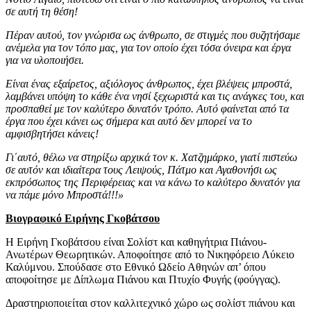
σε αυτή τη θέση!
Πέραν αυτού, τον γνώρισα ως άνθρωπο, σε στιγμές που συζητήσαμε
ανέμελα για τον τόπο μας, για τον οποίο έχει τόσα όνειρα και έργα
για να υλοποιήσει.
Είναι ένας εξαίρετος, αξιόλογος άνθρωπος, έχει βλέψεις μπροστά,
λαμβάνει υπόψη το κάθε ένα νησί ξεχωριστά και τις ανάγκες του, και
προσπαθεί με τον καλύτερο δυνατόν τρόπο. Αυτό φαίνεται από τα
έργα που έχει κάνει ως σήμερα και αυτό δεν μπορεί να το
αμφισβητήσει κάνεις!
Γι΄αυτό, θέλω να στηρίξω αρχικά τον κ. Χατζημάρκο, γιατί πιστεύω
σε αυτόν και ιδιαίτερα τους Λειψούς, Πάτμο και Αγαθονήσι ως
εκπρόσωπος της Περιφέρειας και να κάνω το καλύτερο δυνατόν για
να πάμε μόνο Μπροστά!!!»
Βιογραφικό Ειρήνης Γκοβάτσου
Η Ειρήνη Γκοβάτσου είναι Σολίστ και καθηγήτρια Πιάνου-
Ανωτέρων Θεωρητικών. Αποφοίτησε από το Νικηφόρειο Λύκειο
Καλύμνου. Σπούδασε στο Εθνικό Ωδείο Αθηνών απ’ όπου
αποφοίτησε με Δίπλωμα Πιάνου και Πτυχίο Φυγής (φούγγας).
Δραστηριοποιείται στον καλλιτεχνικό χώρο ως σολίστ πιάνου και