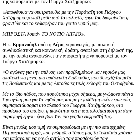
της να πορευτεί με τον Γιώργο Χατζημάρκο:
«Αποφάσισα να συστρατευθώ με την Παράταξη του Γιώργου
Χατζημάρκο,υ γιατί μέσα από το πολυετές έργο του διαφαίνεται η
φροντίδα και το ενδιαφέρον του για τα νησιά μας.
ΜΠΡΟΣΤΑ λοιπόν ΤΟ ΝΟΤΙΟ ΑΙΓΑΙΟ».
Η κ.
Εμμανούηλ
από τη
Λέρο
, νηπιαγωγός, με πολυετή
συνδικαλιστική και κοινωνική δράση, αναφέρει στη δήλωσή της,
με την οποία ανακοινώνει την απόφασή της να πορευτεί με τον
Γιώργο Χατζημάρκο:
«
Ο αγώνας για την επίλυση των προβλημάτων των νησιών μας
αποτελεί για μένα, μια αδιάλειπτη διαδικασία, που συνεχίζεται μετά
τις Βουλευτικές και με τις Αυτοδιοικητικές εκλογές του Οκτωβρίου.
Με το ίδιο πάθος, που πορεύτηκα μέχρι σήμερα, με γνώμονα πάντα
την αγάπη μου για τα νησιά μας και με μεγαλύτερη πλέον εμπειρία,
συμπαρατάσσομαι στο πλευρό του Γιώργου Χατζημάρκου, στο
πρόσωπο του οποίου, η ικανότητα και η αποτελεσματικότητα στην
παραγωγή έργου, έχει βρει τον πιο γνήσιο εκφραστή της.
Είναι μεγάλη μου τιμή να συμπορεύομαι με την πιο επιτυχημένη
Περιφερειακή αρχή, που γνώρισε ο τόπος μας τα τελευταία χρόνια
και υπόσχομαι να φανώ αντάξια των προσδοκιών των