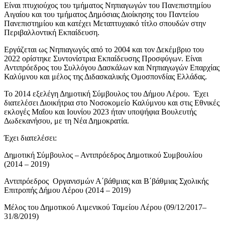
Είναι πτυχιούχος του τμήματος Νηπιαγωγών του Πανεπιστημίου
Αιγαίου και του τμήματος Δημόσιας Διοίκησης του Παντείου
Πανεπιστημίου και κατέχει Μεταπτυχιακό τίτλο σπουδών στην
Περιβαλλοντική Εκπαίδευση.
Εργάζεται ως Νηπιαγωγός από το 2004 και τον Δεκέμβριο του
2022 ορίστηκε Συντονίστρια Εκπαίδευσης Προσφύγων. Είναι
Αντιπρόεδρος του Συλλόγου Δασκάλων και Νηπιαγωγών Επαρχίας
Καλύμνου και μέλος της Διδασκαλικής Ομοσπονδίας Ελλάδας.
Το 2014 εξελέγη Δημοτική Σύμβουλος του Δήμου Λέρου. Έχει
διατελέσει Διοικήτρια στο Νοσοκομείο Καλύμνου και στις Εθνικές
εκλογές Μαΐου και Ιουνίου 2023 ήταν υποψήφια Βουλευτής
Δωδεκανήσου, με τη Νέα Δημοκρατία.
Έχει διατελέσει:
Δημοτική Σύμβουλος – Αντιπρόεδρος Δημοτικού Συμβουλίου
(2014 – 2019)
Αντιπρόεδρος Οργανισμών Α΄βάθμιας και Β΄βάθμιας Σχολικής
Επιτροπής Δήμου Λέρου (2014 – 2019)
Μέλος του Δημοτικού Λιμενικού Ταμείου Λέρου (09/12/2017–
31/8/2019)