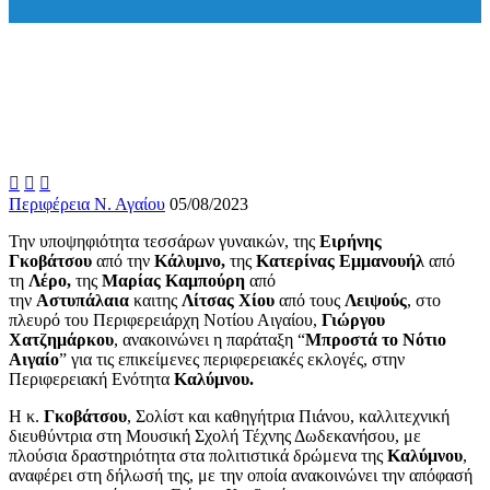



Περιφέρεια Ν. Αγαίου
05/08/2023
Την υποψηφιότητα τεσσάρων γυναικών, της
Ειρήνης
Γκοβάτσου
από την
Κάλυμνο,
της
Κατερίνας Εμμανουήλ
από
τη
Λέρο,
της
Μαρίας Καμπούρη
από
την
Αστυπάλαια
καιτης
Λίτσας Χίου
από τους
Λειψούς
, στο
πλευρό του Περιφερειάρχη Νοτίου Αιγαίου,
Γιώργου
Χατζημάρκου
, ανακοινώνει η παράταξη “
Μπροστά το Νότιο
Αιγαίο
” για τις επικείμενες περιφερειακές εκλογές, στην
Περιφερειακή Ενότητα
Καλύμνου.
Η κ.
Γκοβάτσου
, Σολίστ και καθηγήτρια Πιάνου, καλλιτεχνική
διευθύντρια στη Μουσική Σχολή Τέχνης Δωδεκανήσου, με
πλούσια δραστηριότητα στα πολιτιστικά δρώμενα της
Καλύμνου
,
αναφέρει στη δήλωσή της, με την οποία ανακοινώνει την απόφασή