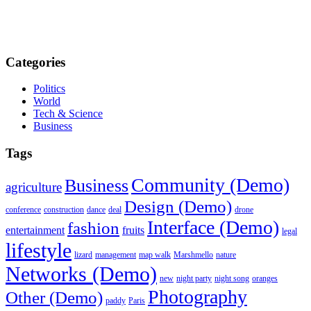
Categories
Politics
World
Tech & Science
Business
Tags
Community (Demo)
Business
agriculture
Design (Demo)
conference
construction
dance
deal
drone
Interface (Demo)
fashion
entertainment
fruits
legal
lifestyle
lizard
management
map walk
Marshmello
nature
Networks (Demo)
new
night party
night song
oranges
Photography
Other (Demo)
paddy
Paris