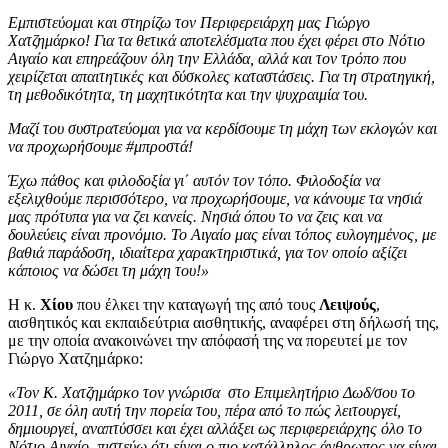
Εμπιστεύομαι και στηρίζω τον Περιφερειάρχη μας Γιώργο
Χατζημάρκο! Για τα θετικά αποτελέσματα που έχει φέρει στο Νότιο
Αιγαίο και επηρεάζουν όλη την Ελλάδα, αλλά και τον τρόπο που
χειρίζεται απαιτητικές και δύσκολες καταστάσεις. Για τη στρατηγική,
τη μεθοδικότητα, τη μαχητικότητα και την ψυχραιμία του.
Μαζί του συστρατεύομαι για να κερδίσουμε τη μάχη των εκλογών και
να προχωρήσουμε #μπροστά!
Έχω πάθος και φιλοδοξία γι΄ αυτόν τον τόπο. Φιλοδοξία να
εξελιχθούμε περισσότερο, να προχωρήσουμε, να κάνουμε τα νησιά
μας πρότυπα για να ζει κανείς. Νησιά όπου το να ζεις και να
δουλεύεις είναι προνόμιο. Το Αιγαίο μας είναι τόπος ευλογημένος, με
βαθιά παράδοση, ιδιαίτερα χαρακτηριστικά, για τον οποίο αξίζει
κάποιος να δώσει τη μάχη του!»
Η κ.
Χίου
που έλκει την καταγωγή της από τους
Λειψούς
,
αισθητικός και εκπαιδεύτρια αισθητικής, αναφέρει στη δήλωσή της,
με την οποία ανακοινώνει την απόφασή της να πορευτεί με τον
Γιώργο Χατζημάρκο:
«Τον Κ. Χατζημάρκο τον γνώρισα στο Επιμελητήριο Δωδ/σου το
2011, σε όλη αυτή την πορεία του, πέρα από το πώς λειτουργεί,
δημιουργεί, αναπτύσσει και έχει αλλάξει ως περιφερειάρχης όλο το
Νότιο Αιγαίο, πιστεύω ότι είναι ο πιο κατάλληλος άνθρωπος να είναι