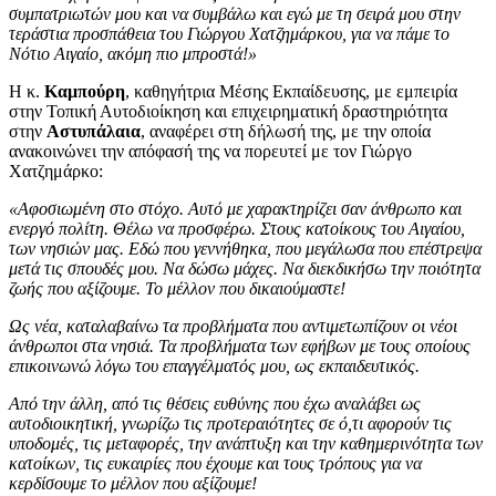
συμπατριωτών μου και να συμβάλω και εγώ με τη σειρά μου στην
τεράστια προσπάθεια του Γιώργου Χατζημάρκου, για να πάμε το
Νότιο Αιγαίο, ακόμη πιο μπροστά!»
Η κ.
Καμπούρη
, καθηγήτρια Μέσης Εκπαίδευσης, με εμπειρία
στην Τοπική Αυτοδιοίκηση και επιχειρηματική δραστηριότητα
στην
Αστυπάλαια
, αναφέρει στη δήλωσή της, με την οποία
ανακοινώνει την απόφασή της να πορευτεί με τον Γιώργο
Χατζημάρκο:
«Αφοσιωμένη στο στόχο. Αυτό με χαρακτηρίζει σαν άνθρωπο και
ενεργό πολίτη. Θέλω να προσφέρω. Στους κατοίκους του Αιγαίου,
των νησιών μας. Εδώ που γεννήθηκα, που μεγάλωσα που επέστρεψα
μετά τις σπουδές μου. Να δώσω μάχες. Να διεκδικήσω την ποιότητα
ζωής που αξίζουμε. Το μέλλον που δικαιούμαστε!
Ως νέα, καταλαβαίνω τα προβλήματα που αντιμετωπίζουν οι νέοι
άνθρωποι στα νησιά. Τα προβλήματα των εφήβων με τους οποίους
επικοινωνώ λόγω του επαγγέλματός μου, ως εκπαιδευτικός.
Από την άλλη, από τις θέσεις ευθύνης που έχω αναλάβει ως
αυτοδιοικητική, γνωρίζω τις προτεραιότητες σε ό,τι αφορούν τις
υποδομές, τις μεταφορές, την ανάπτυξη και την καθημερινότητα των
κατοίκων, τις ευκαιρίες που έχουμε και τους τρόπους για να
κερδίσουμε το μέλλον που αξίζουμε!