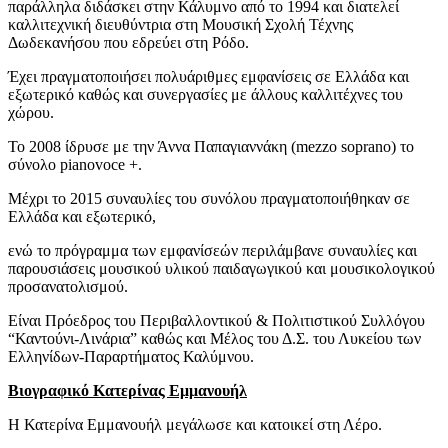
παράλληλα διδάσκει στην Κάλυμνο από το 1994 και διατελεί
καλλιτεχνική διευθύντρια στη Μουσική Σχολή Τέχνης
Δωδεκανήσου που εδρεύει στη Ρόδο.
Έχει πραγματοποιήσει πολυάριθμες εμφανίσεις σε Ελλάδα και
εξωτερικό καθώς και συνεργασίες με άλλους καλλιτέχνες του
χώρου.
Το 2008 ίδρυσε με την Άννα Παπαγιαννάκη (mezzo soprano) το
σύνολο pianovoce +.
Μέχρι το 2015 συναυλίες του συνόλου πραγματοποιήθηκαν σε
Ελλάδα και εξωτερικό,
ενώ το πρόγραμμα των εμφανίσεών περιλάμβανε συναυλίες και
παρουσιάσεις μουσικού υλικού παιδαγωγικού και μουσικολογικού
προσανατολισμού.
Είναι Πρόεδρος του Περιβαλλοντικού & Πολιτιστικού Συλλόγου
“Καντούνι-Λινάρια” καθώς και Μέλος του Δ.Σ. του Λυκείου των
Ελληνίδων-Παραρτήματος Καλύμνου.
Βιογραφικό Κατερίνας Εμμανουήλ
Η Κατερίνα Εμμανουήλ μεγάλωσε και κατοικεί στη Λέρο.