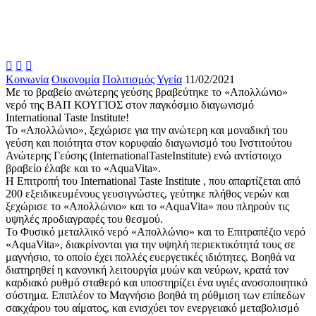



Κοινωνία
Οικονομία
Πολιτισμός
Υγεία
11/02/2021
Με το βραβείο ανώτερης γεύσης βραβεύτηκε το «Απολλώνιο»
νερό της ΒΑΠ ΚΟΥΓΙΟΣ στον παγκόσμιο διαγωνισμό
International Taste Institute!
Το «Απολλώνιο», ξεχώρισε για την ανώτερη και μοναδική του
γεύση και ποιότητα στον κορυφαίο διαγωνισμό του Ινστιτούτου
Ανώτερης Γεύσης (InternationalTasteInstitute) ενώ αντίστοιχο
βραβείο έλαβε και το «AquaVita».
Η Επιτροπή του International Taste Institute , που απαρτίζεται από
200 εξειδικευμένους γευσιγνώστες, γεύτηκε πλήθος νερών και
ξεχώρισε το «Απολλώνιο» και το «AquaVita» που πληρούν τις
υψηλές προδιαγραφές του θεσμού.
Το Φυσικό μεταλλικό νερό «Απολλώνιο» και το Επιτραπέζιο νερό
«AquaVita», διακρίνονται για την υψηλή περιεκτικότητά τους σε
μαγνήσιο, το οποίο έχει πολλές ευεργετικές ιδιότητες. Βοηθά να
διατηρηθεί η κανονική λειτουργία μυών και νεύρων, κρατά τον
καρδιακό ρυθμό σταθερό και υποστηρίζει ένα υγιές ανοσοποιητικό
σύστημα. Επιπλέον το Μαγνήσιο βοηθά τη ρύθμιση των επίπεδων
σακχάρου του αίματος, και ενισχύει τον ενεργειακό μεταβολισμό