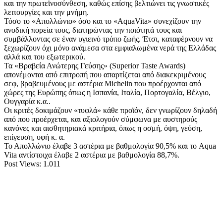
και την πρωτεϊνοσύνθεση, καθώς επίσης βελτιώνει τις γνωστικές
λειτουργίες και την μνήμη.
Τόσο το «Απολλώνιο» όσο και το «AquaVita» συνεχίζουν την
ανοδική πορεία τους, διατηρώντας την ποιότητά τους και
συμβάλλοντας σε έναν υγιεινό τρόπο ζωής. Έτσι, καταφέρνουν να
ξεχωρίζουν όχι μόνο ανάμεσα στα εμφιαλωμένα νερά της Ελλάδας
αλλά και του εξωτερικού.
Τα «Βραβεία Ανώτερης Γεύσης» (Superior Taste Awards)
απονέμονται από επιτροπή που απαρτίζεται από διακεκριμένους
σεφ, βραβευμένους με αστέρια Michelin που προέρχονται από
χώρες της Ευρώπης όπως η Ισπανία, Ιταλία, Πορτογαλία, Βέλγιο,
Ουγγαρία κ.α..
Οι κριτές δοκιμάζουν «τυφλά» κάθε προϊόν, δεν γνωρίζουν δηλαδή
από που προέρχεται, και αξιολογούν σύμφωνα με αυστηρούς
κανόνες και αισθητηριακά κριτήρια, όπως η οσμή, όψη, γεύση,
επίγευση, υφή κ. α.
Το Απολλώνιο έλαβε 3 αστέρια με βαθμολογία 90,5% και το Aqua
Vita αντίστοιχα έλαβε 2 αστέρια με βαθμολογία 88,7%.
Post Views:
1.011