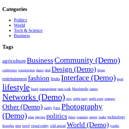
Categories
Politics
World
Tech & Science
Business
Tags
Community (Demo)
Business
agriculture
Design (Demo)
conference
construction
dance
deal
drone
Interface (Demo)
fashion
entertainment
fruits
legal
lifestyle
lizard
management
map walk
Marshmello
nature
Networks (Demo)
new
night party
night song
oranges
Photography
Other (Demo)
paddy
Paris
(Demo)
politics
technology
plan
playing
rhino
roaming
singer
snake
World (Demo)
thoughts
time
travel
virtual reality
wild animal
youths