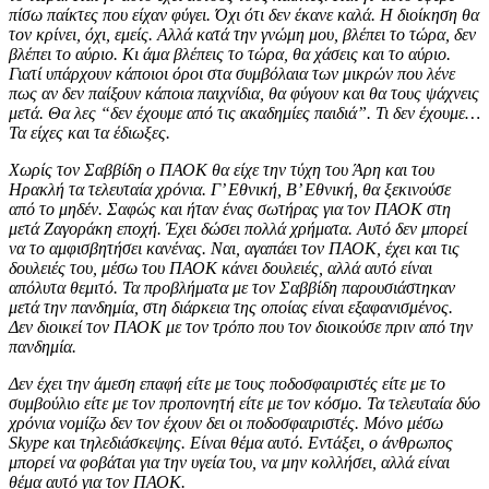
πίσω παίκτες που είχαν φύγει. Όχι ότι δεν έκανε καλά. Η διοίκηση θα
τον κρίνει, όχι, εμείς. Αλλά κατά την γνώμη μου, βλέπει το τώρα, δεν
βλέπει το αύριο. Κι άμα βλέπεις το τώρα, θα χάσεις και το αύριο.
Γιατί υπάρχουν κάποιοι όροι στα συμβόλαια των μικρών που λένε
πως αν δεν παίξουν κάποια παιχνίδια, θα φύγουν και θα τους ψάχνεις
μετά. Θα λες “δεν έχουμε από τις ακαδημίες παιδιά”. Τι δεν έχουμε…
Τα είχες και τα έδιωξες.
Χωρίς τον Σαββίδη ο ΠΑΟΚ θα είχε την τύχη του Άρη και του
Ηρακλή τα τελευταία χρόνια. Γ’ Εθνική, Β’ Εθνική, θα ξεκινούσε
από το μηδέν. Σαφώς και ήταν ένας σωτήρας για τον ΠΑΟΚ στη
μετά Ζαγοράκη εποχή. Έχει δώσει πολλά χρήματα. Αυτό δεν μπορεί
να το αμφισβητήσει κανένας. Ναι, αγαπάει τον ΠΑΟΚ, έχει και τις
δουλειές του, μέσω του ΠΑΟΚ κάνει δουλειές, αλλά αυτό είναι
απόλυτα θεμιτό. Τα προβλήματα με τον Σαββίδη παρουσιάστηκαν
μετά την πανδημία, στη διάρκεια της οποίας είναι εξαφανισμένος.
Δεν διοικεί τον ΠΑΟΚ με τον τρόπο που τον διοικούσε πριν από την
πανδημία.
Δεν έχει την άμεση επαφή είτε με τους ποδοσφαιριστές είτε με το
συμβούλιο είτε με τον προπονητή είτε με τον κόσμο. Τα τελευταία δύο
χρόνια νομίζω δεν τον έχουν δει οι ποδοσφαιριστές. Μόνο μέσω
Skype και τηλεδιάσκεψης. Είναι θέμα αυτό. Εντάξει, ο άνθρωπος
μπορεί να φοβάται για την υγεία του, να μην κολλήσει, αλλά είναι
θέμα αυτό για τον ΠΑΟΚ.