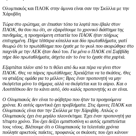
Ολυμπιακός και ΠΑΟΚ στην άμυνα είναι σαν την Σκύλλα με την
Χάρυβδη
Τώρα στο ερώτημα, αν έπιασαν τόπο τα λεφτά που έβαλε στον
ΠΑΟΚ, θα σου πω ότι, αν εξαιρέσουμε το χρονικό διάστημα της
πανδημίας, η προηγούμενη επταετία του ΠΑΟΚ ήταν πλήρως
επιτυχημένη. Πήρε τέσσερα κύπελλα και δύο πρωταθλήματα, γιατί
θεωρώ ότι το πρωτάθλημα που έχασε με το γκολ που ακυρώθηκε στο
παιχνίδι με την ΑΕΚ ήταν δικό του. Για μένα ο ΠΑΟΚ επί Σαββίδη
πήρε δύο πρωταθλήματα, άσχετα εάν το ένα το έχασε στα χαρτιά.
Εξαρτάται πλέον από το τι θέλει από δω και πέρα να γίνει στον
ΠΑΟΚ. Θες να πάρεις πρωτάθλημα; Χρειάζεται να τα σκάσεις. Θες
να φτιάξεις ομάδα για το μέλλον; Bρες έναν προπονητή να μην
σκέφτεται μόνο το σήμερα, αλλά να σκέφτεται και το αύριο. Και ο
Λουτσέσκου δεν το κάνει αυτό, όσο καλός προπονητής κι αν είναι.
Ο Ολυμπιακός δεν είναι το φόβητρο που ήταν τα προηγούμενα
χρόνια. Κι αυτός αμυντικά έχει προβλήματα. Στις άμυνες ΠΑΟΚ και
Ολυμπιακός είναι σαν την Σκύλλα με την Χάρυβδη. Απλώς ο
Ολυμπιακός έχει ένα μεγάλο πλεονέκτημα. Έχει έναν προπονητή για
τέταρτο χρόνο. Του έχει δείξει εμπιστοσύνη κι αυτός εμπιστεύεται
τους νέους. Βλέπουμε ότι ο Ολυμπιακούς τα τελευταία χρόνια
πούλησε αρκετούς παίκτες, προφανώς οι σκάουτς που έχει κάνουν