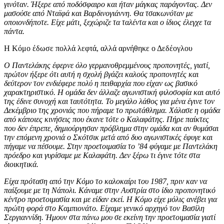
γινόταν. Ήξερε από ποδόσφαιρο και ήταν μάγκας παράγοντας. Δεν
μασούσε από Νταϊφά και Βαρδινογιάννη. Θα τσακωνόταν με
οποιονδήποτε. Είχε μάτι, ξεχώριζε τα ταλέντα και ο ίδιος έλεγχε τα
πάντα.
Η Κόμο έδωσε πολλά λεφτά, αλλά αρνήθηκε ο Δεδέογλου
Ο Παντελάκης έφερνε όλο γερμανοθρεμμένους προπονητές, γιατί,
πρώτον ήξερε ότι αυτή η σχολή βγάζει καλούς προπονητές και
δεύτερον τον ενδιέφερε πολύ η πειθαρχία που είχαν ως βασικό
χαρακτηριστικό. Η ομάδα δεν άλλαζε αγωνιστική φιλοσοφία και αυτό
της έδινε συνοχή και ταυτότητα. Το μεγάλο λάθος για μένα έγινε τον
Δεκέμβριο της χρονιάς που πήραμε το πρωτάθλημα. Χάλασε η ομάδα
από κάποιες κινήσεις που έκανε τότε ο Καλαφάτης. Πήρε παίκτες
που δεν έπρεπε, δημιούργησαν πρόβλημα στην ομάδα και αν θυμάσαι
την επόμενη χρονιά ο Σκότσικ μετά από δυο αγωνιστικές έφυγε και
πήγαμε να πέσουμε. Στην προετοιμασία το ’84 φύγαμε με Παντελάκη
πρόεδρο και γυρίσαμε με Καλαφάτη. Δεν ξέρω τι έγινε τότε στα
διοικητικά.
Είχα πρόταση από την Κόμο το καλοκαίρι του 1987, πριν καν να
παίξουμε με τη Νάπολι. Κάναμε στην Αυστρία στο ίδιο προπονητικό
κέντρο προετοιμασία και με είδαν εκεί. Η Κόμο είχε μόλις ανέβει για
πρώτη φορά στο Καμπιονάτο. Είχαμε γενικό αρχηγό τον Βασίλη
Σεργιαννίδη. Ήμουν στα πάνω μου σε εκείνη την προετοιμασία γιατί