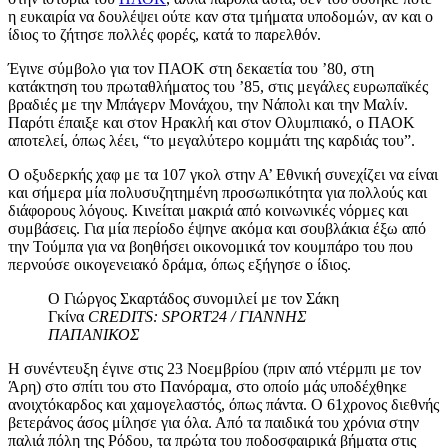
η ευκαιρία να δουλέψει ούτε καν στα τμήματα υποδομών, αν και ο
ίδιος το ζήτησε πολλές φορές, κατά το παρελθόν.
Έγινε σύμβολο για τον ΠΑΟΚ στη δεκαετία του ’80, στη
κατάκτηση του πρωταθλήματος του ’85, στις μεγάλες ευρωπαϊκές
βραδιές με την Μπάγερν Μονάχου, την Νάπολι και την Μαλίν.
Παρότι έπαιξε και στον Ηρακλή και στον Ολυμπιακό, ο ΠΑΟΚ
αποτελεί, όπως λέει, “το μεγαλύτερο κομμάτι της καρδιάς του”.
Ο οξυδερκής χαφ με τα 107 γκολ στην Α’ Εθνική συνεχίζει να είναι
και σήμερα μία πολυσυζητημένη προσωπικότητα για πολλούς και
διάφορους λόγους. Κινείται μακριά από κοινωνικές νόρμες και
συμβάσεις. Για μία περίοδο έψηνε ακόμα και σουβλάκια έξω από
την Τούμπα για να βοηθήσει οικονομικά τον κουμπάρο του που
περνούσε οικογενειακό δράμα, όπως εξήγησε ο ίδιος.
Ο Γιώργος Σκαρτάδος συνομιλεί με τον Σάκη
Γκίνα
CREDITS: SPORT24 / ΓΙΑΝΝΗΣ
ΠΑΠΑΝΙΚΟΣ
Η συνέντευξη έγινε στις 23 Νοεμβρίου (πριν από ντέρμπι με τον
Άρη) στο σπίτι του στο Πανόραμα, στο οποίο μάς υποδέχθηκε
ανοιχτόκαρδος και χαμογελαστός, όπως πάντα. Ο 61χρονος διεθνής
βετεράνος άσος μίλησε για όλα. Από τα παιδικά του χρόνια στην
παλιά πόλη της Ρόδου, τα πρώτα του ποδοσφαιρικά βήματα στις