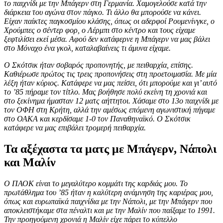
το παιχνίδι με την Μπάγερν στη Γερμανία. Χαμογελούσε κατά την
διάρκεια του αγώνα στον πάγκο. Τι άλλο θα μπορούσε να κάνει.
Είχαν παίκτες παγκοσμίου κλάσης, όπως οι αδερφοί Ρουμενίνγκε, ο
Χρούμπες ο σέντερ φορ, ο Λέρμπι στο κέντρο και τους είχαμε
ξεφτιλίσει εκεί μέσα. Αφού δεν κατάφερνε η Μπάγερν να μας βάλει
στο Μόναχο ένα γκολ, καταλαβαίνεις τι άμυνα είχαμε.
Ο Σκότσικ ήταν σοβαρός προπονητής, με πειθαρχία, επίσης.
Καθιέρωσε πρώτος τις τρεις προπονήσεις στη προετοιμασία. Με μία
λέξη ήταν κύριος. Κατάφερε να μας πείσει, ότι μπορούμε και γι’ αυτό
το ’85 πήραμε τον τίτλο. Μας βοήθησε πολύ εκείνη τη χρονιά και
στο ξεκίνημα ήμασταν 12 ματς αήττητοι. Χάσαμε στο 13ο παιχνίδι με
τον ΟΦΗ στη Κρήτη, αλλά την αμέσως επόμενη αγωνιστική πήγαμε
στο ΟΑΚΑ και κερδίσαμε 1-0 τον Παναθηναϊκό. Ο Σκότσικ
κατάφερε να μας επιβάλει τρομερή πειθαρχία.
Τα αξέχαστα τα ματς με Μπάγερν, Νάπολι
και Μαλίν
Ο ΠΑΟΚ είναι το μεγαλύτερο κομμάτι της καρδιάς μου. Το
πρωτάθλημα του ’85 ήταν η καλύτερη ανάμνηση της καριέρας μου,
όπως και ευρωπαϊκά παιχνίδια με την Νάπολι, με την Μπάγερν που
αποκλειστήκαμε στα πέναλτι και με την Μαλίν που παίξαμε το 1991.
Την προηγούμενη χρονιά η Μαλίν είχε πάρει το κύπελλο