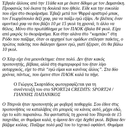
Έβγαλε άλλους από την 11άδα και με έκανε δίδυμο με τον Δαμανάκη.
Προφανώς τού έκανα τη δουλειά που ήθελε. Είδε και την ευκολία
που είχα στο σκοράρισμα. Έβαζε μετά τον Ψαρρά αριστερό μπακ,
τον Γεωργόπουλο δεξί χαφ, για να παίζω εγώ εξάρι. Αν βλέπεις έναν
αμυντικό χαφ να σου βάζει 10 με 15 γκολ τη χρονιά, τι άλλο να
θέλεις. Μόνο στο πρωτάθλημα με τον ΠΑΟΚ έβαλα 84 γκολ. Είχα
από μικρός το σκοράρισμα. Και στην αλάνα στο “καμπάκι” στη
Ρόδο που παίζαμε, όταν οι αρχηγοί των ομάδων επέλεγαν παίκτες, ο
πρώτος παίκτης που διάλεγαν ήμουν εγώ, γιατί ήξεραν, ότι θα βάλω
10 γκολ.
Ο Χέερ είχε ένα μειονέκτημα: έπινε πολύ. Δεν ήταν κακός
προπονητής, βέβαια, αλλά στη συμπεριφορά του ήταν λίγο
αυταρχικός, είχε το στιλ “εγώ είμαι και κανένας άλλος”. Στα δύο
χρόνια, πάντως, που έμεινε στον ΠΑΟΚ καλά τα πήγε.
Ο Γιώργος Σκαρτάδος φωτογραφίζεται για τη
συνέντευξή του στο SPORT24
CREDITS: SPORT24 /
ΓΙΑΝΝΗΣ ΠΑΠΑΝΙΚΟΣ
Ο Τσερνάι ήταν προπονητής με φοβερή πειθαρχία. Σου έδινε στις
προπονήσεις να καταλάβεις ότι μπορείς να κάνεις αυτό, μέχρι εδώ,
όχι το κάτι παραπάνω. Να φανταστείς τη χρονιά του Τσερνάι σε 15
παιχνίδια, αν θυμάμαι καλά, η άμυνα δεν είχε δεχθεί γκολ. Βέβαια δεν
βάζαμε κιόλας. Παίξαμε πολύ μαζί του το τεχνικό οφσάιντ. Θυμάμαι