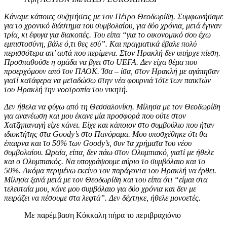
Κάναμε κάποιες συζητήσεις με τον Πέτρο Θεοδωρίδη. Συμφωνήσαμε
για το χρονικό διάστημα του συμβολαίου, για δύο χρόνια, μετά έγιναν
τρία, κι έφυγα για διακοπές. Του είπα “για το οικονομικό σου έχω
εμπιστοσύνη, βάλε ό,τι θες εσύ”. Και πραγματικά έβαλε πολύ
περισσότερα απ’ αυτά που περίμενα. Στον Ηρακλή δεν υπήρχε πίεση.
Προσπαθούσε η ομάδα να βγει στο UEFA. Δεν είχα θέμα που
προερχόμουν από τον ΠΑΟΚ. Ίσα – ίσα, στον Ηρακλή με αγάπησαν
γιατί κατάφερα να μεταδώσω στην νέα φουρνιά τότε των παικτών
του Ηρακλή την νοοτροπία του νικητή.
Δεν ήθελα να φύγω από τη Θεσσαλονίκη. Μίλησα με τον Θεοδωρίδη
για ανανέωση και μου έκανε μία προσφορά που ούτε στον
Χατζηπαναγή είχε κάνει. Είχε και κάποιον στο συμβούλιο που ήταν
ιδιοκτήτης στα Goody’s στο Πανόραμα. Μου υποσχέθηκε ότι θα
έπαιρνα και το 50% των Goody’s, συν τα χρήματα του νέου
συμβολαίου. Ωραία, είπα, δεν πάω στον Ολυμπιακό, γιατί με ήθελε
και ο Ολυμπιακός. Να υπογράψουμε αύριο το συμβόλαιο και το
50%. Aκόμα περιμένω εκείνο τον παράγοντα του Ηρακλή να έρθει.
Μίλησα ξανά μετά με τον Θεοδωρίδη και του είπα ότι “είμαι στα
τελευταία μου, κάνε μου συμβόλαιο για δύο χρόνια και δεν με
πειράζει να πέσουμε στα λεφτά”. Δεν δέχτηκε, ήθελε μονοετές.
Με παρέμβαση Κόκκαλη πήρα το περιβραχιόνιο