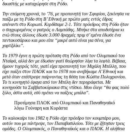
δικαστής με καταχώρησε στη Ρόδο.
Την επόμενη χρονιά, το ’76, με προπονητή τον Σφυρίου, ξεκίνησα να
παίζω με τη Ρόδο στη Β’ Εθνική με πρώτο ματς εντός έδρας
απέναντι στο Κορωπί. Κερδίσαμε 2-1. Τότε πρόεδρος στη Ρόδο ήταν
ο συγχωρεμένος ο γιατρός ο Λαμπάδης. Μπήκε στα αποδυτήρια κι
ενώ στους άλλου
ς έδωσε 3.000 δραχμές πριμ σ’ εμένα έδωσε ένα
πεντακοσάρικο και μου είπε “μικρέ αυτό είναι για σένα, για
χαρτζιλίκι”.
Το 1979 έγινε η πρώτη πρόταση στη Ρόδο από τον Ολυμπιακό του
Νταϊφά, αλλά δεν με έδωσαν γιατί θεώρησαν λίγα τα λεφτά. Βέβαια,
ήμουν τυχερός τότε, γιατί είχα προπονητή τον Μιχάλη Μπέλλη, που
είχε παίξει στον ΠΑΟΚ και το 1978 που ανεβήκαμε Α’ Εθνική και
μετά όταν επέστρεψε παίρνοντας τη θέση του Κώστα Πολυχρονίου.
Το τι κυνηγητό έφαγα από τον Μπέλη δεν περιγράφεται. Με
κυνηγούσε τα Σαββατοκύριακα στις ντίσκο. Μου έλεγε “θα φας πολύ
ξύλο, άστα αυτά, εσύ πρέπει να παίξεις μπάλα”.
Προτίμησα ΠΑΟΚ από Ολυμπιακό και Παναθηναϊκό
λόγω Γούναρη και Κυράστα
Το καλοκαίρι του 1982 η Ρόδο είχε πρόεδρο τον κουμπάρο μου,
αυτόν που με πάντρεψε, τον Παπαβασιλείου. Τότε με ζήτησαν τρεις
ομάδες. Ο Ολυμπιακός, ο Παναθηναϊκός και ο ΠΑΟΚ. Η αλήθεια