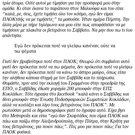
τρία άτομα. Ούτε αυτοί με τίμησαν για την προσφορά μου στην
ομάδα. Κι όταν έκανα το παράπονο στον Μαλιούφα και του είπα
“καλά, ρε, σεις, έχετε τιμήσει όλο τον κόσμο, εγώ δεν είμαι
ΠΑΟΚτσής να με τιμήσετε;” τα μασούσε. Ήταν ημέρα Πέμπτη. Την
άλλη μέρα με πήρε τηλέφωνο και μου είπε πως αποφάσισαν να με
τιμήσουν με πλακέτα οι βετεράνοι το Σάββατο. Να μην σου πω τι του
απάντησα.
Εγώ δεν πρόκειται ποτέ να γλείψω κανέναν, ούτε να
πω ψέματα
Γιατί δεν βραβεύτηκα ποτέ στον ΠΑΟΚ; Θεωρώ ότι συμβαίνει αυτό
γιατί δεν πρόκειται ποτέ να πω ψέματα, δεν πρόκειται ποτέ να γλείψω
κανέναν, δεν πρόκειται ποτέ να κάνω το άσπρο μαύρο, όπως είπα
την αλήθεια κάποια στιγμή με τον Σαββίδη και το πλήρωσα.
Θυμάστε, πριν από την εκλογή του Γραμμένου στην προεδρία της
ΕΠΟ, ο Σαββίδης έδωσε χορηγία 200 μπουφάν στην ΕΠΣ
Κυκλάδων. Τότε έγραψα στο facebook “καλά κάνει ο Σαββίδης και
δίνει μπουφάν στην Ένωση Ποδοσφαιρικών Σωματείων Κυκλάδων,
αλλά να κοιτάξει και λίγο τους βετεράνους του ΠΑΟΚ”. Με
ρωτούσαν μετά οι δημοσιογράφοι γιατί το έγραψα αυτό. Είχα βγει
στο Metropolis και είπα “εγώ σαν Σκαρτάδος που είμαι ΠΑΟΚ και
πάω και παίζω στην Αλεξανδρούπολη, στην Πάτρα, στην Κρήτη για
τους βετεράνους, για ποιον πάω;”. Πες μου για ποιον πάω; Για τον
ΠΑΟΚ φυσικά.