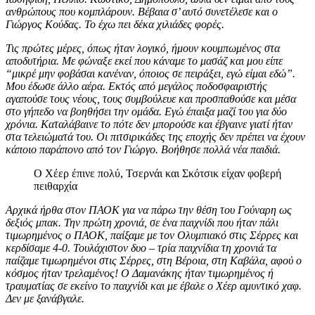
ανθρώπους που κομπλάρουν. Βέβαια σ’ αυτό συνετέλεσε και ο
Γιώργος Κούδας. Το έχω πει δέκα χιλιάδες φορές.
Τις πρώτες μέρες, όπως ήταν λογικό, ήμουν κουμπωμένος στα
αποδυτήρια. Με φώναξε εκεί που κάναμε το μασάζ και μου είπε
“μικρέ μην φοβάσαι κανέναν, όποιος σε πειράξει, εγώ είμαι εδώ”.
Μου έδωσε άλλο αέρα. Εκτός από μεγάλος ποδοσφαιριστής
αγαπούσε τους νέους, τους συμβούλευε και προσπαθούσε και μέσα
στο γήπεδο να βοηθήσει την ομάδα. Εγώ έπαιξα μαζί του για δύο
χρόνια. Καταλάβαινε το πότε δεν μπορούσε και έβγαινε γιατί ήταν
στα τελειώματά του. Οι πιτσιρικάδες της εποχής δεν πρέπει να έχουν
κάποιο παράπονο από τον Γιώργο. Βοήθησε πολλά νέα παιδιά.
Ο Χέερ έπινε πολύ, Τσερνάι και Σκότσικ είχαν φοβερή
πειθαρχία
Αρχικά ήρθα στον ΠΑΟΚ για να πάρω την θέση του Γούναρη ως
δεξιός μπακ. Την πρώτη χρονιά, σε ένα παιχνίδι που ήταν πάλι
τιμωρημένος ο ΠΑΟΚ, παίξαμε με τον Ολυμπιακό στις Σέρρες και
κερδίσαμε 4-0. Τουλάχιστον δυο – τρία παιχνίδια τη χρονιά τα
παίζαμε τιμωρημένοι στις Σέρρες, στη Βέροια, στη Καβάλα, αφού ο
κόσμος ήταν τρελαμένος! Ο Δαμανάκης ήταν τιμωρημένος ή
τραυματίας σε εκείνο το παιχνίδι και με έβαλε ο Χέερ αμυντικό χαφ.
Δεν με ξανάβγαλε.