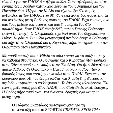
είναι ότι για τον ΠΑΟΚ δεν ήξερα πολλά. Στην τηλεόραση και στις
εφημερίδες μιλούσαν κατά κύριο λόγο για τον Ολυμπιακό και τον
Παναθηναϊκό. Ήξερα τον Κούδα και είχα παίξει δύο φορές
αντίπαλος με τον ΠΑΟΚ, ενώ στη συνέχεια άλλες δύο φορές έπαιξα
και αντίπαλος με τη Ρόδο ως παίκτης του ΠΑΟΚ. Είχα εικόνα μόνο
από τους μεταξύ μας αγώνες και από την πορεία του στο
πρωτάθλημα. Στον ΠΑΟΚ έπαιζε δεξί μπακ ο Γιάννης Γούναρης
εκείνη την εποχή. Ο Ολυμπιακός είχε δεξί μπακ τον συγχωρεμένο
Γιάννη Κυράστα. Στην ίδια μεταγραφική περίοδο έφυγε ο Γούναρης
και πήγε στον Ολυμπιακό και ο Κυράστας πήρε μεταγραφή από τον
Ολυμπιακό στον Παναθηναϊκό.
Με προβλημάτιζε αυτό. Ήθελα να πάω κάπου για να παίξω και όχι
να κάθομαι στο πάγκο. Ο Γούναρης και ο Κυράστας ήταν βασικοί
στην Εθνική ομάδα και έπαιζαν στην ίδια θέση. Θα ήταν δύσκολο να
παίξω βασικός σε Ολυμπιακό ή Παναθηναϊκό κι αυτός ήταν ο
βασικός λόγος που προτίμησα να πάω στον ΠΑΟΚ. Είχα πει στον
κουμπάρο μου, ότι “αν δεν με δώσεις και σ’ αυτή τη μεταγραφική
περίοδο, σταματάω το ποδόσφαιρο”. Το έθεσα ως τελεσίγραφο. Έτσι
έγινε η μεταγραφή μου στον ΠΑΟΚ, που στοίχισε 10 εκατ. δραχμές.
Η Ρόδος πήρε εννιά εκατ. και ένα εκατ. δραχμές εγώ ως πριμ
μεταγραφής.
Ο Γιώργος Σκαρτάδος φωτογραφίζεται για τη
συνέντευξή του στο SPORT24
CREDITS: SPORT24 /