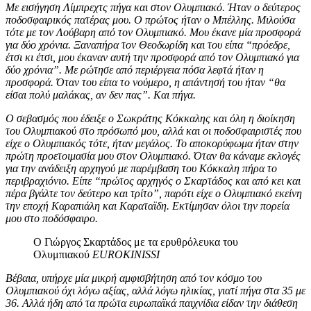
Με εισήγηση Λίμπρεχτς πήγα και στον Ολυμπιακό. Ήταν ο δεύτερος
ποδοσφαιρικός πατέρας μου. Ο πρώτος ήταν ο Μπέλλης. Μιλούσα
τότε με τον Λούβαρη από τον Ολυμπιακό. Μου έκανε μία προσφορά
για δύο χρόνια. Ξαναπήρα τον Θεοδωρίδη και του είπα “πρόεδρε,
έτσι κι έτσι, μου έκαναν αυτή την προσφορά από τον Ολυμπιακό για
δύο χρόνια”. Με ρώτησε από περιέργεια πόσα λεφτά ήταν η
προσφορά. Όταν του είπα το νούμερο, η απάντησή του ήταν “θα
είσαι πολύ μαλάκας, αν δεν πας”. Και πήγα.
Ο σεβασμός που έδειξε ο Σωκράτης Κόκκαλης και όλη η διοίκηση
του Ολυμπιακού στο πρόσωπό μου, αλλά και οι ποδοσφαιριστές που
είχε ο Ολυμπιακός τότε, ήταν μεγάλος. Το αποκορύφωμα ήταν στην
πρώτη προετοιμασία μου στον Ολυμπιακό. Όταν θα κάναμε εκλογές
για την ανάδειξη αρχηγού με παρέμβαση του Κόκκαλη πήρα το
περιβραχιόνιο. Είπε “πρώτος αρχηγός ο Σκαρτάδος και από κει και
πέρα βγάλτε τον δεύτερο και τρίτο”, παρότι είχε ο Ολυμπιακό εκείνη
την εποχή Καραπιάλη και Καραταϊδη. Εκτίμησαν όλοι την πορεία
μου στο ποδόσφαιρο.
Ο Γιώργος Σκαρτάδος με τα ερυθρόλευκα του
Ολυμπιακού
EUROKINISSI
Βέβαια, υπήρχε μία μικρή αμφισβήτηση από τον κόσμο του
Ολυμπιακού όχι λόγω αξίας, αλλά λόγω ηλικίας, γιατί πήγα στα 35 με
36. Αλλά ήδη από τα πρώτα ευρωπαϊκά παιχνίδια είδαν την διάθεση