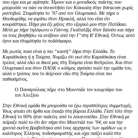
που είχα και με αγάπησε. Ήμουν και ο μοναδικός παίκτης που
μπορούσε να πάει να συναντήσει τον Κόκκαλη στην Intracom χωρίς
ραντεβού. Σταμάτησα το ’97 από τον Ολυμπιακό. Με πήρε ο
Θεοδωρίδης να γυρίσω στον Ηρακλή, αλλά του είπα ότι
κουράστηκα. Πήγα για έξι μήνες στο εξοχικό μου στην Ποτίδαια.
Μετά με πήρε τηλέφωνο ο Γιάννης Γκαϊτατζής στον Ιάλυσο και πήγα
να τους βοηθήσω να ανέβουν από την Γ’ στη Β’ Εθνική. Όντως αυτό
έγινε και σταμάτησα το ποδόσφαιρο.
Με ρωτάς ποια είναι η πιο “καυτή” έδρα στην Ελλάδα. Το
Καραϊσκάκη ή η Τούμπα. Νομίζω ότι εκεί στο Καραϊσκάκη είναι
τρελοί, αλλά εδώ οι δικοί μας στη Τούμπα είναι θεότρελοι. Και στον
Ολυμπιακό και στον ΠΑΟΚ ο κόσμος αγαπάει πολύ την ομάδα του,
αλλά ο τρόπος που το δείχνουν εδώ στη Τούμπα είναι πιο
παθιασμένος.
Ο Παναγούλιας πήρε στο Μουντιάλ τον κουμπάρο του
τον Αλεξίου
Στην Εθνική ομάδα θα μπορούσα να έχω περισσότερες συμμετοχές.
Ίσως φταίει ότι ήρθα και έπαιξα στη βόρεια Ελλάδα. Γιατί τότε στην
Εθνική το 90% ήταν παίκτες από το λεκανοπέδιο. Στην Εθνική με
πείραξε πολύ το ότι δεν πήγα στο Μουντιάλ του ’94, αν και την
χρονιά εκείνη βραβεύτηκα από τους αρχηγούς των ομάδων ως ο
καλύτερος Έλληνας ποδοσφαιριστής και είχα παίξει καλά στα