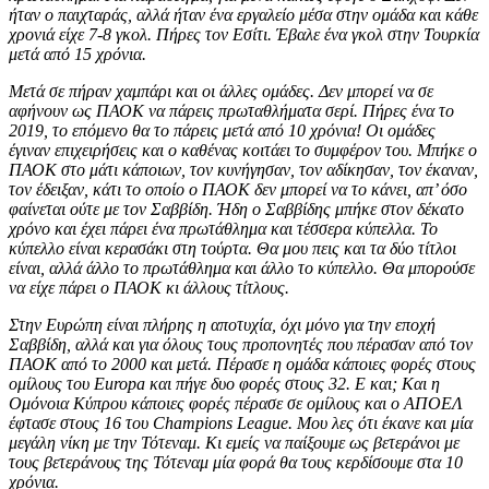
ήταν ο παιχταράς, αλλά ήταν ένα εργαλείο μέσα στην ομάδα και κάθε
χρονιά είχε 7-8 γκολ. Πήρες τον Εσίτι. Έβαλε ένα γκολ στην Τουρκία
μετά από 15 χρόνια.
Μετά σε πήραν χαμπάρι και οι άλλες ομάδες. Δεν μπορεί να σε
αφήνουν ως ΠΑΟΚ να πάρεις πρωταθλήματα σερί. Πήρες ένα το
2019, το επόμενο θα το πάρεις μετά από 10 χρόνια! Οι ομάδες
έγιναν επιχειρήσεις και ο καθένας κοιτάει το συμφέρον του. Μπήκε ο
ΠΑΟΚ στο μάτι κάποιων, τον κυνήγησαν, τον αδίκησαν, τον έκαναν,
τον έδειξαν, κάτι το οποίο ο ΠΑΟΚ δεν μπορεί να το κάνει, απ’ όσο
φαίνεται ούτε με τον Σαββίδη. Ήδη ο Σαββίδης μπήκε στον δέκατο
χρόνο και έχει πάρει ένα πρωτάθλημα και τέσσερα κύπελλα. Το
κύπελλο είναι κερασάκι στη τούρτα. Θα μου πεις και τα δύο τίτλοι
είναι, αλλά άλλο το πρωτάθλημα και άλλο το κύπελλο. Θα μπορούσε
να είχε πάρει ο ΠΑΟΚ κι άλλους τίτλους.
Στην Ευρώπη είναι πλήρης η αποτυχία, όχι μόνο για την εποχή
Σαββίδη, αλλά και για όλους τους προπονητές που πέρασαν από τον
ΠΑΟΚ από το 2000 και μετά. Πέρασε η ομάδα κάποιες φορές στους
ομίλους του Europa και πήγε δυο φορές στους 32. Ε και; Και η
Ομόνοια Κύπρου κάποιες φορές πέρασε σε ομίλους και ο ΑΠΟΕΛ
έφτασε στους 16 του Champions League. Μου λες ότι έκανε και μία
μεγάλη νίκη με την Τότεναμ. Κι εμείς να παίξουμε ως βετεράνοι με
τους βετεράνους της Τότεναμ μία φορά θα τους κερδίσουμε στα 10
χρόνια.