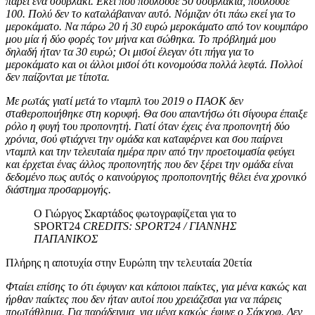
πάρει ένα σουβλάκι. Εκεί που πουλούσε 50 σουβλάκια, πουλούσε
100. Πολύ δεν το καταλάβαιναν αυτό. Νόμιζαν ότι πάω εκεί για το
μεροκάματο. Να πάρω 20 ή 30 ευρώ μεροκάματο από τον κουμπάρο
μου μία ή δύο φορές τον μήνα και σώθηκα. Το πρόβλημά μου
δηλαδή ήταν τα 30 ευρώ; Οι μισοί έλεγαν ότι πήγα για το
μεροκάματο και οι άλλοι μισοί ότι κονομούσα πολλά λεφτά. Πολλοί
δεν παίζονται με τίποτα.
Με ρωτάς γιατί μετά το νταμπλ του 2019 ο ΠΑΟΚ δεν
σταθεροποιήθηκε στη κορυφή. Θα σου απαντήσω ότι σίγουρα έπαιξε
ρόλο η φυγή του προπονητή. Γιατί όταν έχεις ένα προπονητή δύο
χρόνια, σού φτιάχνει την ομάδα και καταφέρνει και σου παίρνει
νταμπλ και την τελευταία ημέρα πριν από την προετοιμασία φεύγει
και έρχεται ένας άλλος προπονητής που δεν ξέρει την ομάδα είναι
δεδομένο πως αυτός ο καινούργιος προποπονητής θέλει ένα χρονικό
διάστημα προσαρμογής.
Ο Γιώργος Σκαρτάδος φωτογραφίζεται για το
SPORT24
CREDITS: SPORT24 / ΓΙΑΝΝΗΣ
ΠΑΠΑΝΙΚΟΣ
Πλήρης η αποτυχία στην Ευρώπη την τελευταία 20ετία
Φταίει επίσης το ότι έφυγαν και κάποιοι παίκτες, για μένα κακώς και
ήρθαν παίκτες που δεν ήταν αυτοί που χρειάζεσαι για να πάρεις
πρωτάθλημα. Για παράδειγμα, για μένα κακώς έφυγε ο Σάκχοφ. Δεν