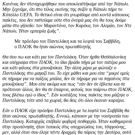
Κανένας δεν στεναχωρήθηκε που αποκλειστήκαμε από την Νάπολι.
Μην ξεχνάμε, ότι στο τέλος εκείνης της σεζόν η Νάπολι πήρε το
Κύπελλο UEFA. Το θετικό είναι ότι γνωρίσαμε από κοντά κάποιους
παίκτες, που δεν πιστεύαμε ούτε στα όνειρά μας ότι θα τους δούμε
μέσα στο γήπεδο: τον Μαραντόνα, τον Καρέκα, τον Αλεμάο, τον Ντε
Νάπολι. Ήταν εμπειρία ζωής”.
Με πρόεδρο τον Παντελάκη και τα λεφτά του Σαββίδη,
ο ΠΑΟΚ θα ήταν αιώνιος πρωταθλητής
Θα σου πω και κάτι για τον Παντελάκη. Όταν ήρθα Θεσσαλονίκη
και υπέγραψα στον ΠΑΟΚ, το ίδιο βράδυ πήγα με τον πατέρα μου
και κάτι φίλους στα μπουζούκια. Την άλλη μέρα με φώναξε ο
Παντελάκης στο μαγαζί του. Το είχε μάθει και μου είπε “μικρέ εμείς
σε πήραμε για να παίξεις μπάλα, δεν σε πήραμε για να πηγαίνεις στα
μπουζούκια”. Μου είπε ακόμα και πως “εάν δεν σε έβλεπα και σε
πρότειναν άλλοι, δεν θα σε έπαιρνα, αυτούς που παίρνω στον ΠΑΟΚ,
τους βλέπω εγώ ο ίδιος”. Εάν κοιτάξεις τους παίκτες που μάζεψε ο
Παντελάκης τότε από τα χωριά, θα δεις ότι όλοι έκαναν καριέρα.
Εάν ο ΠΑΟΚ είχε πρόεδρο Παντελάκη με τα λεφτά του Σαββίδη θα
ήταν αιώνιος πρωταθλητής. Εννοώ, κάποιον με την νοοτροπία του
Παντελάκη. Καταρχάς επέβαλε φοβερή πειθαρχία. Ήταν καθημερινά
στην προπόνηση, ήταν τυπικός στις υποχρεώσεις του, τσιγγούνης,
μεν, αλλά όταν σου έλεγε πέντε δραχμές θα πάρεις την Δευτέρα, αυτό