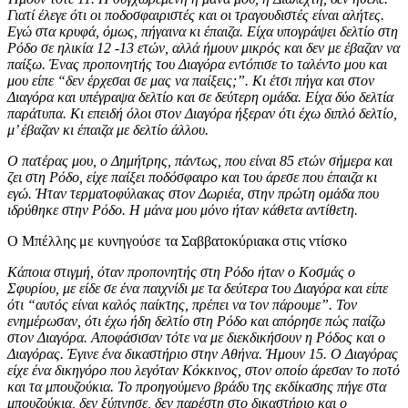
Γιατί έλεγε ότι οι ποδοσφαιριστές και οι τραγουδιστές είναι αλήτες.
Εγώ στα κρυφά, όμως, πήγαινα κι έπαιζα. Είχα υπογράψει δελτίο στη
Ρόδο σε ηλικία 12 -13 ετών, αλλά ήμουν μικρός και δεν με έβαζαν να
παίξω. Ένας προπονητής του Διαγόρα εντόπισε το ταλέντο μου και
μου είπε “δεν έρχεσαι σε μας να παίξεις;”. Κι έτσι πήγα και στον
Διαγόρα και υπέγραψα δελτίο και σε δεύτερη ομάδα. Είχα δύο δελτία
παράτυπα. Κι επειδή όλοι στον Διαγόρα ήξεραν ότι έχω διπλό δελτίο,
μ’ έβαζαν κι έπαιζα με δελτίο άλλου.
Ο πατέρας μου, ο Δημήτρης, πάντως, που είναι 85 ετών σήμερα και
ζει στη Ρόδο, είχε παίξει ποδόσφαιρο και του άρεσε που έπαιζα κι
εγώ. Ήταν τερματοφύλακας στον Δωριέα, στην πρώτη ομάδα που
ιδρύθηκε στην Ρόδο. Η μάνα μου μόνο ήταν κάθετα αντίθετη.
Ο Μπέλλης με κυνηγούσε τα Σαββατοκύριακα στις ντίσκο
Κάποια στιγμή, όταν προπονητής στη Ρόδο ήταν ο Κοσμάς ο
Σφυρίου, με είδε σε ένα παιχνίδι με τα δεύτερα του Διαγόρα και είπε
ότι “αυτός είναι καλός παίκτης, πρέπει να τον πάρουμε”. Τον
ενημέρωσαν, ότι έχω ήδη δελτίο στη Ρόδο και απόρησε πώς παίζω
στον Διαγόρα. Αποφάσισαν τότε να με διεκδικήσουν η Ρόδος και ο
Διαγόρας. Έγινε ένα δικαστήριο στην Αθήνα. Ήμουν 15. Ο Διαγόρας
είχε ένα δικηγόρο που λεγόταν Κόκκινος, στον οποίο άρεσαν το ποτό
και τα μπουζούκια. Το προηγούμενο βράδυ της εκδίκασης πήγε στα
μπουζούκια, δεν ξύπνησε, δεν παρέστη στο δικαστήριο και ο