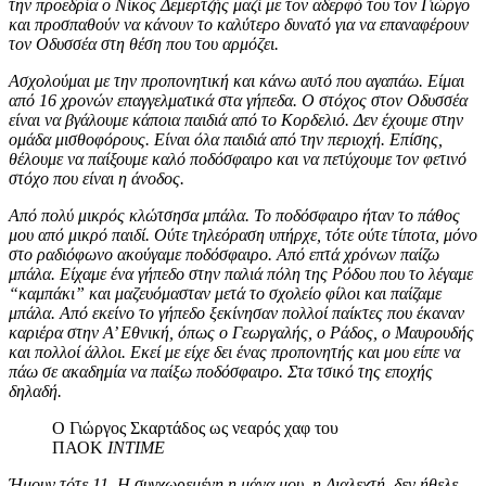
την προεδρία ο Νίκος Δεμερτζής μαζί με τον αδερφό του τον Γιώργο
και προσπαθούν να κάνουν το καλύτερο δυνατό για να επαναφέρουν
τον Οδυσσέα στη θέση που του αρμόζει.
Ασχολούμαι με την προπονητική και κάνω αυτό που αγαπάω. Είμαι
από 16 χρονών επαγγελματικά στα γήπεδα. Ο στόχος στον Οδυσσέα
είναι να βγάλουμε κάποια παιδιά από το Κορδελιό. Δεν έχουμε στην
ομάδα μισθοφόρους. Είναι όλα παιδιά από την περιοχή. Επίσης,
θέλουμε να παίξουμε καλό ποδόσφαιρο και να πετύχουμε τον φετινό
στόχο που είναι η άνοδος.
Από πολύ μικρός κλώτσησα μπάλα. Το ποδόσφαιρο ήταν το πάθος
μου από μικρό παιδί. Ούτε τηλεόραση υπήρχε, τότε ούτε τίποτα, μόνο
στο ραδιόφωνο ακούγαμε ποδόσφαιρο. Από επτά χρόνων παίζω
μπάλα. Είχαμε ένα γήπεδο στην παλιά πόλη της Ρόδου που το λέγαμε
“καμπάκι” και μαζευόμασταν μετά το σχολείο φίλοι και παίζαμε
μπάλα. Από εκείνο το γήπεδο ξεκίνησαν πολλοί παίκτες που έκαναν
καριέρα στην Α’ Εθνική, όπως ο Γεωργαλής, ο Ράδος, ο Μαυρουδής
και πολλοί άλλοι. Εκεί με είχε δει ένας προπονητής και μου είπε να
πάω σε ακαδημία να παίξω ποδόσφαιρο. Στα τσικό της εποχής
δηλαδή.
Ο Γιώργος Σκαρτάδος ως νεαρός χαφ του
ΠΑΟΚ
ΙΝΤΙΜΕ
Ήμουν τότε 11. Η συγχωρεμένη η μάνα μου, η Διαλεχτή, δεν ήθελε.