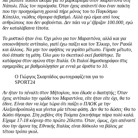
Με ρωτάνε πολλοί ακόμα για το μαρκάρισμα στον Μαραντόνα στη
Νάπολι. Πώς τον περιόρισα. Όταν έχεις απάνεντί σου έναν παίκτη
που την προηγούμενη χρονιά πήρε μόνος του το Παγκόσμιο
Κύπελλο, νιώθεις σίγουρα σεβασμό. Αλλά εγώ είμαι από τους
ανθρώπους που δεν φοβούνται. Δεν πάει να μ’ έβριζαν 100.000, εγώ
δεν καταλάβαινα τίποτα.
Το μυστικό ήταν ένα. Όχι μόνο για τον Μαραντόνα, αλλά και για
οποιονδήποτε αντίπαλο, γιατί έχω παίξει και τον Έλκιερ, τον Ραούλ
και άλλους. Να μην τον αφήσεις να γυρίσει μέτωπο. Γύρισε μέτωτο,
σού έσπασε τη μέση. Όλο μου το σκεπτικό εκεί βασίστηκε. Τα
κατάφερα στον αγώνα στην Ιταλία. Οι Ιταλοί δημοσιογράφοι στις
εφημερίδες με βαθμολόγησαν με εννιά με άριστα το 10.
Ο Γιώργος Σκαρτάδος φωτογραφίζεται για το
SPORT24
Αν ήταν το πέναλτι στον Μήτογλου, που έδωσε ο διαιτητής; Όταν
έχεις αντίπαλο την ομάδα του Μαραντόνα, είτε ήταν είτε όχι, θα το
έδινε. Είναι σαν να λέμε τώρα ότι παίζει ο ΠΑΟΚ με την
Αλεξανδρούπολη και γίνεται μία τέτοια φάση. Δεν θα το δώσει; Θα το
δώσει σίγουρα. Στη ρεβάνς στη Τούμπα ξεκινήσαμε πάρα πολύ καλά.
Είχαμε 17-18 κόρνερ στο πρώτο 20λεπτο. Όταν, όμως, έχει απέναντί
σου την άμυνα της Εθνικής Ιταλίας είναι δύσκολο να βάλεις με
τέτοιο τρόπο γκολ.