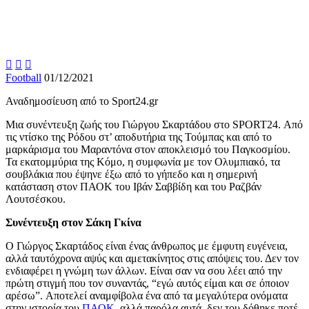



Football
01/12/2021
Αναδημοσίευση από το Sport24.gr
Μια συνέντευξη ζωής του Γιώργου Σκαρτάδου στο SPORT24. Από
τις ντίσκο της Ρόδου στ’ αποδυτήρια της Τούμπας και από το
μαρκάρισμα του Μαραντόνα στον αποκλεισμό του Παγκοσμίου.
Τα εκατομμύρια της Κόμο, η συμφωνία με τον Ολυμπιακό, τα
σουβλάκια που έψηνε έξω από το γήπεδο και η σημερινή
κατάσταση στον ΠΑΟΚ του Ιβάν Σαββίδη και του Ραζβάν
Λουτσέσκου.
Συνέντευξη στον Σάκη Γκίνα
Ο Γιώργος Σκαρτάδος είναι ένας άνθρωπος με έμφυτη ευγένεια,
αλλά ταυτόχρονα αψύς και αμετακίνητος στις απόψεις του. Δεν τον
ενδιαφέρει η γνώμη των άλλων. Είναι σαν να σου λέει από την
πρώτη στιγμή που τον συναντάς, “εγώ αυτός είμαι και σε όποιον
αρέσω”. Αποτελεί αναμφίβολα ένα από τα μεγαλύτερα ονόματα
στην ιστορία του
ΠΑΟΚ
, αλλά παρόλα αυτά, δεν του δόθηκε ποτέ