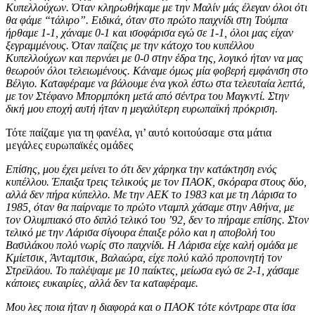
Κυπελλούχων. Όταν κληρωθήκαμε με την Μαλίν μάς έλεγαν όλοι ότι
θα φάμε “τάλιρο”. Ειδικά, όταν στο πρώτο παιχνίδι στη Τούμπα
ήρθαμε 1-1, χάναμε 0-1 και ισοφάρισα εγώ σε 1-1, όλοι μας είχαν
ξεγραμμένους. Όταν παίζεις με την κάτοχο του κυπέλλου
Κυπελλούχων και περνάει με 0-0 στην έδρα της, λογικό ήταν να μας
θεωρούν όλοι τελειωμένους. Κάναμε όμως μία φοβερή εμφάνιση στο
Βέλγιο. Καταφέραμε να βάλουμε ένα γκολ έστω στα τελευταία λεπτά,
με τον Στέφανο Μπορμπόκη μετά από σέντρα του Μαγκντί. Στην
δική μου εποχή αυτή ήταν η μεγαλύτερη ευρωπαϊκή πρόκριση.
Τότε παίζαμε για τη φανέλα, γι’ αυτό κοιτούσαμε στα μάτια
μεγάλες ευρωπαϊκές ομάδες
Επίσης, μου έχει μείνει το ότι δεν χάρηκα την κατάκτηση ενός
κυπέλλου. Έπαιξα τρεις τελικούς με τον ΠΑΟΚ, σκόραρα στους δύο,
αλλά δεν πήρα κύπελλο. Με την ΑΕΚ το 1983 και με τη Λάρισα το
1985, όταν θα παίρναμε το πρώτο νταμπλ χάσαμε στην Αθήνα, με
τον Ολυμπιακό στο διπλό τελικό του ’92, δεν το πήραμε επίσης. Στον
τελικό με την Λάρισα σίγουρα έπαιξε ρόλο και η αποβολή του
Βασιλάκου πολύ νωρίς στο παιχνίδι. Η Λάρισα είχε καλή ομάδα με
Κμίετσικ, Άνταμτσικ, Βαλαώρα, είχε πολύ καλό προπονητή τον
Στρεϊλάου. Το παλέψαμε με 10 παίκτες, μείωσα εγώ σε 2-1, χάσαμε
κάποιες ευκαιρίες, αλλά δεν τα καταφέραμε.
Μου λες ποια ήταν η διαφορά και ο ΠΑΟΚ τότε κόντραρε στα ίσα