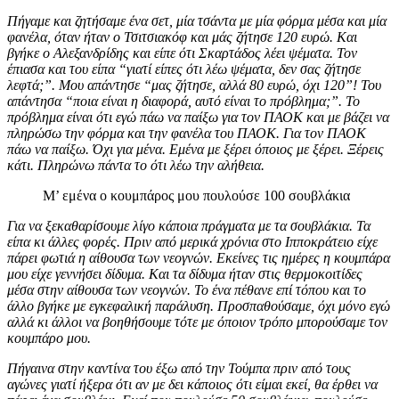
Πήγαμε και ζητήσαμε ένα σετ, μία τσάντα με μία φόρμα μέσα και μία
φανέλα, όταν ήταν ο Τσιτσιακόφ και μάς ζήτησε 120 ευρώ. Και
βγήκε ο Αλεξανδρίδης και είπε ότι Σκαρτάδος λέει ψέματα. Τον
έπιασα και του είπα “γιατί είπες ότι λέω ψέματα, δεν σας ζήτησε
λεφτά;”. Μου απάντησε “μας ζήτησε, αλλά 80 ευρώ, όχι 120”! Του
απάντησα “ποια είναι η διαφορά, αυτό είναι το πρόβλημα;”. To
πρόβλημα είναι ότι εγώ πάω να παίξω για τον ΠΑΟΚ και με βάζει να
πληρώσω την φόρμα και την φανέλα του ΠΑΟΚ. Για τον ΠΑΟΚ
πάω να παίξω. Όχι για μένα. Εμένα με ξέρει όποιος με ξέρει. Ξέρεις
κάτι. Πληρώνω πάντα το ότι λέω την αλήθεια.
Μ’ εμένα ο κουμπάρος μου πουλούσε 100 σουβλάκια
Για να ξεκαθαρίσουμε λίγο κάποια πράγματα με τα σουβλάκια. Τα
είπα κι άλλες φορές. Πριν από μερικά χρόνια στο Ιπποκράτειο είχε
πάρει φωτιά η αίθουσα των νεογνών. Εκείνες τις ημέρες η κουμπάρα
μου είχε γεννήσει δίδυμα. Και τα δίδυμα ήταν στις θερμοκοιτίδες
μέσα στην αίθουσα των νεογνών. Το ένα πέθανε επί τόπου και το
άλλο βγήκε με εγκεφαλική παράλυση. Προσπαθούσαμε, όχι μόνο εγώ
αλλά κι άλλοι να βοηθήσουμε τότε με όποιον τρόπο μπορούσαμε τον
κουμπάρο μου.
Πήγαινα στην καντίνα του έξω από την Τούμπα πριν από τους
αγώνες γιατί ήξερα ότι αν με δει κάποιος ότι είμαι εκεί, θα έρθει να