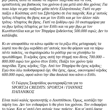
εμπιστευτείς για βασικούς του χρόνου ή για μετά από δύο χρόνια; Για
ποιο λόγο να μην παίξουν μέσα πέντε Ελληνόπουλα; Γιατί να μην
παίξει ο Κούτσιας αντί του Σβιντέρσκι σε ένα παιχνίδι; Και μ’ αυτούς
τρίτος-τέταρτος θα βγεις και με τον Εσίτι και με τον άλλον πάλι
τρίτος- τέταρτος θα βγεις. Γιατί να ξοδέψω εγώ 10 εκατομμύρια για
να βγω τρίτος-τέταρτος με τον Εσίτι και να μην βγω με τον
Κωνσταντέλια και με τον Τσιγγάρα ξοδεύοντας 500.000 ευρώ; Δεν το
κατάλαβα.
Κι αν αποφασίσω να κάνω ομάδα να τα ρίξω στις μεταγραφές τα
λεφτά που θα έχω κερδίσει απ’ αυτούς που θα φύγουν και να πάρω
πέντε παίκτες, να συμπληρώσω το ρόστερ για να χτυπήσω το
πρωτάθλημα. Τι κέρδος έχεις αυτή την στιγμή που δίνεις 700.000 –
800.000 ευρώ τον χρόνο στον Εσίτι; Παίζει τον χρόνο τρία
παιχνίδια. Έχεις κέρδος; Όχι. Από τον Τσιγγάρα θα έχεις κέρδος;
Εγώ σου λέω ποδοσφαιρικά όχι. Θα έχεις, όμως, οικονομικό κέρδος
600.000 ευρώ, αφού κάνει την ίδια δουλειά που κάνει ο Εσίτι.
Ο Γιώργος Σκαρτάδος φωτογραφίζεται για το
SPORT24
CREDITS: SPORT24 / ΓΙΑΝΝΗΣ
ΠΑΠΑΝΙΚΟΣ
Είναι πολύ καλός προπονητής ο Λουτσέσκου. Όμως, κοιτάζει την
πάρτη του. Δεν τον ενδιαφέρει τι θα γίνει του χρόνου. Τον ενδιαφέρει
το τώρα. Και γι’ αυτό έχει αυτούς τους παίκτες. Και γι’ αυτό έφερε