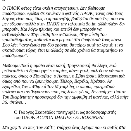
Ο ΠΑΟΚ φέτος είναι σκέτη απογοήτευση. Δεν βλέπουμε
ποδόσφαιρο. Αρέσει σε κανέναν ο φετινός ΠΑΟΚ; Ένας από τους
λόγους είναι πως ίσως ο προπονητής βασίζεται σε παίκτες, που ναι
μεν έδωσαν πολλά στον ΠΑΟΚ την τελευταία 5ετία, αλλά πλέον δεν
μπορούν. Και λόγω ηλικίας και επειδή δεν μπορούν να
ανταπεξέλθουν στην πίεση του αντιπάλου, στην πίεση του
πρωταθλήματος, κάθονται και μερικοί στα συμβόλαιά τους πάνω.
Σου λέει “ανανέωσα για δύο χρόνια, θα πάρω αυτά τα λεφτά, τι να
σκοτώνομαι τώρα, έτσι κι αλλιώς σε δύο χρόνια θα σταματήσω το
ποδόσφαιρο”.
Μεσοαμυντικά η ομάδα είναι κακή, τραγελαφική θα έλεγα, ενώ
μεσοεπιθετικά δημιουργεί ευκαιρίες, κάνει γκολ, παλεύουν κάποιοι
παίκτες, όπως ο Ζίφκοβιτς, ο Άκπομ, ο Σβιντέρσκι. Μεσοαμυντικά
όμως από που να ξεκινήσουμε. Τέιλορ, Βαρέλα, Κρέσπο. Αν
εξαιρέσεις τον πιτσιρικά τον Μιχαηλίδη, ο οποίος πραγματικά
παλεύει και τον Ίνγκανσον που μας λείπει φέτος, δεν υπάρχει τίποτα.
Του Βιειρίνια την προσαφορά δεν την αμφισβητεί κανένας, αλλά πήγε
36. Φτάνει…
Ο Γιώργος Σκαρτάδος πανηγυρίζει ως ποδοσφαιριστής
του ΠΑΟΚ
ACTION IMAGES / EUROKINISSI
Στα χαφ τι να πω; Τον Εσίτι; Υπάρχει ένας Σβαμπ που κι αυτός στα