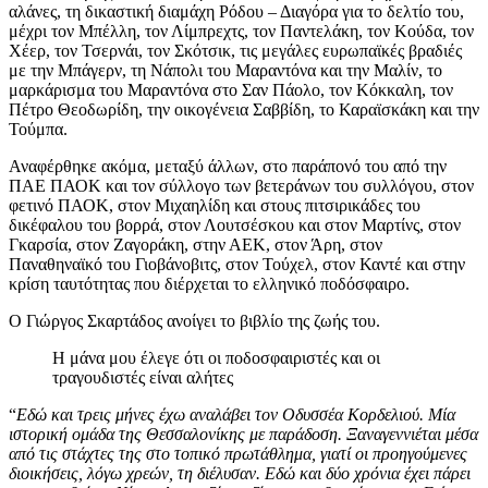
αλάνες, τη δικαστική διαμάχη Ρόδου – Διαγόρα για το δελτίο του,
μέχρι τον Μπέλλη, τον Λίμπρεχτς, τον Παντελάκη, τον Κούδα, τον
Χέερ, τον Τσερνάι, τον Σκότσικ, τις μεγάλες ευρωπαϊκές βραδιές
με την Μπάγερν, τη Νάπολι του Μαραντόνα και την Μαλίν, το
μαρκάρισμα του Μαραντόνα στο Σαν Πάολο, τον Κόκκαλη, τον
Πέτρο Θεοδωρίδη, την οικογένεια Σαββίδη, το Καραϊσκάκη και την
Τούμπα.
Αναφέρθηκε ακόμα, μεταξύ άλλων, στο παράπονό του από την
ΠΑΕ ΠΑΟΚ και τον σύλλογο των βετεράνων του συλλόγου, στον
φετινό ΠΑΟΚ, στον Μιχαηλίδη και στους πιτσιρικάδες του
δικέφαλου του βορρά, στον Λουτσέσκου και στον Μαρτίνς, στον
Γκαρσία, στον Ζαγοράκη, στην ΑΕΚ, στον Άρη, στον
Παναθηναϊκό του Γιοβάνοβιτς, στον Τούχελ, στον Καντέ και στην
κρίση ταυτότητας που διέρχεται το ελληνικό ποδόσφαιρο.
Ο Γιώργος Σκαρτάδος ανοίγει το βιβλίο της ζωής του.
Η μάνα μου έλεγε ότι οι ποδοσφαιριστές και οι
τραγουδιστές είναι αλήτες
“
Εδώ και τρεις μήνες έχω αναλάβει τον Οδυσσέα Κορδελιού. Μία
ιστορική ομάδα της Θεσσαλονίκης με παράδοση. Ξαναγεννιέται μέσα
από τις στάχτες της στο τοπικό πρωτάθλημα, γιατί οι προηγούμενες
διοικήσεις, λόγω χρεών, τη διέλυσαν. Εδώ και δύο χρόνια έχει πάρει