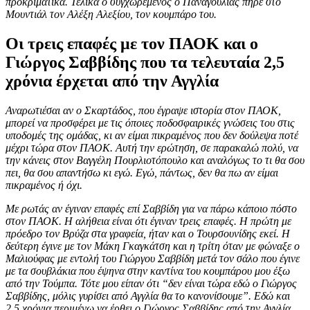
προκριματικά. Τελικά ο συγχωρεμένος ο Παναγούλιας πήρε στο
Μουντιάλ τον Αλέξη Αλεξίου, τον κουμπάρο του.
Οι τρεις επαφές με τον ΠΑΟΚ και ο
Γιώργος Σαββίδης που τα τελευταία 2,5
χρόνια έρχεται από την Αγγλία
Αναρωτιέσαι αν ο Σκαρτάδος, που έγραψε ιστορία στον ΠΑΟΚ,
μπορεί να προσφέρει με τις όποιες ποδοσφαιρικές γνώσεις του στις
υποδομές της ομάδας, κι αν είμαι πικραμένος που δεν δούλεψα ποτέ
μέχρι τώρα στον ΠΑΟΚ. Αυτή την ερώτηση, σε παρακαλώ πολύ, να
την κάνεις στον Βαγγέλη Πουρλιοτόπουλο και αναλόγως το τι θα σου
πει, θα σου απαντήσω κι εγώ. Εγώ, πάντως, δεν θα πω αν είμαι
πικραμένος ή όχι.
Με ρωτάς αν έγιναν επαφές επί Σαββίδη για να πάρω κάποιο πόστο
στον ΠΑΟΚ. Η αλήθεια είναι ότι έγιναν τρεις επαφές. Η πρώτη με
πρόεδρο τον Βρύζα στα γραφεία, ήταν και ο Τουρσουνίδης εκεί. Η
δεύτερη έγινε με τον Μάκη Γκαγκάτση και η τρίτη όταν με φώναξε ο
Μαλιούφας με εντολή του Γιώργου Σαββίδη μετά τον σάλο που έγινε
με τα σουβλάκια που έψηνα στην καντίνα του κουμπάρου μου έξω
από την Τούμπα. Τότε μου είπαν ότι “δεν είναι τώρα εδώ ο Γιώργος
Σαββίδης, μόλις γυρίσει από Αγγλία θα το κανονίσουμε”. Εδώ και
2,5 χρόνια περιμένω να έρθει ο Γιώργος Σαββίδης από την Αγγλία.