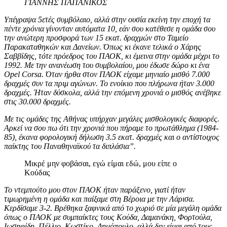
ΓΙΑΝΝΗΣ ΠΑΠΑΝΙΚΟΣ
Υπέγραψα 5ετές συμβόλαιο, αλλά στην ουσία εκείνη την εποχή τα
πέντε χρόνια γίνονταν αυτόματα 10, εάν σου κατέθεσε η ομάδα σου
την ανώτερη προσφορά των 15 εκατ. δραχμών στο Ταμείο
Παρακαταθηκών και Δανείων. Όπως κι έκανε τελικά ο Χάρης
Σαββίδης, τότε πρόεδρος του ΠΑΟΚ, κι έμεινα στην ομάδα μέχρι το
1992. Με την ανανέωση του συμβολαίου, μου έδωσε δώρο κι ένα
Opel Corsa. Όταν ήρθα στον ΠΑΟΚ είχαμε μηνιαίο μισθό 7.000
δραχμές συν τα πριμ αγώνων. Το ενοίκιο που πλήρωνα ήταν 3.000
δραχμές. Ήταν δύσκολα, αλλά την επόμενη χρονιά ο μισθός ανέβηκε
στις 30.000 δραχμές.
Με τις ομάδες της Αθήνας υπήρχαν μεγάλες μισθολογικές διαφορές.
Αρκεί να σου πω ότι την χρονιά που πήραμε το πρωτάθλημα (1984-
85), έκανα φορολογική δήλωση 3.5 εκατ. δραχμές και ο αντίστοιχος
παίκτης του Παναθηναϊκού τα διπλάσια”.
Μικρέ μην φοβάσαι, εγώ είμαι εδώ, μου είπε ο
Κούδας
Το ντεμπούτο μου στον ΠΑΟΚ ήταν παράξενο, γιατί ήταν
τιμωρημένη η ομάδα και παίξαμε στη Βέροια με την Λάρισα.
Κερδίσαμε 3-2. Βρέθηκα ξαφνικά από το χωριό σε μία μεγάλη ομάδα
όπως ο ΠΑΟΚ με συμπαίκτες τους Κούδα, Δαμανάκη, Φορτούλα,
Ιωσηφίδη, Πέλλιο. Κωστίκο, Δημόπουλο, αλλά δεν είμαι από τους