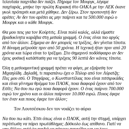
τελευταία παιχνίδια δεν παίζει. Πήραμε τον Μουργκ, λέγαμε
παιχταράς, μπήκε την πρώτη Κυριακή στο ΟΑΚΑ με την ΑΕΚ έκανε
γκολ πρόπερσι και μετά χάθηκε. Δεν ξέρω. Στον προπονητή δεν
αρέσει; Αν δεν του αρέσει ας μην παίρνει και τα 500.000 ευρώ ο
Μουργκ και ο κάθε Μουργκ.
Θα μου πεις για τον Κούρτιτς. Είναι πολύ καλός, αλλά είμαστε
βραδυκίνητα καράβια στη μεσαία γραμμή. Ο ένας είναι πιο αργός
από τον άλλον. Σήμερα αν δεν μπορείς να τρέξεις, δεν γίνεται τίποτα.
Η δύναμη μετρούσε πριν από 50 χρόνια. Η τεχνική ήταν πριν από 20
χρόνια και τώρα είναι το τρέξιμο. Στο σημερινό ποδόσφαιρο αν δεν
έχεις φυσική κατάσταση για να τρέχεις 90 λεπτά δεν κάνεις τίποτα.
Όλη η μεσοαμυντική γραμμή πρέπει να φύγει, με εξαίρεση τον
Μιχαηλίδη. Δηλαδή, τι παραπάνω έχει ο Τέιλορ από τον Λύρατζη;
Πες μου εσύ. Ο Τσιγγάρας, ο Κωνσταντέλιας που είναι πιτσιρικάδες
και είναι γέννημα θρέμμα του ΠΑΟΚ, ποια διαφορά έχουν από τον
Εσίτι; Να σου πω εγώ ποια διαφορά έχουν. Ο ένας παίρνει 700.000
ευρώ τον χρόνο και οι άλλοι παίρνουν 10.000 ευρώ. Ποιος έφερε
τον έναν και ποιος έφερε τον άλλον;
Τον Λουτσέσκου δεν τον νοιάζει το αύριο
Να σου πω κάτι. Έτσι όπως είναι ο ΠΑΟΚ, αυτή την στιγμή, υπάρχει
περίπτωση να πάρει πρωτάθλημα; Δύσκολο έως απίθανο. Γιατί να
μην βάλεις αυτά τα παιδιά να πάρουν παιχνίδια και να τους