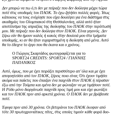
Δεν μπορώ να πω ό,τι δεν με πείραξε που δεν δούλεψα μέχρι τώρα
ποτέ στις υποδομές του ΠΑΟΚ. Το έχω ζητήσει πολλές φορές. Ίσως
κάποιους να τους ενόχλησε που είχα δουλέψει για ένα διάστημα στις
ακαδημίες του Ολυμπιακού στη Θεσσαλονίκη, αλλά αυτό ήταν
αποτέλεσμα της απραξίας της διοίκησης του ΠΑΟΚ στην περίπτωσή
μου. Με πείραξε που δεν δούλεψα στον ΠΑΟΚ. Είναι γεγονός. Δεν
ξέρω εάν θα ήμουν καλός ή κακός στην δουλειά μου στα τμήματα
υποδομής, κι αν θα ήταν ευχαριστημένη η διοίκηση από μένα. Αυτό
θα το έδειχνε το έργο που θα έκανα και ο χρόνος.
Ο Γιώργος Σκαρτάδος φωτογραφίζεται για το
SPORT24
CREDITS: SPORT24 / ΓΙΑΝΝΗΣ
ΠΑΠΑΝΙΚΟΣ
Αυτό, όμως, που με έχει πειράξει περισσότερο απ’ όλα και με έχει
απογοητεύσει από τον ΠΑΟΚ, ξέρεις ποιο είναι; Ότι έχουν τιμήσει
ακόμα και παίκτες που έπαιξαν ένα παιχνίδι στον ΠΑΟΚ ή πέρασαν
έξω από την Τούμπα και εμένα δεν με φώναξαν να με τιμήσουν ποτέ.
Η Ρόδο μόνο διοργάνωσε παιχνίδι προς τιμή μου και είχε φωνάξει
και τον ΠΑΟΚ πριν από αρκετά χρόνια. Ο ΠΑΟΚ δεν με βράβευσε
ποτέ.
Έφυγα πριν από 30 χρόνια. Οι βετεράνοι του ΠΑΟΚ έκοψαν από
τότε 30 πρωτοχρονιάτικες πίτες, στις οποίες τιμούν κάθε φορά δυο-