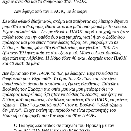
είχα ανανεώσει και το συμβόλαιο στον ΠΑΟΚ.
Δεν έφυγα από τον ΠΑΟΚ, με έδιωξαν
Σε κάθε φιλικό έβαζα γκολ, ακόμα και παίζοντας ως λίμπερο έβγαινα
μπροστά και σκόραρα, έβαζα γκολ και μετά από φάουλ με το κεφάλι.
Είχαν τρελαθεί όλοι. Δεν με έδωσε ο ΠΑΟΚ, παρότι τα χρήματα ήταν
πολλά τόσο για την ομάδα όσο και για μένα, γιατί ήταν ο Δεδέογλου
πρόεδρος και μου είπαν “ανανέωσες τώρα, δεν μπορούμε να σε
δώσουμε, θα μας φάνε στη Θεσσαλονίκη, δεν γίνεται”. Τότε δεν
έβγαιναν Έλληνες παίκτες στο εξωτερικό. Μόνο ο Αναστόπουλος
είχε πάει στην Αβελίνο. Η Κόμο έδινε 40 εκατ. δραχμές στον ΠΑΟΚ
και 40 εκατ. σε μένα.
Δεν έφυγα από τον ΠΑΟΚ το ’92, με έδιωξαν. Είχε τελειώσει το
συμβόλαιό μου. Είχα πιάσει το όριο των 32 ετών και, εάν είχες
συμπληρώσει δεκαετία ταυτόχρονα, έμενες ελεύθερος. Έστειλε ο
Βουλινός τον Σαράφη στο σπίτι μου και μου μετέφερε ότι “ο
πρόεδρος θεωρεί πως ό,τι ήταν να δώσεις το έδωσες, δεν έχεις να
δώσεις κάτι παραπάνω, εάν θέλεις να μείνεις στον ΠΑΟΚ, να μείνεις
τζάμπα”. Είπα “ευχαριστώ πολύ” στον κ. Βουλινό, “αλλά τζάμπα
δεν μένω”. Έτυχε εκείνη την περίοδο να είναι προπονητής του
Ηρακλή ο Λίμπρεχτς που τον είχα και στον ΠΑΟΚ.
Ο Γιώργος Σκαρτάδος σε παιχνίδι του Ηρακλή με τον
Άρη
ACTION IMAGES / EUROKINISSI