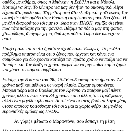
ομάδες μεγαθήρια, όπως η Μπάγερν, η Σεβίλλη και η Νάπολι.
Κοίταξε να δεις. Το κίνητρο για μας δεν ήταν το οικονομικό. Λίγοι
είχαμε στο μυαλό μας στη μεταγραφή στο εξωτερικό, γιατί εκείνη την
εποχή σε κάθε ομάδα στην Ευρώπη επιτρέπονταν μόνο δύο ξένοι. Η
μεγάλη διαφορά του τότε με το τώρα στον ΠΑΟΚ, νομίζω ότι είναι
πως τότε παίζαμε για την φανέλα. Βάζαμε τα πόδια μας στη φωτιά,
χτυπούσαμε, σπάγαμε χέρια, σπάγαμε πόδια. Τώρα δεν υπάρχουν
αυτά.
Παίζει ρόλο και το ότι ήμασταν σχεδόν όλοι Έλληνες. Το μεγάλο
πρόβλημα σήμερα είναι ότι ο ξένος που έρχεται και κάνει ένα
συμβόλαιο για δύο χρόνια κοιτάζει τον πρώτο χρόνο να παίξει για να
τα πάρει και τον δεύτερο χρόνο ηρεμεί για να μην πάθει καμία ζημιά
και χάσει το επόμενο συμβόλαιο.
Επίσης, την δεκαετία του ’80, 15-16 ποδοσφαιριστές ήμασταν 7-8
χρόνια μαζί και μάλιστα σε νεαρή ηλικία. Είχαμε ομοιογένεια.
Μπορεί τώρα και ο Βαρέλα με τον Κρέσπο να παίζουν μαζί πέντε
χρόνια, αλλά ο ένας είναι 34 χρονών και ο άλλος 35. Πρόσφεραν,
αλλά είναι μεγάλοι ηλικιακά. Αυτοί είναι οι τρεις βασικοί λόγοι χάρη
στους οποίους κοιτούσαμε τότε στα μάτια χωρίς φόβο τις μεγάλες
ευρωπαϊκές ομάδες ως ΠΑΟΚ.
Αν γύριζε μέτωπο ο Μαραντόνα, σου έσπαγε τη μέση