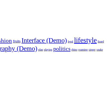
lifestyle
Interface (Demo)
shion
fruits
legal
lizard
raphy (Demo)
politics
plan
playing
rhino
roaming
singer
snake