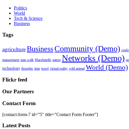
Politics
World
Tech & Science
Business
Tags
Community (Demo)
Business
agriculture
confe
Networks (Demo)
management
map walk
Marshmello
nature
n
World (Demo)
technology
thoughts
time
travel
virtual reality
wild animal
Flickr feed
Our Partners
Contact Form
[contact-form-7 id=”5″ title=”Contact Form Footer”]
Latest Posts