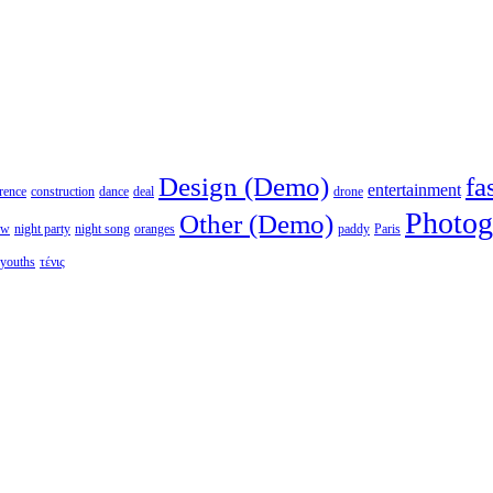
Design (Demo)
fa
entertainment
rence
construction
dance
deal
drone
Photog
Other (Demo)
ew
night party
night song
oranges
paddy
Paris
youths
τένις