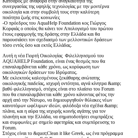
Κατσαρός με αναφορά στην αναγκαιότητα της
συνεργασίας της υψηλής τεχνολογίας με την μοντέρνα
οικολογία και στην συμβολή τους στην καλύτερη
ποιότητα ζωής στις κοινωνίες
-Ο πρόεδρος του AquaHelp Foundation κος Γιώργος
Κορφιάς ο οποίος θα κάνει τον Απολογισμό του πρώτου
έτους εφαρμογής της δράσης στην Ελλάδα και θα
παρουσιάσει τον σχεδιασμό των μελλοντικών δράσεων
τόσο εντός όσο και εκτός Ελλάδας.
Αυτή η νέα Γιορτή Οικολογίας Φιλελληνισμού του
AQUAHELP Foundation, είναι ένας θεσμός που θα
επαναλαμβάνεται κάθε χρόνο, ως κορύφωση των
οικολογικών δράσεων του Ιδρύματος.
Με εκλεκτούς καλεσμένους ξεκάθαρης ανώτατης
οικολογικής παιδείας, ισχυρή οντότητα, αγνά κίνητρα &amp;
βαθύ φιλελληνισμό, στόχος είναι στο πλαίσιο του Forum
που θα επαναλαμβάνεται κάθε χρόνο κάνοντας φέτος την
αρχή από την Νίσυρο, να δημιουργηθούν θύλακες νέων
καινοτόμων ωφέλιμων ιδεών, φιλόδοξα νέα σχέδια &amp;
πλάνα, και η αύρα της ισχυρής κοινής αγάπης για τον
πλανήτη και την Ελλάδα, να σηματοδοτήσει συμπράξεις
και συμφωνίες με σημείο αφετηρίας και συμπόρευσης το
Forum.
Στόχος είναι το &quot;Clean it like Greek, ως ένα πρόγραμμα