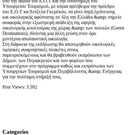
υπό την αιγίδα του Ε.Ο.Τ και την υποστήριξη του
Υπουργείου Τουρισμού, με κύρια πρέσβειρα την πρόεδρο
του Ε.Ο.Τ κα Άντζελα Γκερέκου, να γίνει πηγή έμπνευσης
και οικολογικής αφύπνισης σε όλη την Ελλάδα &amp; σημείο
αναφοράς στην εξωστρεφή ανάδειξη της υψηλής
οικολογικής κουλτούρας της χώρας &amp; των πολιτών (Green
Destinations), δίνοντας μια άλλη γεύση στον όρο
μοντέρνα απολαυστική οικολογία.
Στη διάρκεια της εκδήλωσης θα απονεμηθούν οικολογικές
τιμητικές αναμνηστικές πλακέτες στους
παρευρισκόμενους και θα βραβευθούν εκπρόσωποι των
Δήμων, των Περιφερειών και των φορέων που
συμμετέχουν στο πρόγραμμα καθώς και εκπρόσωποι των
Υπουργείων Τουρισμού και Περιβάλλοντος &amp; Ενέργειας
για την πολύτιμη στήριξή τους.
Post Views:
3.592
Categories