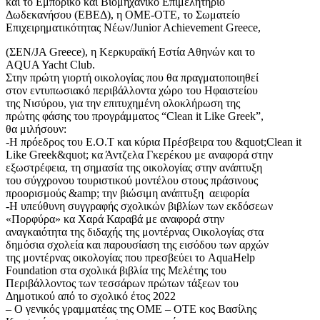
και το Εμπορικό και Βιομηχανικό Επιμελητήριο
Δωδεκανήσου (ΕΒΕΔ), η ΟΜΕ-ΟΤΕ, το Σωματείο
Επιχειρηματικότητας Νέων/Junior Achievement Greece,
(ΣΕΝ/JA Greece), η Κερκυραϊκή Εστία Αθηνών και το
AQUA Yacht Club.
Στην πρώτη γιορτή οικολογίας που θα πραγματοποιηθεί
στον εντυπωσιακό περιβάλλοντα χώρο του Ηφαιστείου
της Νισύρου, για την επιτυχημένη ολοκλήρωση της
πρώτης φάσης του προγράμματος “Clean it Like Greek”,
θα μιλήσουν:
-Η πρόεδρος του Ε.Ο.Τ και κύρια Πρέσβειρα του &quot;Clean it
Like Greek&quot; κα Άντζελα Γκερέκου με αναφορά στην
εξωστρέφεια, τη σημασία της οικολογίας στην ανάπτυξη
του σύγχρονου τουριστικού μοντέλου στους πράσινους
προορισμούς &amp; την βιώσιμη ανάπτυξη αειφορία
-Η υπεύθυνη συγγραφής σχολικών βιβλίων των εκδόσεων
«Πορφύρα» κα Χαρά Καραβά με αναφορά στην
αναγκαιότητα της διδαχής της μοντέρνας Οικολογίας στα
δημόσια σχολεία και παρουσίαση της εισόδου των αρχών
της μοντέρνας οικολογίας που πρεσβεύει το AquaHelp
Foundation στα σχολικά βιβλία της Μελέτης του
Περιβάλλοντος των τεσσάρων πρώτων τάξεων του
Δημοτικού από το σχολικό έτος 2022
– Ο γενικός γραμματέας της ΟΜΕ – ΟΤΕ κος Βασίλης