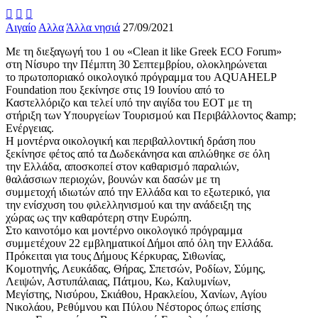



Αιγαίο
Αλλα
Άλλα νησιά
27/09/2021
Με τη διεξαγωγή του 1 ου «Clean it like Greek ECO Forum»
στη Νίσυρο την Πέμπτη 30 Σεπτεμβρίου, ολοκληρώνεται
το πρωτοποριακό οικολογικό πρόγραμμα του AQUAHELP
Foundation που ξεκίνησε στις 19 Ιουνίου από το
Καστελλόριζο και τελεί υπό την αιγίδα του ΕΟΤ με τη
στήριξη των Υπουργείων Τουρισμού και Περιβάλλοντος &amp;
Ενέργειας.
Η μοντέρνα οικολογική και περιβαλλοντική δράση που
ξεκίνησε φέτος από τα Δωδεκάνησα και απλώθηκε σε όλη
την Ελλάδα, αποσκοπεί στον καθαρισμό παραλιών,
θαλάσσιων περιοχών, βουνών και δασών με τη
συμμετοχή ιδιωτών από την Ελλάδα και το εξωτερικό, για
την ενίσχυση του φιλελληνισμού και την ανάδειξη της
χώρας ως την καθαρότερη στην Ευρώπη.
Στο καινοτόμο και μοντέρνο οικολογικό πρόγραμμα
συμμετέχουν 22 εμβληματικοί Δήμοι από όλη την Ελλάδα.
Πρόκειται για τους Δήμους Κέρκυρας, Σιθωνίας,
Κομοτηνής, Λευκάδας, Θήρας, Σπετσών, Ροδίων, Σύμης,
Λειψών, Αστυπάλαιας, Πάτμου, Κω, Καλυμνίων,
Μεγίστης, Νισύρου, Σκιάθου, Ηρακλείου, Χανίων, Αγίου
Νικολάου, Ρεθύμνου και Πύλου Νέστορος όπως επίσης