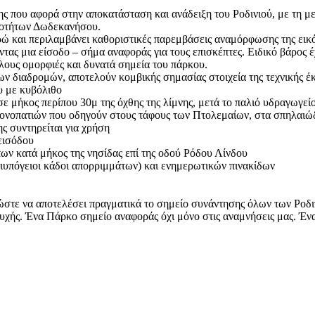
 που αφορά στην αποκατάσταση και ανάδειξη του Ροδινιού, με τη με
αιοτήτων Δωδεκανήσου.
υρώ και περιλαμβάνει καθοριστικές παρεμβάσεις αναμόρφωσης της ε
τας μια είσοδο – σήμα αναφοράς για τους επισκέπτες. Ειδικό βάρος έ
λους ομορφιές και δυνατά σημεία του πάρκου.
ν διαδρομών, αποτελούν κομβικής σημασίας στοιχεία της τεχνικής έ
υ με κυβόλιθο
ε μήκος περίπου 30μ της όχθης της λίμνης, μετά το παλιό υδραγωγεί
 μονοπατιών που οδηγούν στους τάφους των Πτολεμαίων, στα σπηλαιώ
ης συντηρείται για χρήση
εισόδου
ν κατά μήκος της νησίδας επί της οδού Ρόδου Λίνδου
μιυπόγειοι κάδοι απορριμμάτων) και ενημερωτικών πινακίδων
ώστε να αποτελέσει πραγματικά το σημείο συνάντησης όλων των Ροδι
ψυχής. Ένα Πάρκο σημείο αναφοράς όχι μόνο στις αναμνήσεις μας. Έ