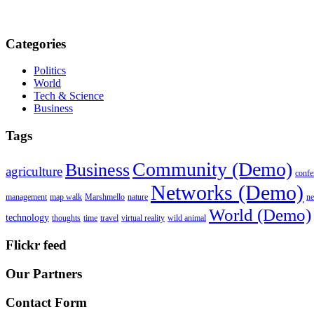
Categories
Politics
World
Tech & Science
Business
Tags
Community (Demo)
Business
agriculture
confe
Networks (Demo)
management
map walk
Marshmello
nature
n
World (Demo)
technology
thoughts
time
travel
virtual reality
wild animal
Flickr feed
Our Partners
Contact Form