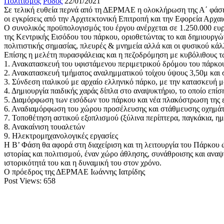
Πολιτισμός
Ρόδος
22/01/2021
Σε τελική ευθεία περνά από τη ΔΕΡΜΑΕ η ολοκλήρωση της Α΄ φάσης
οι εγκρίσεις από την Αρχιτεκτονική Επιτροπή και την Εφορεία Αρχ
Ο συνολικός προϋπολογισμός του έργου ανέρχεται σε 1.250.000 ε
της Κεντρικής Εισόδου του πάρκου, οριοθετώντας το και δημιουργών
πολιτιστικής σημασίας, πλευρές & μνημεία αλλά και οι φυσικού κάλ
Επίσης η μελέτη πυρασφάλειας και η πεζοδρόμηση με κυβόλιθους τω
1. Ανακατασκευή του υφιστάμενου περιμετρικού δρόμου του πάρκο
2. Ανακατασκευή τμήματος αναλημματικού τοίχου ύψους 3,50μ και σ
3. Σύνδεση ιταλικού με αρχαίο ελληνικό πάρκο, με την κατασκευή
4. Δημιουργία παιδικής χαράς δίπλα στο αναψυκτήριο, το οποίο επίσ
5. Διαμόρφωση των εισόδων του πάρκου και νέα πλακόστρωση της 
6. Αναδιαμόρφωση του χώρου προσέλευσης και στάθμευσης οχημάτω
7. Τοποθέτηση αστικού εξοπλισμού (ξύλινα περίπτερα, παγκάκια, η
8. Ανακαίνιση τουαλετών
9. Ηλεκτρομηχανολογικές εργασίες
Η Β’ Φάση θα αφορά στη διαχείριση και τη λειτουργία του Πάρκου 
ιστορίας και πολιτισμού, έναν χώρο άθλησης, συνάθροισης και ανα
ιστορικότητά του και η δυναμική του στον χρόνο.
O πρόεδρος της ΔΕΡΜΑΕ Ιωάννης Ιατρίδης
Post Views:
658