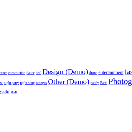
Design (Demo)
fa
entertainment
rence
construction
dance
deal
drone
Photog
Other (Demo)
ew
night party
night song
oranges
paddy
Paris
youths
τένις