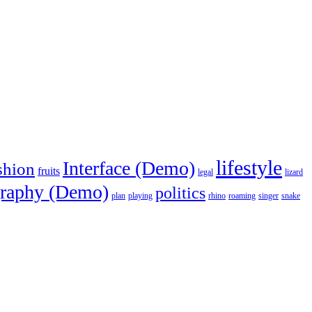
lifestyle
Interface (Demo)
shion
fruits
legal
lizard
raphy (Demo)
politics
plan
playing
rhino
roaming
singer
snake