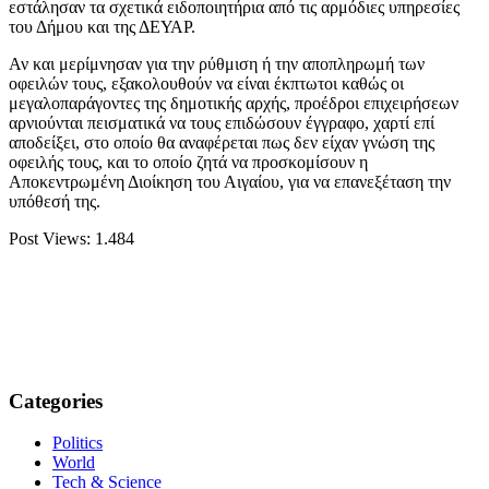
εστάλησαν τα σχετικά ειδοποιητήρια από τις αρμόδιες υπηρεσίες
του Δήμου και της ΔΕΥΑΡ.
Αν και μερίμνησαν για την ρύθμιση ή την αποπληρωμή των
οφειλών τους, εξακολουθούν να είναι έκπτωτοι καθώς οι
μεγαλοπαράγοντες της δημοτικής αρχής, προέδροι επιχειρήσεων
αρνιούνται πεισματικά να τους επιδώσουν έγγραφο, χαρτί επί
αποδείξει, στο οποίο θα αναφέρεται πως δεν είχαν γνώση της
οφειλής τους, και το οποίο ζητά να προσκομίσουν η
Αποκεντρωμένη Διοίκηση του Αιγαίου, για να επανεξέταση την
υπόθεσή της.
Post Views:
1.484
Categories
Politics
World
Tech & Science