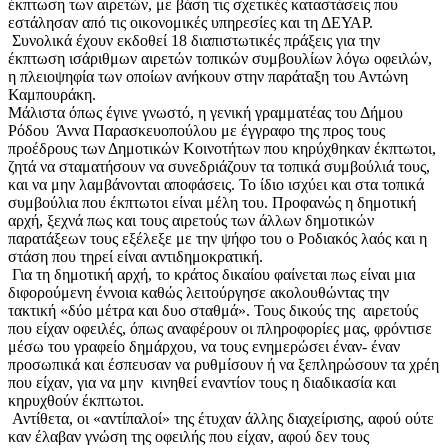
έκπτωση των αιρετών, με βάση τις σχετικές καταστάσεις που
εστάλησαν από τις οικονομικές υπηρεσίες και τη ΔΕΥΑΡ.
Συνολικά έχουν εκδοθεί 18 διαπιστωτικές πράξεις για την
έκπτωση ισάριθμων αιρετών τοπικών συμβουλίων λόγω οφειλών,
η πλειοψηφία των οποίων ανήκουν στην παράταξη του Αντώνη
Καμπουράκη.
Μάλιστα όπως έγινε γνωστό, η γενική γραμματέας του Δήμου
Ρόδου Άννα Παρασκευοπούλου με έγγραφο της προς τους
προέδρους των Δημοτικών Κοινοτήτων που κηρύχθηκαν έκπτωτοι,
ζητά να σταματήσουν να συνεδριάζουν τα τοπικά συμβούλιά τους,
και να μην λαμβάνονται αποφάσεις. Το ίδιο ισχύει και στα τοπικά
συμβούλια που έκπτωτοι είναι μέλη του. Προφανώς η δημοτική
αρχή, ξεχνά πως και τους αιρετούς των άλλων δημοτικών
παρατάξεων τους εξέλεξε με την ψήφο του ο Ροδιακός λαός και η
στάση που τηρεί είναι αντιδημοκρατική.
Για τη δημοτική αρχή, το κράτος δικαίου φαίνεται πως είναι μια
διφορούμενη έννοια καθώς λειτούργησε ακολουθώντας την
τακτική «δύο μέτρα και δυο σταθμά». Τους δικούς της αιρετούς
που είχαν οφειλές, όπως αναφέρουν οι πληροφορίες μας, φρόντισε
μέσω του γραφείο δημάρχου, να τους ενημερώσει έναν- έναν
προσωπικά και έσπευσαν να ρυθμίσουν ή να ξεπληρώσουν τα χρέη
που είχαν, για να μην κινηθεί εναντίον τους η διαδικασία και
κηρυχθούν έκπτωτοι.
Αντίθετα, οι «αντίπαλοί» της έτυχαν άλλης διαχείρισης, αφού ούτε
καν έλαβαν γνώση της οφειλής που είχαν, αφού δεν τους