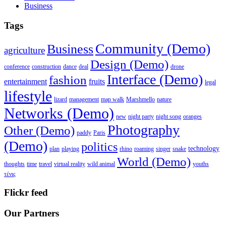
Business
Tags
Community (Demo)
Business
agriculture
Design (Demo)
conference
construction
dance
deal
drone
Interface (Demo)
fashion
entertainment
fruits
legal
lifestyle
lizard
management
map walk
Marshmello
nature
Networks (Demo)
new
night party
night song
oranges
Photography
Other (Demo)
paddy
Paris
(Demo)
politics
technology
plan
playing
rhino
roaming
singer
snake
World (Demo)
thoughts
time
travel
virtual reality
wild animal
youths
τένις
Flickr feed
Our Partners