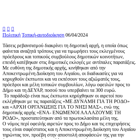



Πολιτική
Τοπική-αυτοδιοίκηση
06/04/2024
Τάσεις ρεβανσισμού διακρίνει τη δημοτική αρχή, η οποία όπως
φαίνεται αναζητά τρόπους για να τιμωρήσει τους εκλεγμένους
πρόεδρους και τοπικούς συμβούλους δημοτικών κοινοτήτων,
επειδή κατέβηκαν στις δημοτικές εκλογές με αντίπαλες παρατάξεις.
Με ευθύνη της δημοτικής αρχής, κινήθηκαν από την
Αποκεντρωμένη Διοίκηση του Αιγαίου, οι διαδικασίες για να
κηρυχθούν έκπτωτοι και να εκπέσουν τους αξιώματός τους,
πρόεδροι και μέλη τοπικών συμβουλίων, λόγω οφειλών προς το
Δήμο και τη ΔΕΥΑΡ, ποσού που υπερβαίνει τα 300 ευρώ.
Το παράδοξο είναι πως έκπτωτοι κηρύχθηκαν οι αιρετοί που
εκλέχθηκαν με τις παρατάξεις «ΜΕ ΔΥΝΑΜΗ ΓΙΑ ΤΗ ΡΟΔΟ»
και «ΑΡΧΗ ΟΡΓΑΝΩΣΗΣ ΓΙΑ ΤΟ ΝΗΣΙ ΜΑΣ», ενώ της
δημοτικής αρχής «ΕΝΑ- ΕΝΩΜΕΝΟΙ ΑΛΛΑΖΟΥΜΕ ΤΗ
ΡΟΔΟ», προστατεύτηκαν από τα πρωτοκλασάτα μέλη της.
Ο νόμος περί οφειλής αιρετών προς το Δήμο και τις επιχειρήσεις
τους είναι σαφέστατος και η Αποκεντρωμένη Διοίκηση του Αιγαίου
τηρώντας τον, προέβη στην αποστολή αποφάσεών της για την