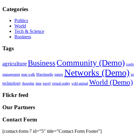
Categories
Politics
World
Tech & Science
Business
Tags
Community (Demo)
Business
agriculture
confe
Networks (Demo)
management
map walk
Marshmello
nature
n
World (Demo)
technology
thoughts
time
travel
virtual reality
wild animal
Flickr feed
Our Partners
Contact Form
[contact-form-7 id=”5″ title=”Contact Form Footer”]