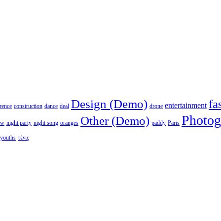
Design (Demo)
fa
entertainment
rence
construction
dance
deal
drone
Photog
Other (Demo)
ew
night party
night song
oranges
paddy
Paris
youths
τένις