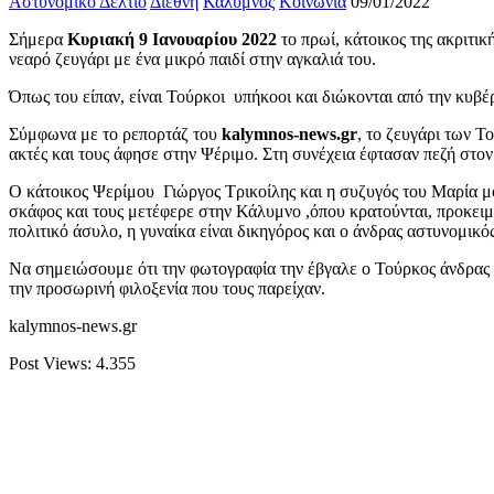
Αστυνομικό Δελτίο
Διεθνή
Κάλυμνος
Κοινωνία
09/01/2022
Σήμερα
Κυριακή 9 Ιανουαρίου 2022
το πρωί, κάτοικος της ακριτικ
νεαρό ζευγάρι με ένα μικρό παιδί στην αγκαλιά του.
Όπως του είπαν, είναι Τούρκοι υπήκοοι και διώκονται από την κυβέ
Σύμφωνα με το ρεπορτάζ του
kalymnos-news.gr
, το ζευγάρι των Τ
ακτές και τους άφησε στην Ψέριμο. Στη συνέχεια έφτασαν πεζή στον
Ο κάτοικος Ψερίμου Γιώργος Τρικοίλης και η συζυγός του Μαρία μό
σκάφος και τους μετέφερε στην Κάλυμνο ,όπου κρατούνται, προκειμ
πολιτικό άσυλο, η γυναίκα είναι δικηγόρος και ο άνδρας αστυνομικός
Να σημειώσουμε ότι την φωτογραφία την έβγαλε ο Τούρκος άνδρας τ
την προσωρινή φιλοξενία που τους παρείχαν.
kalymnos-news.gr
Post Views:
4.355