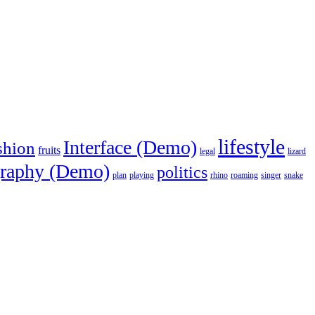
lifestyle
Interface (Demo)
shion
fruits
legal
lizard
raphy (Demo)
politics
plan
playing
rhino
roaming
singer
snake