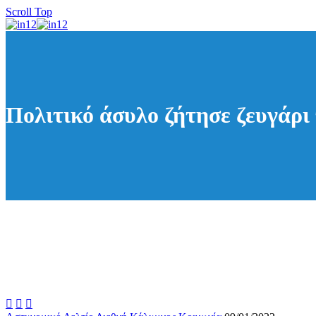
Scroll Top
Πολιτικό άσυλο ζήτησε ζευγάρι


