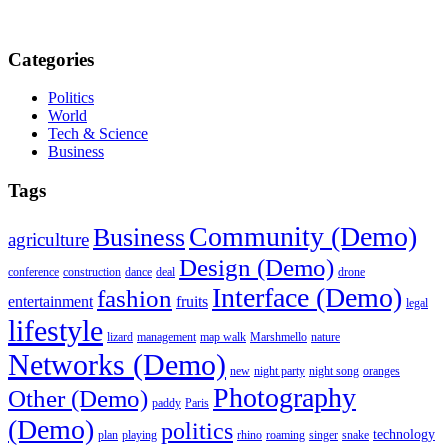
Categories
Politics
World
Tech & Science
Business
Tags
Community (Demo)
Business
agriculture
Design (Demo)
conference
construction
dance
deal
drone
Interface (Demo)
fashion
entertainment
fruits
legal
lifestyle
lizard
management
map walk
Marshmello
nature
Networks (Demo)
new
night party
night song
oranges
Photography
Other (Demo)
paddy
Paris
(Demo)
politics
technology
plan
playing
rhino
roaming
singer
snake