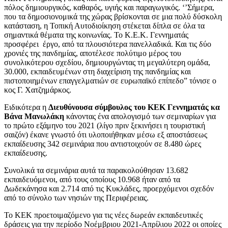
πόλος δημιουργικός, καθαρός, υγιής και παραγωγικός. ‘’Σήμερα,
που τα δημοσιονομικά της χώρας βρίσκονται σε μια πολύ δύσκολη
κατάσταση, η Τοπική Αυτοδιοίκηση στέκεται δίπλα σε όλα τα
σημαντικά θέματα της κοινωνίας. Το Κ.Ε.Κ. Γεννηματάς
προσφέρει έργο, από τα πλουσιότερα πανελλαδικά. Και τις δύο
χρονιές της πανδημίας, αποτέλεσε πολύτιμο μέρος του
συνολικότερου σχεδίου, δημιουργώντας τη μεγαλύτερη ομάδα,
30.000, εκπαιδευμένων στη διαχείριση της πανδημίας και
πιστοποιημένων επαγγελματιών σε ευρωπαϊκό επίπεδο” τόνισε ο
κος Γ. Χατζημάρκος.
Ειδικότερα η
Διευθύνουσα σύμβουλος του ΚΕΚ Γεννηματάς κα
Βάνα Μανωλάκη
κάνοντας ένα απολογισμό των σεμιναρίων για
το πρώτο εξάμηνο του 2021 (λίγο πριν ξεκινήσει η τουριστική
σαιζόν) έκανε γνωστό ότι υλοποιήθηκαν μέσω εξ αποστάσεως
εκπαίδευσης 342 σεμινάρια που αντιστοιχούν σε 8.480 ώρες
εκπαίδευσης.
Συνολικά τα σεμινάρια αυτά τα παρακολούθησαν 13.682
εκπαιδευόμενοι, από τους οποίους 10.968 ήταν από τα
Δωδεκάνησα και 2.714 από τις Κυκλάδες, προερχόμενοι σχεδόν
από το σύνολο των νησιών της Περιφέρειας.
Το ΚΕΚ προετοιμαζόμενο για τις νέες δωρεάν εκπαιδευτικές
δράσεις για την περίοδο Νοέμβριου 2021-Απρίλιου 2022 οι οποίες