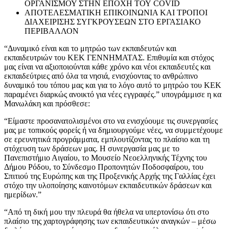
ΟΡΓΑΝΙΣΜΟΥ ΣΤΗΝ ΕΠΟΧΗ ΤΟΥ COVID
ΑΠΟΤΕΛΕΣΜΑΤΙΚΗ ΕΠΙΚΟΙΝΩΝΙΑ ΚΑΙ ΤΡΟΠΟΙ
ΔΙΑΧΕΙΡΙΣΗΣ ΣΥΓΚΡΟΥΣΕΩΝ ΣΤΟ ΕΡΓΑΣΙΑΚΟ
ΠΕΡΙΒΑΛΛΟΝ
“Δυναμικό είναι και το μητρώο των εκπαιδευτών και
εκπαιδευτριών του ΚΕΚ ΓΕΝΝΗΜΑΤΑΣ. Επιθυμία και στόχος
μας είναι να αξιοποιούνται κάθε χρόνο και νέοι εκπαιδευτές και
εκπαιδεύτριες από όλα τα νησιά, ενισχύοντας το ανθρώπινο
δυναμικό του τόπου μας και για το λόγο αυτό το μητρώο του ΚΕΚ
παραμένει διαρκώς ανοικτό για νέες εγγραφές.” υπογράμμισε η κα
Μανωλάκη και πρόσθεσε:
“Είμαστε προσανατολισμένοι στο να ενισχύουμε τις συνεργασίες
μας με τοπικούς φορείς ή να δημιουργούμε νέες, να συμμετέχουμε
σε ερευνητικά προγράμματα, εμπλουτίζοντας το πλαίσιο και τη
στόχευση των δράσεων μας. Η συνεργασία μας με το
Πανεπιστήμιο Αιγαίου, το Μουσείο Νεοελληνικής Τέχνης του
Δήμου Ρόδου, το Σύνδεσμο Προπονητών Ποδοσφαίρου, του
Σπιτιού της Ευρώπης και της Προξενικής Αρχής της Γαλλίας έχει
στόχο την υλοποίησης καινοτόμων εκπαιδευτικών δράσεων και
ημερίδων.”
“Από τη δική μου την πλευρά θα ήθελα να υπερτονίσω ότι στο
πλαίσιο της χαρτογράφησης των εκπαιδευτικών αναγκών – μέσω