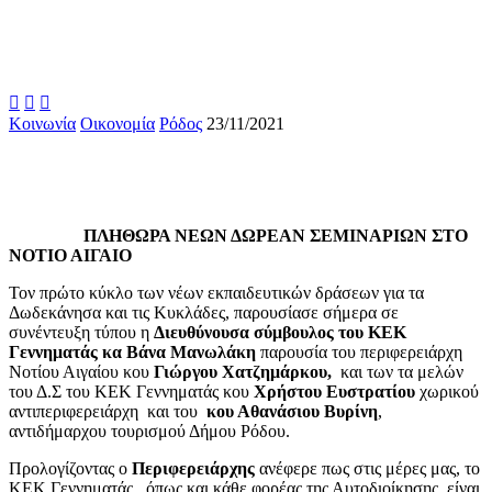



Κοινωνία
Οικονομία
Ρόδος
23/11/2021
ΠΛΗΘΩΡΑ ΝΕΩΝ ΔΩΡΕΑΝ ΣΕΜΙΝΑΡΙΩΝ ΣΤΟ
ΝΟΤΙΟ ΑΙΓΑΙΟ
Τον πρώτο κύκλο των νέων εκπαιδευτικών δράσεων για τα
Δωδεκάνησα και τις Κυκλάδες, παρουσίασε σήμερα σε
συνέντευξη τύπου η
Διευθύνουσα σύμβουλος του ΚΕΚ
Γεννηματάς κα Βάνα Μανωλάκη
παρουσία του περιφερειάρχη
Νοτίου Αιγαίου κου
Γιώργου Χατζημάρκου,
και των
τα μελών
του Δ.Σ του ΚΕΚ Γεννηματάς κου
Χρήστου Ευστρατίου
χωρικού
αντιπεριφερειάρχη και του
κου Αθανάσιου Βυρίνη
,
αντιδήμαρχου τουρισμού Δήμου Ρόδου.
Προλογίζοντας ο
Περιφερειάρχης
ανέφερε πως στις μέρες μας, το
ΚΕΚ Γεννηματάς , όπως και κάθε φορέας της Αυτοδιοίκησης, είναι