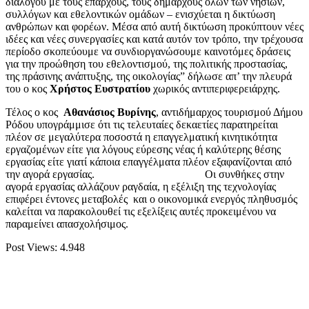
διαλόγου με τους επάρχους, τους δημάρχους όλων των νησιών,
συλλόγων και εθελοντικών ομάδων – ενισχύεται η δικτύωση
ανθρώπων και φορέων. Μέσα από αυτή δικτύωση προκύπτουν νέες
ιδέες και νέες συνεργασίες και κατά αυτόν τον τρόπο, την τρέχουσα
περίοδο σκοπεύουμε να συνδιοργανώσουμε καινοτόμες δράσεις
για την προώθηση του εθελοντισμού, της πολιτικής προστασίας,
της πράσινης ανάπτυξης, της οικολογίας” δήλωσε απ’ την πλευρά
του ο κος
Χρήστος Ευστρατίου
χωρικός αντιπεριφερειάρχης.
Τέλος ο κος
Αθανάσιος Βυρίνης
, αντιδήμαρχος τουρισμού Δήμου
Ρόδου υπογράμμισε ότι τις τελευταίες δεκαετίες παρατηρείται
πλέον σε μεγαλύτερα ποσοστά η επαγγελματική κινητικότητα
εργαζομένων είτε για λόγους εύρεσης νέας ή καλύτερης θέσης
εργασίας είτε γιατί κάποια επαγγέλματα πλέον εξαφανίζονται από
την αγορά εργασίας. Οι συνθήκες στην
αγορά εργασίας αλλάζουν ραγδαία, η εξέλιξη της τεχνολογίας
επιφέρει έντονες μεταβολές και ο οικονομικά ενεργός πληθυσμός
καλείται να παρακολουθεί τις εξελίξεις αυτές προκειμένου να
παραμείνει απασχολήσιμος.
Post Views:
4.948