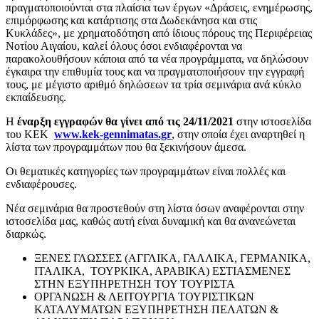
πραγματοποιούνται στα πλαίσια των έργων «Δράσεις, ενημέρωσης,
επιμόρφωσης και κατάρτισης στα Δωδεκάνησα και στις
Κυκλάδες», με χρηματοδότηση από ίδιους πόρους της Περιφέρειας
Νοτίου Αιγαίου, καλεί όλους όσοι ενδιαφέρονται να
παρακολουθήσουν κάποια από τα νέα προγράμματα, να δηλώσουν
έγκαιρα την επιθυμία τους και να πραγματοποιήσουν την εγγραφή
τους, με μέγιστο αριθμό δηλώσεων τα τρία σεμινάρια ανά κύκλο
εκπαίδευσης.
Η
έναρξη εγγραφών θα γίνει από τις 24/11/2021
στην ιστοσελίδα
του ΚΕΚ
www.kek-gennimatas.gr
, στην οποία έχει αναρτηθεί η
λίστα των προγραμμάτων που θα ξεκινήσουν άμεσα.
Οι θεματικές κατηγορίες των προγραμμάτων είναι πολλές και
ενδιαφέρουσες.
Νέα σεμινάρια θα προστεθούν στη λίστα όσων αναφέρονται στην
ιστοσελίδα μας, καθώς αυτή είναι δυναμική και θα ανανεώνεται
διαρκώς.
ΞΕΝΕΣ ΓΛΩΣΣΕΣ (ΑΓΓΛΙΚΑ, ΓΑΛΛΙΚΑ, ΓΕΡΜΑΝΙΚΑ,
ΙΤΑΛΙΚΑ, ΤΟΥΡΚΙΚΑ, ΑΡΑΒΙΚΑ) ΕΣΤΙΑΣΜΕΝΕΣ
ΣΤΗΝ ΕΞΥΠΗΡΕΤΗΣΗ ΤΟΥ ΤΟΥΡΙΣΤΑ
ΟΡΓΑΝΩΣΗ & ΛΕΙΤΟΥΡΓΙΑ ΤΟΥΡΙΣΤΙΚΩΝ
ΚΑΤΑΛΥΜΑΤΩΝ ΕΞΥΠΗΡΕΤΗΣΗ ΠΕΛΑΤΩΝ &