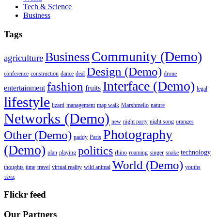
Tech & Science
Business
Tags
Community (Demo)
Business
agriculture
Design (Demo)
conference
construction
dance
deal
drone
Interface (Demo)
fashion
entertainment
fruits
legal
lifestyle
lizard
management
map walk
Marshmello
nature
Networks (Demo)
new
night party
night song
oranges
Photography
Other (Demo)
paddy
Paris
(Demo)
politics
technology
plan
playing
rhino
roaming
singer
snake
World (Demo)
thoughts
time
travel
virtual reality
wild animal
youths
τένις
Flickr feed
Our Partners