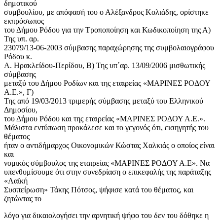
δημοτικού
συμβουλίου, με απόφασή του ο Αλέξανδρος Κολιάδης, ορίστηκε
εκπρόσωπος
του Δήμου Ρόδου για την Τροποποίηση και Κωδικοποίηση της Α)
Της υπ. αρ.
23079/13-06-2003 σύμβασης παραχώρησης της συμβολαιογράφου
Ρόδου κ.
Α. Ηρακλείδου-Περίδου, Β) Της υπ΄αρ. 13/09/2006 μισθωτικής
σύμβασης
μεταξύ του Δήμου Ροδίων και της εταιρείας «ΜΑΡΙΝΕΣ ΡΟΔΟΥ
Α.Ε.», Γ)
Της από 19/03/2013 τριμερής σύμβασης μεταξύ του Ελληνικού
Δημοσίου,
του Δήμου Ρόδου και της εταιρείας «ΜΑΡΙΝΕΣ ΡΟΔΟΥ Α.Ε.».
Μάλιστα εντύπωση προκάλεσε και το γεγονός ότι, εισηγητής του
θέματος
ήταν ο αντιδήμαρχος Οικονομικών Κώστας Χαλκιάς ο οποίος είναι
και
νομικός σύμβουλος της εταιρείας «ΜΑΡΙΝΕΣ ΡΟΔΟΥ Α.Ε». Να
υπενθυμίσουμε ότι στην συνεδρίαση ο επικεφαλής της παράταξης
«Λαϊκή
Συσπείρωση» Τάκης Πότσος, ψήφισε κατά του θέματος, και
ζητώντας το
λόγο για δικαιολογήσει την αρνητική ψήφο του δεν του δόθηκε η