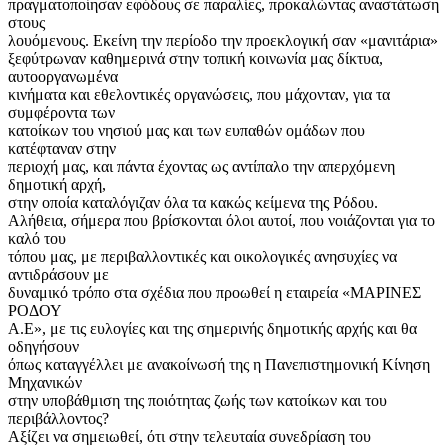
πραγματοποίησαν εφόδους σε παραλίες, προκαλώντας αναστάτωση
στους
λουόμενους. Εκείνη την περίοδο την προεκλογική σαν «μανιτάρια»
ξεφύτρωναν καθημερινά στην τοπική κοινωνία μας δίκτυα,
αυτοοργανωμένα
κινήματα και εθελοντικές οργανώσεις, που μάχονταν, για τα
συμφέροντα των
κατοίκων του νησιού μας και των ευπαθών ομάδων που
κατέφταναν στην
περιοχή μας, και πάντα έχοντας ως αντίπαλο την απερχόμενη
δημοτική αρχή,
στην οποία καταλόγιζαν όλα τα κακώς κείμενα της Ρόδου.
Αλήθεια, σήμερα που βρίσκονται όλοι αυτοί, που νοιάζονται για το
καλό του
τόπου μας, με περιβαλλοντικές και οικολογικές ανησυχίες να
αντιδράσουν με
δυναμικό τρόπο στα σχέδια που προωθεί η εταιρεία «ΜΑΡΙΝΕΣ
ΡΟΔΟΥ
Α.Ε», με τις ευλογίες και της σημερινής δημοτικής αρχής και θα
οδηγήσουν
όπως καταγγέλλει με ανακοίνωσή της η Πανεπιστημονική Κίνηση
Μηχανικών
στην υποβάθμιση της ποιότητας ζωής των κατοίκων και του
περιβάλλοντος?
Αξίζει να σημειωθεί, ότι στην τελευταία συνεδρίαση του