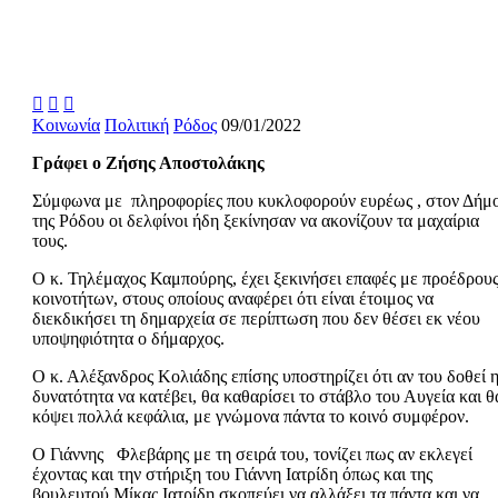



Κοινωνία
Πολιτική
Ρόδος
09/01/2022
Γράφει ο Ζήσης Αποστολάκης
Σύμφωνα με πληροφορίες που κυκλοφορούν ευρέως , στον Δήμ
της Ρόδου οι δελφίνοι ήδη ξεκίνησαν να ακονίζουν τα μαχαίρια
τους.
Ο κ. Τηλέμαχος Καμπούρης, έχει ξεκινήσει επαφές με προέδρου
κοινοτήτων, στους οποίους αναφέρει ότι είναι έτοιμος να
διεκδικήσει τη δημαρχεία σε περίπτωση που δεν θέσει εκ νέου
υποψηφιότητα ο δήμαρχος.
Ο κ. Αλέξανδρος Κολιάδης επίσης υποστηρίζει ότι αν του δοθεί 
δυνατότητα να κατέβει, θα καθαρίσει το στάβλο του Αυγεία και θ
κόψει πολλά κεφάλια, με γνώμονα πάντα το κοινό συμφέρον.
Ο Γιάννης Φλεβάρης με τη σειρά του, τονίζει πως αν εκλεγεί
έχοντας και την στήριξη του Γιάννη Ιατρίδη όπως και της
βουλευτού Μίκας Ιατρίδη σκοπεύει να αλλάξει τα πάντα και να