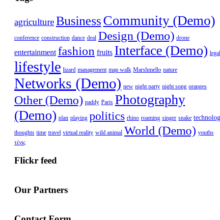
Community (Demo)
Business
agriculture
Design (Demo)
conference
construction
dance
deal
drone
Interface (Demo)
fashion
entertainment
fruits
lega
lifestyle
lizard
management
map walk
Marshmello
nature
Networks (Demo)
new
night party
night song
oranges
Photography
Other (Demo)
paddy
Paris
(Demo)
politics
technolo
plan
playing
rhino
roaming
singer
snake
World (Demo)
thoughts
time
travel
virtual reality
wild animal
youths
τένις
Flickr feed
Our Partners
Contact Form