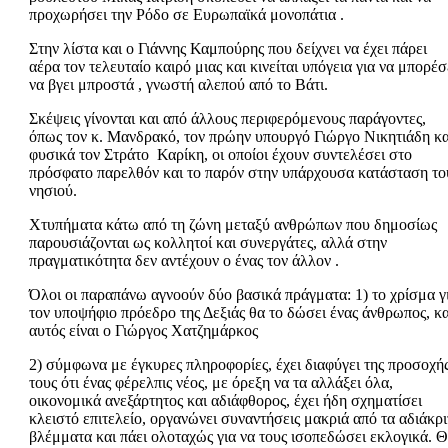
προχωρήσει την Ρόδο σε Ευρωπαϊκά μονοπάτια .
Στην λίστα και ο Γιάννης Καμπούρης που δείχνει να έχει πάρει
αέρα τον τελευταίο καιρό μιας και κινείται υπόγεια για να μπορέσ
να βγει μπροστά , γνωστή αλεπού από το Βάτι.
Σκέψεις γίνονται και από άλλους περιφερόμενους παράγοντες,
όπως τον κ. Μανδρακό, τον πρώην υπουργό Γιώργο Νικητιάδη κα
φυσικά τον Στράτο Καρίκη, οι οποίοι έχουν συντελέσει στο
πρόσφατο παρελθόν και το παρόν στην υπάρχουσα κατάσταση το
νησιού.
Χτυπήματα κάτω από τη ζώνη μεταξύ ανθρώπων που δημοσίως
παρουσιάζονται ως κολλητοί και συνεργάτες, αλλά στην
πραγματικότητα δεν αντέχουν ο ένας τον άλλον .
Όλοι οι παραπάνω αγνοούν δύο βασικά πράγματα: 1) το χρίσμα γ
τον υποψήφιο πρόεδρο της Δεξιάς θα το δώσει ένας άνθρωπος, κα
αυτός είναι ο Γιώργος Χατζημάρκος
2) σύμφωνα με έγκυρες πληροφορίες, έχει διαφύγει της προσοχή
τους ότι ένας φέρελπις νέος, με όρεξη να τα αλλάξει όλα,
οικονομικά ανεξάρτητος και αδιάφθορος, έχει ήδη σχηματίσει
κλειστό επιτελείο, οργανώνει συναντήσεις μακριά από τα αδιάκρι
βλέμματα και πάει ολοταχώς για να τους ισοπεδώσει εκλογικά. 