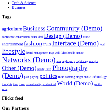
Tech & Science
Business
Tags
Community (Demo)
Business
agriculture
Design (Demo)
conference
construction
dance
deal
drone
Interface (Demo)
fashion
entertainment
fruits
legal
lifestyle
lizard
management
map walk
Marshmello
nature
Networks (Demo)
new
night party
night song
oranges
Photography
Other (Demo)
paddy
Paris
(Demo)
politics
technology
plan
playing
rhino
roaming
singer
snake
World (Demo)
thoughts
time
travel
virtual reality
wild animal
youths
τένις
Flickr feed
Our Partners