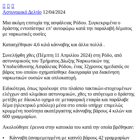



Αστυνομικό Δελτίο
12/04/2024
Μια ακόμη επιτυχία της ασφάλειας Ρόδου. Συγκεκριμένα ο
δράστης εντοπίστηκε επ’ αυτοφώρω κατά την παραλαβή δέματος
με ναρκωτικές ουσίες
Κατασχέθηκαν 4,6 κιλά κάνναβης και άλλα πολλά .
Συνελήφθη χθες (Πέμπτη 11 Απριλίου 2024) στη Ρόδο, από
αστυνομικούς του Τμήματος Δίωξης Ναρκωτικών της
Υποδιεύθυνσης Ασφάλειας Ρόδου, ένας 32χρονος ημεδαπός σε
βάρος του οποίου σχηματίσθηκε δικογραφία για διακίνηση
ναρκωτικών ουσιών και οπλοκατοχή.
Ειδικότερα, όπως προέκυψε στο πλαίσιο τακτικών-στοχευμένων
ελέγχων από κλιμάκιο αστυνομικών, χθες το απόγευμα ο δράστης
μετέβη με δίκυκλο οχημα σε μεταφορική εταιρία και παράλαβε
δέμα (ηλεκτρικό μπόιλερ) μέσα στο οποίο υπήρχε επιμελώς
κρυμμένη ποσότητα ακατέργαστης κάνναβης βάρους 4 κιλών και
600 γραμμαρίων.
Ακολούθησε έρευνα στην κατοικία του κατά την οποία βρέθηκαν:
• Κάνναβη (αναμεμειγμένη με καπνό) βάρους 42 γραμμαρίων