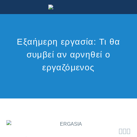
Εξαήμερη εργασία: Τι θα
συμβεί αν αρνηθεί ο
εργαζόμενος


