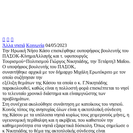



Άλλα νησιά
Κοινωνία
04/05/2023
Την Ηρωική Νήσο Κάσο επισκέφθηκε ουποψήφιος βουλευτής του
ΠΑΣΟΚ-ΚίνημαΑλλαγής και τ. υφυπουργός
Τουρισμού=Πολιτισμού Γιώργος Νικητιάδης, την Τετάρτη3 Μαΐου.
Ο υποψήφιος βουλευτής του ΠΑΣΟΚ,
συναντήθηκε αρχικά με τον δήμαρχο Μιχάλη Ερωτόκριτο με τον
οποίο συζήτησαν την
εξέλιξη θεμάτων της Κάσου τα οποία ο κ. Γ.Νικητιάδης
παρακολουθεί, καθώς είναι η πολλοστή φορά επισκέπτεται το νησί
το τελευταίο χρονικό διάστημα και είναιμγνώστης των
προβλημάτων.
Στη συνέχεια ακολούθησε συνάντηση με κατοίκους του νησιού.
Κοινός τόπος της ανησυχίας όλων είναι η ακτοπλοϊκή σύνδεση
της Κάσου με τα υπόλοιπα νησιά κυρίως τους χειμερινούς μήνες, η
υγειονομική περίθαλψη και η ακρίβεια, που καθιστούν την
καθημερινότητα στα νησιά εξαιρετικά δύσκολη. Όπως σημείωσε ο
κ Νικητιάδης το θέμα της ακτοπλοϊκής σύνδεσης είναι