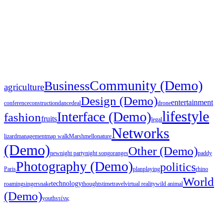
Community (Demo)
Business
agriculture
Design (Demo)
entertainment
conference
construction
dance
deal
drone
lifestyle
Interface (Demo)
fashion
fruits
legal
Networks
lizard
management
map walk
Marshmello
nature
(Demo)
Other (Demo)
new
night party
night song
oranges
paddy
Photography (Demo)
politics
Paris
plan
playing
rhino
World
technology
roaming
singer
snake
thoughts
time
travel
virtual reality
wild animal
(Demo)
youths
τένις