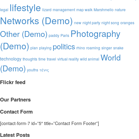
lifestyle
legal
lizard
management
map walk
Marshmello
nature
Networks (Demo)
new
night party
night song
oranges
Photography
Other (Demo)
paddy
Paris
(Demo)
politics
plan
playing
rhino
roaming
singer
snake
World
technology
thoughts
time
travel
virtual reality
wild animal
(Demo)
youths
τένις
Flickr feed
Our Partners
Contact Form
[contact-form-7 id=”5″ title=”Contact Form Footer”]
Latest Posts