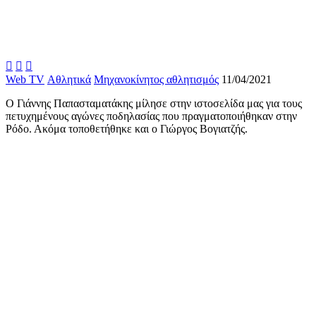



Web TV
Αθλητικά
Μηχανοκίνητος αθλητισμός
11/04/2021
Ο Γιάννης Παπασταματάκης μίλησε στην ιστοσελίδα μας για τους
πετυχημένους αγώνες ποδηλασίας που πραγματοποιήθηκαν στην
Ρόδο. Ακόμα τοποθετήθηκε και ο Γιώργος Βογιατζής.