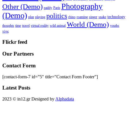
Photography
Other (Demo)
paddy
Paris
(Demo)
politics
technology
plan
playing
rhino
roaming
singer
snake
World (Demo)
thoughts
time
travel
virtual reality
wild animal
youths
τένις
Flickr feed
Our Partners
Contact Form
[contact-form-7 id=”5″ title=”Contact Form Footer”]
Latest Posts
2023 © in12.gr Designed by
Alphadata