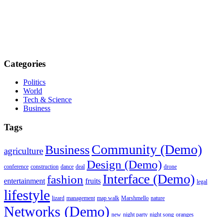
Categories
Politics
World
Tech & Science
Business
Tags
Community (Demo)
Business
agriculture
Design (Demo)
conference
construction
dance
deal
drone
Interface (Demo)
fashion
entertainment
fruits
legal
lifestyle
lizard
management
map walk
Marshmello
nature
Networks (Demo)
new
night party
night song
oranges