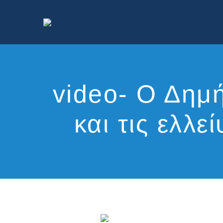
video- Ο Δημ
και τις ελλε