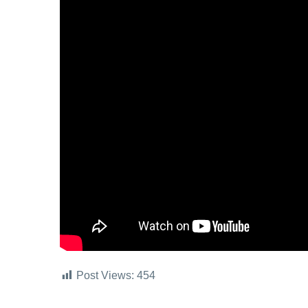
Post Views:
454