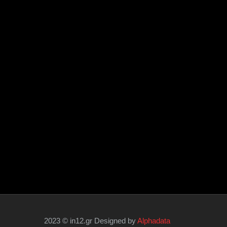
2023 © in12.gr Designed by
Alphadata