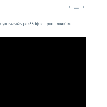



συγκοινωνιών με ελλείψεις προσωπικού και