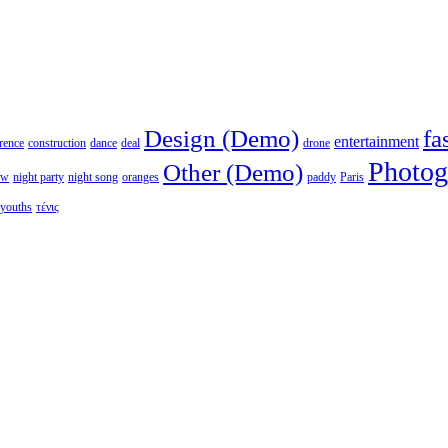
Design (Demo)
fa
entertainment
rence
construction
dance
deal
drone
Photog
Other (Demo)
ew
night party
night song
oranges
paddy
Paris
youths
τένις