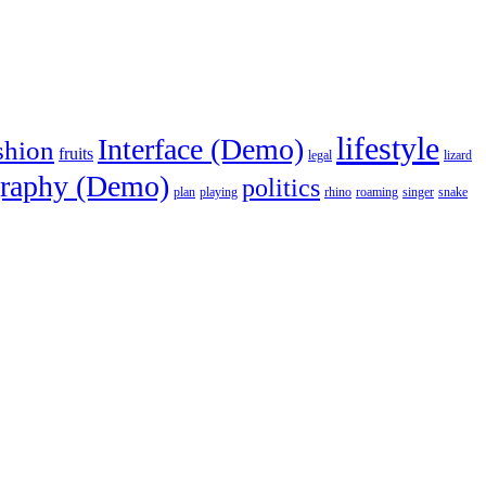
lifestyle
Interface (Demo)
shion
fruits
legal
lizard
raphy (Demo)
politics
plan
playing
rhino
roaming
singer
snake