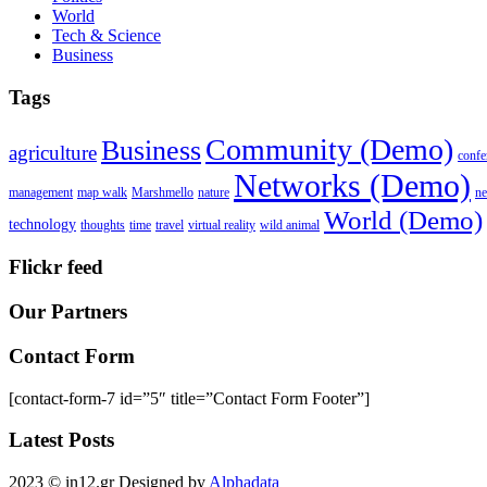
World
Tech & Science
Business
Tags
Community (Demo)
Business
agriculture
confe
Networks (Demo)
management
map walk
Marshmello
nature
n
World (Demo)
technology
thoughts
time
travel
virtual reality
wild animal
Flickr feed
Our Partners
Contact Form
[contact-form-7 id=”5″ title=”Contact Form Footer”]
Latest Posts
2023 © in12.gr Designed by
Alphadata