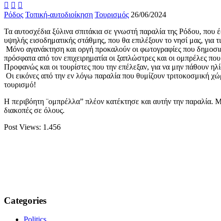



Ρόδος
Τοπική-αυτοδιοίκηση
Τουρισμός
26/06/2024
Τα αυτοσχέδια ξύλινα σπιτάκια σε γνωστή παραλία της Ρόδου, που έ
υψηλής εισοδηματικής στάθμης, που θα επιλέξουν το νησί μας, για 
Μόνο αγανάκτηση και οργή προκαλούν οι φωτογραφίες που δημοσιεύ
πρόσφατα από τον επιχειρηματία οι ξαπλώστρες και οι ομπρέλες πο
Προφανώς και οι τουρίστες που την επέλεξαν, για να μην πάθουν ηλ
Οι εικόνες από την εν λόγω παραλία που θυμίζουν τριτοκοσμική χώ
τουρισμό!
Η περιβόητη ¨ομπρέλλα” πλέον κατέκτησε και αυτήν την παραλία. Μ
διακοπές σε όλους.
Post Views:
1.456
Categories
Politics