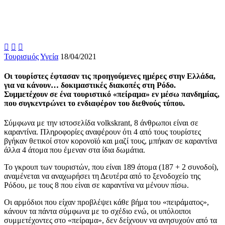



Τουρισμός
Υγεία
18/04/2021
Οι τουρίστες έφτασαν τις προηγούμενες ημέρες στην Ελλάδα,
για να κάνουν… δοκιμαστικές διακοπές στη Ρόδο.
Συμμετέχουν σε ένα τουριστικό «πείραμα» εν μέσω πανδημίας,
που συγκεντρώνει το ενδιαφέρον του διεθνούς τύπου.
Σύμφωνα με την ιστοσελίδα volkskrant, 8 άνθρωποι είναι σε
καραντίνα. Πληροφορίες αναφέρουν ότι 4 από τους τουρίστες
βγήκαν θετικοί στον κορονοϊό και μαζί τους, μπήκαν σε καραντίνα
άλλα 4 άτομα που έμεναν στα ίδια δωμάτια.
Το γκρουπ των τουριστών, που είναι 189 άτομα (187 + 2 συνοδοί),
αναμένεται να αναχωρήσει τη Δευτέρα από το ξενοδοχείο της
Ρόδου, με τους 8 που είναι σε καραντίνα να μένουν πίσω.
Οι αρμόδιοι που είχαν προβλέψει κάθε βήμα του «πειράματος»,
κάνουν τα πάντα σύμφωνα με το σχέδιο ενώ, οι υπόλοιποι
συμμετέχοντες στο «πείραμα», δεν δείχνουν να ανησυχούν από τα