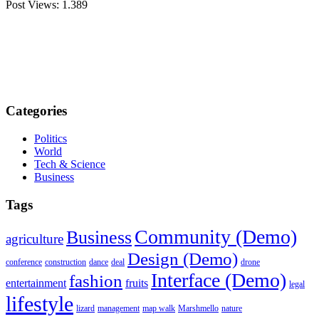
Post Views:
1.389
Categories
Politics
World
Tech & Science
Business
Tags
Community (Demo)
Business
agriculture
Design (Demo)
conference
construction
dance
deal
drone
Interface (Demo)
fashion
entertainment
fruits
legal
lifestyle
lizard
management
map walk
Marshmello
nature