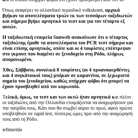
Όπως αναφέρει το ολλανδικό περιοδικό volkskrant,
αρχικά
βγήκαν τα αποτελέσματα τριών εκ των τεσσάρων ταξιδιωτών
και σήμερα βγήκε αρνητικό το τεστ και για τον τέταρτο εξ
αυτών.
Η ταξιδιωτική εταιρεία Sunweb ανακοίνωσε ότι ο τέταρτος
ταξιδιώτης έμαθε τα αποτελέσματα του PCR τεστ σήμερα και
είναι επίσης αρνητικός, οπότε και οι 4 τουρίστες επέστρεψαν
στο γκρουπ που διαμένει σε ξενοδοχείο στη Ρόδο, πλήρως
απομονωμένο.
Χθες, Σάββατο, συνολικά 8 τουρίστες (οι 4 προαναφερθέντες
και 4 συγκάτοικοί τους) μπήκαν σε καραντίνα, σε ξεχωριστό
σημείο του ξενοδοχείου, καθώς υπήρχαν φόβοι ότι μπορεί να
έχουν προσβληθεί από τον κορωνοϊό.
Τ
ελικά, όμως, τα τεστ και των οκτώ ήταν αρνητικά κ
αι πλέον
οι ταξιδιώτες από την Ολλανδία ετοιμάζονται να αναχωρήσουν για
την πατρίδα τους. Κάτι που θα συμβεί αύριο το πρωί, αφού πρώτα
υποβληθούν σε rapid test, τέσσερις ώρες πριν από την αναχώρησή
τους από τη Ρόδο.
iefimerida