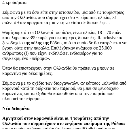
4 κρούσματα.
Σύμφωνα με τα όσα είπε στην ιστοσελίδα, μία από τις τουρίστριες
από την Ολλανδία, που συμμετέχει στο «πείραμα», ηλικίας 31
ετών: «Ήταν πραγματικά μια νίκη να είσαι σε διακοπές»…
Θυμίζουμε ότι οι Ολλανδοί τουρίστες είναι ηλικίας 18 – 70 ετών
και πλήρωσαν 399 ευρώ για οκταήμερες διακοπές all-inclusive σε
ξενοδοχείο της πόλης της Ρόδου, από το οποίο δε θα επιτρέπεται να
βγουν ούτε στην παραλία. Επιλέχθηκαν ανάμεσα σε 25.000
ανθρώπους (!) που είχαν εκδηλώσει ενδιαφέρον για το
συγκεκριμένο «πείραμα».
Όταν θα επιστρέψουν στην Ολλανδία θα πρέπει να μπουν σε
καραντίνα για δέκα ημέρες.
Σύμφωνα με το σχέδιο των διοργανωτών, αν κάποιος μολυνθεί από
κορονοϊό κατά τη διάρκεια του ταξιδιού, θα μπει σε ξενοδοχείο
καραντίνας και τα έξοδα θα καλυφθούν από την εταιρεία που
υλοποιεί το πείραμα…
Νέα δεδομένα
Αρνητικοί στον κορωνοϊό είναι οι 4 τουρίστες από την
Ολλανδία που συμμετέχουν στο λεγόμενο «πείραμα της Ρόδου»
κ
αι οι οποίοι υπήρχαν φόβοι ότι έχουν προσβληθεί από τον ιό.