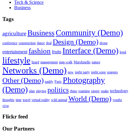
Tech & Science
Business
Tags
Community (Demo)
Business
agriculture
Design (Demo)
conference
construction
dance
deal
drone
Interface (Demo)
fashion
entertainment
fruits
legal
lifestyle
lizard
management
map walk
Marshmello
nature
Networks (Demo)
new
night party
night song
oranges
Photography
Other (Demo)
paddy
Paris
(Demo)
politics
technology
plan
playing
rhino
roaming
singer
snake
World (Demo)
thoughts
time
travel
virtual reality
wild animal
youths
τένις
Flickr feed
Our Partners