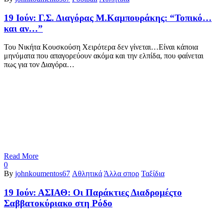
19 Ιούν:
Γ.Σ. Διαγόρας Μ.Καμπουράκης: “Τοπικό…
και αν…”
Του Νικήτα Κουσκούση Χειρότερα δεν γίνεται…Είναι κάποια
μηνύματα που απαγορεύουν ακόμα και την ελπίδα, που φαίνεται
πως για τον Διαγόρα…
Read More
0
By
johnkoumentos67
Αθλητικά
Άλλα σπορ
Ταξίδια
19 Ιούν:
ΑΣΙΑΘ: Οι Παράκτιες Διαδρομέςτο
Σαββατοκύριακο στη Ρόδο