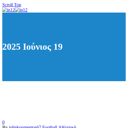
Scroll Top
2025 Ιούνιος 19
0
By
johnkoumentos67
Football
Αθλητικά