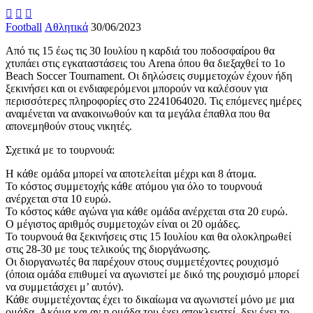



Football
Αθλητικά
30/06/2023
Από τις 15 έως τις 30 Ιουλίου η καρδιά του ποδοσφαίρου θα
χτυπάει στις εγκαταστάσεις του Arena όπου θα διεξαχθεί το 1ο
Beach Soccer Tournament. Οι δηλώσεις συμμετοχών έχουν ήδη
ξεκινήσει και οι ενδιαφερόμενοι μπορούν να καλέσουν για
περισσότερες πληροφορίες στο 2241064020. Τις επόμενες ημέρες
αναμένεται να ανακοινωθούν και τα μεγάλα έπαθλα που θα
απονεμηθούν στους νικητές.
Σχετικά με το τουρνουά:
Η κάθε ομάδα μπορεί να αποτελείται μέχρι και 8 άτομα.
Το κόστος συμμετοχής κάθε ατόμου για όλο το τουρνουά
ανέρχεται στα 10 ευρώ.
Το κόστος κάθε αγώνα για κάθε ομάδα ανέρχεται στα 20 ευρώ.
Ο μέγιστος αριθμός συμμετοχών είναι οι 20 ομάδες.
Το τουρνουά θα ξεκινήσεις στις 15 Ιουλίου και θα ολοκληρωθεί
στις 28-30 με τους τελικούς της διοργάνωσης.
Οι διοργανωτές θα παρέχουν στους συμμετέχοντες ρουχισμό
(όποια ομάδα επιθυμεί να αγωνιστεί με δικό της ρουχισμό μπορεί
να συμμετάσχει μ’ αυτόν).
Κάθε συμμετέχοντας έχει το δικαίωμα να αγωνιστεί μόνο με μια
ομάδα. Ακόμα και αν η ομάδα του έχει αποκλειστεί, δεν έχει το