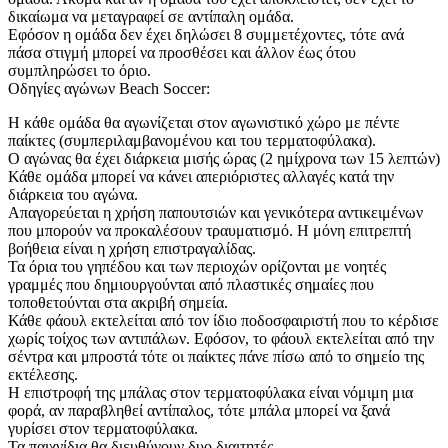
δικαίωμα να μεταγραφεί σε αντίπαλη ομάδα.
Εφόσον η ομάδα δεν έχει δηλώσει 8 συμμετέχοντες, τότε ανά
πάσα στιγμή μπορεί να προσθέσει και άλλον έως ότου
συμπληρώσει το όριο.
Οδηγίες αγώνων Beach Soccer:
Η κάθε ομάδα θα αγωνίζεται στον αγωνιστικό χώρο με πέντε
παίκτες (συμπεριλαμβανομένου και του τερματοφύλακα).
Ο αγώνας θα έχει διάρκεια μισής ώρας (2 ημίχρονα των 15 λεπτών)
Κάθε ομάδα μπορεί να κάνει απεριόριστες αλλαγές κατά την
διάρκεια του αγώνα.
Απαγορεύεται η χρήση παπουτσιών και γενικότερα αντικειμένων
που μπορούν να προκαλέσουν τραυματισμό. Η μόνη επιτρεπτή
βοήθεια είναι η χρήση επιστραγαλίδας.
Τα όρια του γηπέδου και των περιοχών ορίζονται με νοητές
γραμμές που δημιουργούνται από πλαστικές σημαίες που
τοποθετούνται στα ακριβή σημεία.
Κάθε φάουλ εκτελείται από τον ίδιο ποδοσφαιριστή που το κέρδισε
χωρίς τοίχος των αντιπάλων. Εφόσον, το φάουλ εκτελείται από την
σέντρα και μπροστά τότε οι παίκτες πάνε πίσω από το σημείο της
εκτέλεσης.
Η επιστροφή της μπάλας στον τερματοφύλακα είναι νόμιμη μια
φορά, αν παραβληθεί αντίπαλος, τότε μπάλα μπορεί να ξανά
γυρίσει στον τερματοφύλακα.
Τα παιχνίδια θα διευθύνουν δυο διαιτητές.