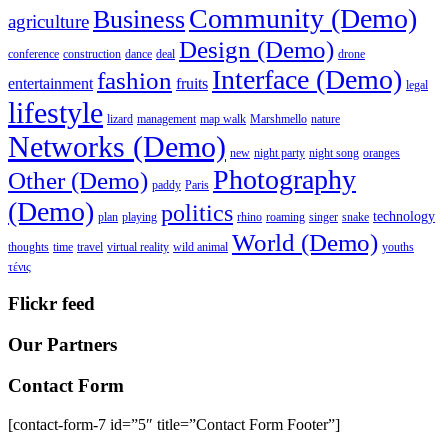
Community (Demo)
Business
agriculture
Design (Demo)
conference
construction
dance
deal
drone
Interface (Demo)
fashion
entertainment
fruits
legal
lifestyle
lizard
management
map walk
Marshmello
nature
Networks (Demo)
new
night party
night song
oranges
Photography
Other (Demo)
paddy
Paris
(Demo)
politics
technology
plan
playing
rhino
roaming
singer
snake
World (Demo)
thoughts
time
travel
virtual reality
wild animal
youths
τένις
Flickr feed
Our Partners
Contact Form
[contact-form-7 id=”5″ title=”Contact Form Footer”]