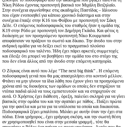
Νίκη Ρόδου έχοντας προπονητή βασικά τον Μιχάλη Βιτζηλαίο.
Στην συνέχεια αγωνίσθηκε στις ακαδημίες Παστίδας – Ιάλυσου
που είχαν ενοποιηθεί για κάποιο χρονικό διάστημα και στην
συνέχεια έπαιξε στην Κ16 του Φοίβου με προπονητή τον Σάκη
Δέδε. Ο επόμενος ποδοσφαιρικός του σταθμός ήταν η ομάδα της
Κ19 στην Ρόδο με προπονητή τον Δημήτρη Γκάιδα. Και φέτος η
διοίκηση με τον προηγούμενο προπονητή Νίκο Κουρμπανά
αποφάσισαν να πράξουν το σωστό και δίκαιο. Την άνοδο του στην
ανδρική ομάδα για να δείξει εκεί το πραγματικό πλούσιο
ποδοσφαιρικό του ταλέντο. Ήδη έχει πάρει αρκετές συμμετοχές
και έδειξε ότι μπορεί να βοηθήσει την ομάδα του στο στόχο της
που δεν είναι άλλος από την άνοδο στην επόμενη κατηγορία.
Ο Ζόγκας είναι αυτό που λέμε “The next big think” . Η επόμενη
ποδοσφαιρική γενιά που θα μας απασχολήσει στο κοντινό μέλλον.
Φτάνει να μην γίνουν τα ίδια λάθη που έχουν γίνει τα προηγούμενα
χρόνια από τις διοικήσεις των ομάδων οι οποίες δεν στηρίζουν τα
ντόπια παιδιά αλλά να τους εμπιστευτούν και να στηριχτούν σε
αυτά. Ο Χρήστος έχει διάθεση , όρεξη, παλεύει σκληρά για να γίνει
βασικός στην ομάδα του και την αγαπάει με πάθος . Παίζει πρώτα
για την φανέλα και μετα για τα υπόλοιπα τα οποία και δικαιούται.
Ποδοσφαιρικά ξέρει μπαλίτσα. Μιλάει με αυτήν όταν την έχει στα
πόδια. Είναι γρήγορος , έχει γρήγορη σκέψη, και την σωστή θέση
αν χρησιμοποιηθεί που είναι στην μεσαία γραμμή , τότε θα
αποκτήσει η Ρόδος ένα παίκτη με προσωπικότητα . Αυτόν που θα