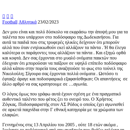



Football
Αθλητικά
23/02/2023
Δεν μου είναι και πολύ δύσκολο να εκφράσω την άποψή μου για τα
ταλέντα που υπάρχουν στο ποδόσφαιρο της Δωδεκανήσου. Για
αυτά τα παιδιά που στις τρυφερές ηλικίες δείχνουν ότι μπορούν
αλλά που όταν ενηλικιωθούν εκεί αλλάζουν τα πάντα . Ή θα έλεγα
καλύτερα οι παράγοντες τους αλλάζουν τα πάντα . Και εξηγώ ορθά
και κοφτά. Δεν σας έρχονται στο μυαλό ονόματα παικτών που
έδειχναν ότι μπορούσαν να παίξουν σε υψηλό επίπεδο ποδόσφαιρο
αλλά κάπου στην πορεία τους αναζητούσε το φως στο τούνελ της
Νικολούλη; Σίγουρα σας έρχονται πολλά ονόματα . Ωστόσο τι
έφταιξε άραγε και ποδοσφαιρικά εξαφανίσθηκαν; Οι απαντήσεις σε
άλλο αρθρό να σας κρατησουμε σε …αγωνία.
Ο λόγος όμως που γράφω αυτά έχουν σχέση με ένα πραγματικό
αυθεντικό ταλέντο που φέτος ζει το ονειρό του. Ο Χρήστος
Ζόγκας. Ποδοσφαιριστής στον ΑΣ Ρόδος ο οποίος έχει αγωνισθεί
σε αρκετά παιχνίδια στην Γ εθνική κατηγορία με τα χρώματα των
ελαφιών.
Γεννημένος στις 13 Απριλίου του 2005 , ούτε 18 ετών ακόμα ,
ξεκίνησε το ποδόσφαιρό από την ακαδημία που βγάζει ταλέντα τη