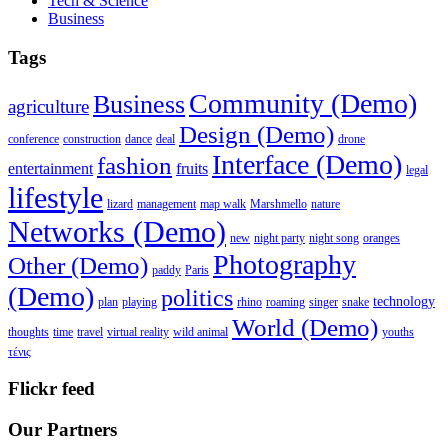
Tech & Science
Business
Tags
Community (Demo)
Business
agriculture
Design (Demo)
conference
construction
dance
deal
drone
Interface (Demo)
fashion
entertainment
fruits
legal
lifestyle
lizard
management
map walk
Marshmello
nature
Networks (Demo)
new
night party
night song
oranges
Photography
Other (Demo)
paddy
Paris
(Demo)
politics
technology
plan
playing
rhino
roaming
singer
snake
World (Demo)
thoughts
time
travel
virtual reality
wild animal
youths
τένις
Flickr feed
Our Partners