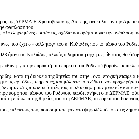
εδρος της ΔΕΡΜΑ.Ε Χρυσοβαλάντης Λάμπης, ανακάλυψαν την Αμερική
την ανάπλασή του.
, ολοκληρωμένες προτάσεις, σχέδια και οράματα για την ανάπλαση κα
νες που έχει ο «κολλητός» του κ. Κολιάδης που το πάρκο του Ροδινιο
023 ήταν ο κ. Κολιάδης, αλλιώς η δημοτική αρχή ως είθισται, θα έσ
 ευθύνη για την παρακμή του πάρκου του Ροδινιού βαραίνει αποκλει
ης, κατά τη διάρκεια της θητείας του στην μονομετοχική εταιρεία τ
με τις αρμόδιες υπηρεσίες, και μάλιστα τα σχέδια είχαν προχωρήσει
ν ήταν στις προτεραιότητές του, η υλοποίηση των μελετών και των σ
υπρεπισμό του πάρκου του Ροδινιού, παρότι ανήκει στη ΔΕΡΜΑΕ, ούτε κ
Κατά τη διάρκεια της θητείας του στη ΔΕΡΜΑΕ, το πάρκο του Ροδινιού
υς εκλεκτούς του, που συμμετείχαν στο ψηφοδέλτιό του στις δημοτικ