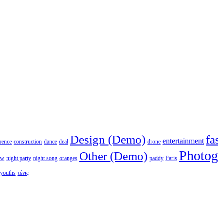
Design (Demo)
fa
entertainment
rence
construction
dance
deal
drone
Photog
Other (Demo)
ew
night party
night song
oranges
paddy
Paris
youths
τένις