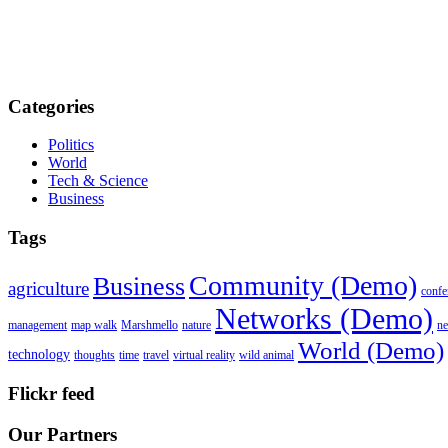
Categories
Politics
World
Tech & Science
Business
Tags
Community (Demo)
Business
agriculture
confe
Networks (Demo)
management
map walk
Marshmello
nature
n
World (Demo)
technology
thoughts
time
travel
virtual reality
wild animal
Flickr feed
Our Partners