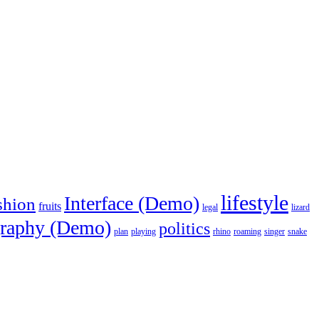
lifestyle
Interface (Demo)
shion
fruits
legal
lizard
raphy (Demo)
politics
plan
playing
rhino
roaming
singer
snake