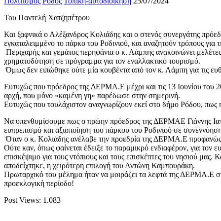
Πολιτισμός
Ρόδος
Τοπική-αυτοδιοίκηση
25/07/2024
Του Παντελή Χατζηπέτρου
Και ξαφνικά ο Αλέξανδρος Κολιάδης και ο στενός συνεργάτης πρό
εγκαταλειμμένο το πάρκο του Ροδινιού, και αναζητούν τρόπους για 
Περιχαρής και γεμάτος περηφάνια ο κ. Λάμπης ανακοινώνει μελέτες
χρηματοδότηση σε πρόγραμμα για τον εναλλακτικό τουρισμό.
Όμως δεν ειπώθηκε ούτε μία κουβέντα από τον κ. Λάμπη για τις ευθύ
Ευτυχώς που πρόεδρος της ΔΕΡΜΑ.Ε μέχρι και τις 13 Ιουνίου του 2
αρχή, που μόνο «καμένη γη» παρέδωσε στην σημερινή.
Ευτυχώς που τουλάχιστον αναγνωρίζουν εκεί στο δήμο Ρόδου, πως η
Να υπενθυμίσουμε πως ο πρώην πρόεδρος της ΔΕΡΜΑΕ Γιάννης Ιατρίδ
ευπρεπισμό και αξιοποίηση του πάρκου του Ροδινιού σε συνεννόηση 
Όταν ο κ. Κολιάδης ανέλαβε την προεδρία της ΔΕΡΜΑ.Ε προφανώς δε
Ούτε καν, όπως φαίνεται έδειξε το παραμικρό ενδιαφέρον, για τον ε
επισκέψιμο για τους ντόπιους και τους επισκέπτες του νησιού μας. 
αποδείχτηκε, η χειρότερη επιλογή του Αντώνη Καμπουράκη.
Πρωταρχικό του μέλημα ήταν να μοιράζει τα λεφτά της ΔΕΡΜΑ.Ε στο
προεκλογική περίοδο!
Post Views:
1.083