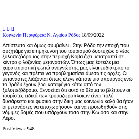



Κοινωνία
Περιφέρεια Ν. Αγαίου
Ρόδος
18/09/2022
Απίστευτο και όμως συμβαίνει . Στην Ρόδο την εποχή που
συζητάμε για επιμήκυνση του τουρισμού δυστυχώς ο νέος
ξυλοπεζόδρομος στην περιοχή Κοβα έχει μετατραπεί σε
κέντρο φιλοξενίας μεταναστών. Όπως μας έστειλε μια
χαρακτηριστική φωτώ αναγνώστης μας είναι ευδιάκριτο το
γεγονός και πρέπει να προβληματίσει άμεσα τις αρχές. Οι
μετανάστες λιάζονται όπως έλεγε κάποτε μια υπουργός ενώ
το βράδυ έχουν βρει καταφύγιο κάτω από τον
ξυλοπεζόδρομο. Εννοείται ότι αυτό το θέαμα το βλέπουν οι
τουρίστες ειδικά των κρουαζιερόπλοιων είναι πολύ
δυσάρεστο και φυσικά στην δική μας κοινωνία καλό θα ήταν
οι μετανάστες να αποχωρήσουν και να προωθηθούν στις
νόμιμες δομές που υπάρχουν τόσο στην Κω όσο και στην
Λέρο.
Post Views:
948