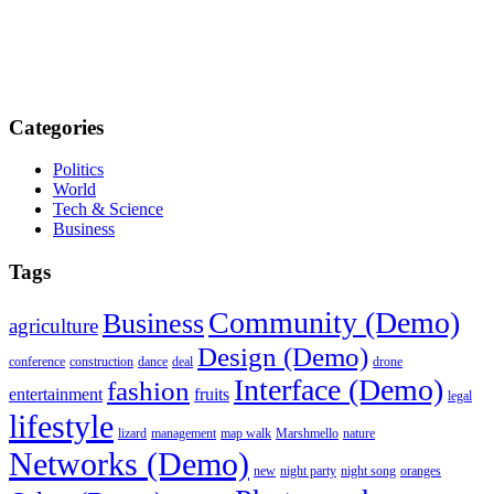
Categories
Politics
World
Tech & Science
Business
Tags
Community (Demo)
Business
agriculture
Design (Demo)
conference
construction
dance
deal
drone
Interface (Demo)
fashion
entertainment
fruits
legal
lifestyle
lizard
management
map walk
Marshmello
nature
Networks (Demo)
new
night party
night song
oranges