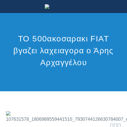
ΤΟ 500ακοσαρακι FIAT
βγαζει λαχειαγορα ο Άρης
Αρχαγγέλου


