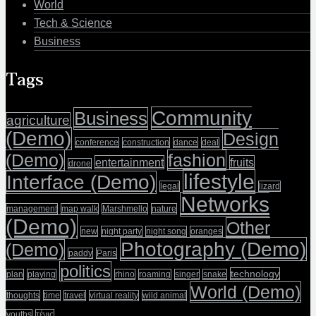
World
Tech & Science
Business
Tags
Community
Business
agriculture
(Demo)
Design
conference
construction
dance
deal
(Demo)
fashion
entertainment
fruits
drone
lifestyle
Interface (Demo)
legal
lizard
Networks
management
map walk
Marshmello
nature
(Demo)
Other
new
night party
night song
oranges
Photography (Demo)
(Demo)
paddy
Paris
politics
technology
plan
playing
rhino
roaming
singer
snake
World (Demo)
thoughts
time
travel
virtual reality
wild animal
youths
τένις