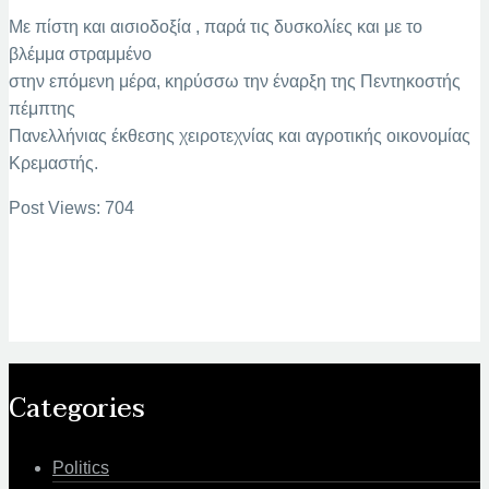
Με πίστη και αισιοδοξία , παρά τις δυσκολίες και με το
βλέμμα στραμμένο
στην επόμενη μέρα, κηρύσσω την έναρξη της Πεντηκοστής
πέμπτης
Πανελλήνιας έκθεσης χειροτεχνίας και αγροτικής οικονομίας
Κρεμαστής.
Post Views:
704
Categories
Politics