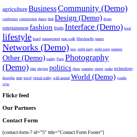
Community (Demo)
Business
agriculture
Design (Demo)
conference
construction
dance
deal
drone
Interface (Demo)
fashion
entertainment
fruits
legal
lifestyle
lizard
management
map walk
Marshmello
nature
Networks (Demo)
new
night party
night song
oranges
Photography
Other (Demo)
paddy
Paris
(Demo)
politics
technology
plan
playing
rhino
roaming
singer
snake
World (Demo)
thoughts
time
travel
virtual reality
wild animal
youths
τένις
Flickr feed
Our Partners
Contact Form
[contact-form-7 id=”5″ title=”Contact Form Footer”]