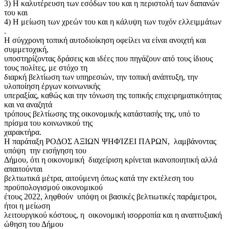
3) Η καλυτέρευση των εσόδων του και η περιστολή των δαπανών
του και
4) Η μείωση των χρεών του και η κάλυψη των τυχόν ελλειμμάτων
.
Η σύγχρονη τοπική αυτοδιοίκηση οφείλει να είναι ανοιχτή και
συμμετοχική,
υποστηρίζοντας δράσεις και ιδέες που πηγάζουν από τους ίδιους
τους πολίτες, με στόχο τη
διαρκή βελτίωση των υπηρεσιών, την τοπική ανάπτυξη, την
υλοποίηση έργων κοινωνικής
υπεραξίας, καθώς και την τόνωση της τοπικής επιχειρηματικότητας
και να αναζητά
τρόπους βελτίωσης της οικονομικής κατάστασής της, υπό το
πρίσμα του κοινωνικού της
χαρακτήρα.
Η παράταξη ΡΟΔΟΣ ΑΞΙΩΝ ΨΗΦΊΖΕΙ ΠΑΡΩΝ, λαμβάνοντας
υπόψη την εισήγηση του
Δήμου, ότι η οικονομική διαχείριση κρίνεται ικανοποιητική αλλά
απαιτούνται
βελτιωτικά μέτρα, αιτούμενη όπως κατά την εκτέλεση του
προϋπολογισμού οικονομικού
έτους 2022, ληφθούν υπόψη οι βασικές βελτιωτικές παράμετροι,
ήτοι η μείωση
λειτουργικού κόστους, η οικονομική ισορροπία και η αναπτυξιακή
ώθηση του Δήμου