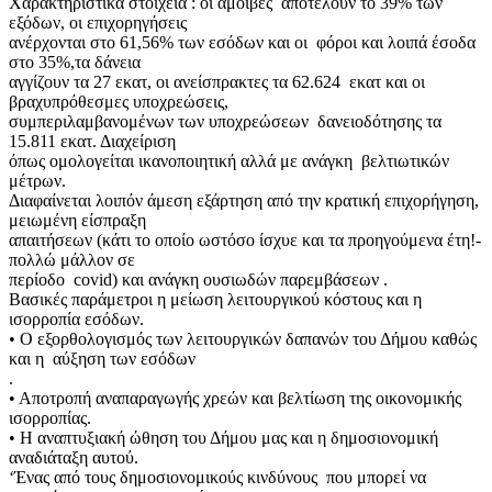
Χαρακτηριστικά στοιχεία : οι αμοιβές αποτελούν το 39% των
εξόδων, οι επιχορηγήσεις
ανέρχονται στο 61,56% των εσόδων και οι φόροι και λοιπά έσοδα
στο 35%,τα δάνεια
αγγίζουν τα 27 εκατ, οι ανείσπρακτες τα 62.624 εκατ και οι
βραχυπρόθεσμες υποχρεώσεις,
συμπεριλαμβανομένων των υποχρεώσεων δανειοδότησης τα
15.811 εκατ. Διαχείριση
όπως ομολογείται ικανοποιητική αλλά με ανάγκη βελτιωτικών
μέτρων.
Διαφαίνεται λοιπόν άμεση εξάρτηση από την κρατική επιχορήγηση,
μειωμένη είσπραξη
απαιτήσεων (κάτι το οποίο ωστόσο ίσχυε και τα προηγούμενα έτη!-
πολλώ μάλλον σε
περίοδο covid) και ανάγκη ουσιωδών παρεμβάσεων .
Βασικές παράμετροι η μείωση λειτουργικού κόστους και η
ισορροπία εσόδων.
• Ο εξορθολογισμός των λειτουργικών δαπανών του Δήμου καθώς
και η αύξηση των εσόδων
.
• Αποτροπή αναπαραγωγής χρεών και βελτίωση της οικονομικής
ισορροπίας.
• Η αναπτυξιακή ώθηση του Δήμου μας και η δημοσιονομική
αναδιάταξη αυτού.
‘Ένας από τους δημοσιονομικούς κινδύνους που μπορεί να