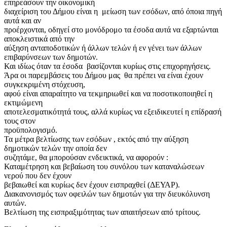
επηρεάσουν την οικονομική
διαχείριση του Δήμου είναι η μείωση των εσόδων, από όποια πηγή
αυτά και αν
προέρχονται, οδηγεί στο μονόδρομο τα έσοδα αυτά να εξαρτώνται
αποκλειστικά από την
αύξηση ανταποδοτικών ή άλλων τελών ή εν γένει των άλλων
επιβαρύνσεων των δημοτών.
Και ιδίως όταν τα έσοδα βασίζονται κυρίως στις επιχορηγήσεις.
Άρα οι παρεμβάσεις του Δήμου μας θα πρέπει να είναι έχουν
συγκεκριμένη στόχευση,
αφού είναι απαραίτητο να τεκμηριωθεί και να ποσοτικοποιηθεί η
εκτιμώμενη
αποτελεσματικότητά τους, αλλά κυρίως να εξειδικευτεί η επίδρασή
τους στον
προϋπολογισμό.
Τα μέτρα βελτίωσης των εσόδων , εκτός από την αύξηση
δημοτικών τελών την οποία δεν
συζητάμε, θα μπορούσαν ενδεικτικά, να αφορούν :
Καταμέτρηση και βεβαίωση του συνόλου των καταναλώσεων
νερού που δεν έχουν
βεβαιωθεί και κυρίως δεν έχουν εισπραχθεί (ΔΕΥΑΡ).
Διακανονισμός των οφειλών των δημοτών για την διευκόλυνση
αυτών.
Βελτίωση της εισπραξιμότητας των απαιτήσεων από τρίτους.