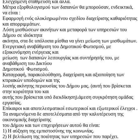
Ελεγχόμενη στάθμευση και αλλα.
Μέτρα εξορθολογισμού των δαπανών θα μπορούσαν, ενδεικτικά,
να είναι :
Εφαρμογή ενός ολοκληρωμένου σχεδίου διαχείρισης καθαριότητας
και απορριμμάτων.
Λύση μισθώσεων ακινήτων και μεταφορά των υπηρεσιών του
Δήμου σε ιδιόκτητα
ακίνητα, στα δε υπόλοιπα μίσθια να γίνει μείωση των μισθωμάτων.
Ενεργειακή αναβάθμιση του Δημοτικού Φωτισμού, με
εξοικονόμηση ενέργειας και
μείωση των δαπανών λειτουργίας και συντήρησής του, με
αναβάθμιση του Δικτύου
Δημοτικού Φωτισμού.
Καταγραφή, παρακολούθηση, διαχείριση και αξιοποίηση των
κτιριακών υποδομών και της
λοιπής ακίνητης περιουσίας του Δήμου μας. (αυτή που βρίσκεται
στην κυριότητα του και
αυτής που βρίσκεται υπό διεκδίκηση).άμεση συγκρότηση ομάδας
εργασίας.
Επίκαιροι και αποτελεσματικοί εσωτερικοί και εξωτερικοί έλεγχοι .
Τα αναμενόμενα δε αποτελέσματα από την καλυτέρευση της
οικονομικής διαχείρισης
του Δήμου και των επιχειρήσεων αυτού θα είναι:
1) Η αύξηση της εμπιστοσύνης της κοινωνίας.
2) Η βελτίωση της ποιότητας των υπηρεσιών που παρέχει.