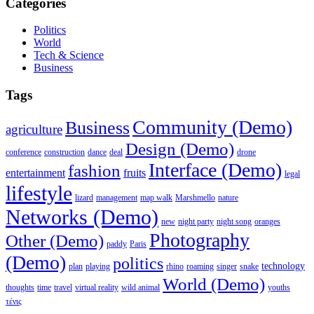
Categories
Politics
World
Tech & Science
Business
Tags
Community (Demo)
Business
agriculture
Design (Demo)
conference
construction
dance
deal
drone
Interface (Demo)
fashion
entertainment
fruits
legal
lifestyle
lizard
management
map walk
Marshmello
nature
Networks (Demo)
new
night party
night song
oranges
Photography
Other (Demo)
paddy
Paris
(Demo)
politics
technology
plan
playing
rhino
roaming
singer
snake
World (Demo)
thoughts
time
travel
virtual reality
wild animal
youths
τένις