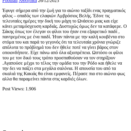
Football
Αθλητικά
26/12/2023
Έφυγε σήμερα από την ζωή για το αιώνιο ταξίδι ενας πραγματικός
φίλος – οπαδός των ελαφιών Αμβρόσιος Βελής. Έδινε τις
τελευταίες ημέρες την δική του μάχη το Ωνάσειο μιας και είχε
κάνει μεταμόσχευση καρδιάς. Δυστυχώς όμως δεν τα κατάφερε. Ο
Σάκης όπως τον έλεγαν οι φίλοι του ήταν ενα εξαιρετικό παιδί ,
παντρεμένος με ένα παιδί. Ήταν πάντα με την καλή κουβέντα στο
στόμα του και παρά το γεγονός ότι τα τελευταία χρόνια γνώριζε
απόλυτα το πρόβλημά του δεν ήθελε ποτέ να γίνει βάρος στον
οποιονδήποτε. Είχε πάνω από όλα αξιοπρέπεια. Ωστόσο οι φίλοι
του με τον δικό τους τρόπο προσπαθούσαν να τον στηρίξουν
.Αγαπούσε μέχρι το τέλος την ομάδα του την Ρόδο και ήθελε να
την δει να παίζει στα μεγάλα σαλόνια. Η απουσία του από τα
σκαλιά της Κακιάς θα είναι εμφανείς. Πέρασε πια στο αιώνιο φως
αλλα θα παραμείνει πάντα στις καρδιές όλων.
Post Views:
1.906