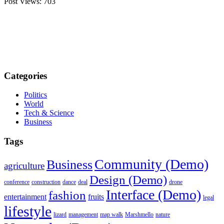
Post Views:
703
Categories
Politics
World
Tech & Science
Business
Tags
Community (Demo)
Business
agriculture
Design (Demo)
conference
construction
dance
deal
drone
Interface (Demo)
fashion
entertainment
fruits
legal
lifestyle
lizard
management
map walk
Marshmello
nature