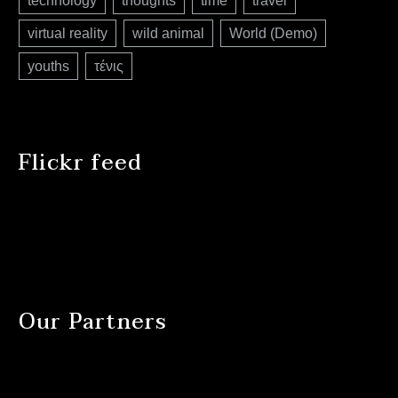
technology
thoughts
time
travel
virtual reality
wild animal
World (Demo)
youths
τένις
Flickr feed
Our Partners