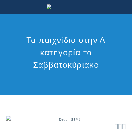
Τα παιχνίδια στην Α
κατηγορία το
Σαββατοκύριακο


