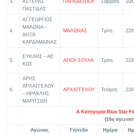
3.
ΑΣΤΕΡΑΣ
ΠΑΡΑΔΕΙΣΙΟΥ
Σάββατο
19/
ΠΑΣΤΙΔΑΣ
ΑΓ.ΓΕΩΡΓΙΟΣ
ΜΑΛΩΝΑ –
4.
ΜΑΛΩΝΑΣ
Τρίτη
22/
ΔΟΞΑ
ΚΑΡΔΑΜΑΙΝΑΣ
ΕΥΚΛΗΣ – ΑΕ
5.
ΑΓΙΟΥ ΣΟΥΛΑ
Τρίτη
22/
ΚΩΣ
ΑΡΗΣ
ΑΡΧΑΓΓΕΛΟΥ
6.
ΑΡΧΑΓΓΕΛΟΥ
Τετάρτη
23/
– ΗΡΑΚΛΗΣ
ΜΑΡΙΤΣΩΝ
Α Κατηγορία Blue Star Fe
(16η αγωνιστ
Αγώνας
Γήπεδο
Ημέρα
Ημ