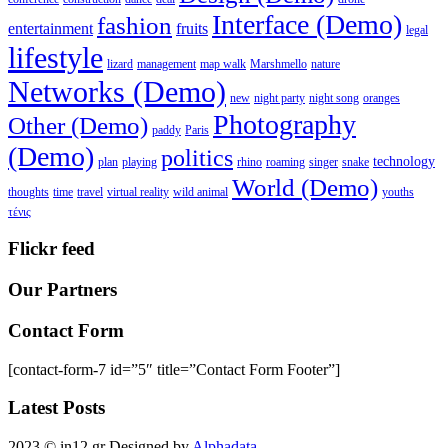
Interface (Demo)
fashion
entertainment
fruits
legal
lifestyle
lizard
management
map walk
Marshmello
nature
Networks (Demo)
new
night party
night song
oranges
Photography
Other (Demo)
paddy
Paris
(Demo)
politics
technology
plan
playing
rhino
roaming
singer
snake
World (Demo)
thoughts
time
travel
virtual reality
wild animal
youths
τένις
Flickr feed
Our Partners
Contact Form
[contact-form-7 id=”5″ title=”Contact Form Footer”]
Latest Posts
2023 © in12.gr Designed by
Alphadata