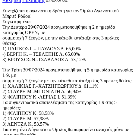
Αθλητικά
Πολιτισμός
02/08/2024
Συνεχίζεται η αγωνιστική δράση για τον Όμιλο Αγωνιστικού
Μπριτζ Ρόδου!
Συγκεκριμένα:
Την Δευτέρα 29/07/2024 πραγματοποιήθηκε η 2 η ημερίδα
κατηγορίας OPEN, με
συμμετοχή 7 ζευγών, με την κάτωθι κατάταξη στις 3 πρώτες
θέσεις:
1) ΠΛΙΓΚΟΣ Ι. – ΠΑΥΛΟΥΣ Δ. 65,00%
-) ΒΕΡΓΗ Κ. – ΤΣΕΛΕΠΗΣ Λ. 65,00%
3) ΒΡΟΥΧΟΣ Ν.-ΤΣΑΒΑΛΟΣ Α. 53,12%
Την Τρίτη 30/07/2024 πραγματοποιήθηκε η 5 η ημερίδα κατηγορίας
1-9, με
συμμετοχή 7 ζευγών με την κάτωθι κατάταξη στις 3 πρώτες θέσεις:
1) ΧΑΛΙΚΙΑΣ Γ.–ΧΑΤΖΗΓΕΩΡΓΙΟΥ Δ. 61,11%
2) ΣΤΑΥΡΗ Μ.-ΜΠΟΝΙΑΤΗ Δ. 56,94%
3) ΦΙΛΙΠΠΟΥ Κ.-ΛΕΡΙΑΣ Ι. 51,39%
Τα συγκεντρωτικά αποτελέσματα της κατηγορίας 1-9 στις 5
ημερίδες:
1) ΦΙΛΙΠΠΟΥ Κ. 58,58%
2) ΣΤΑΥΡΗ Μ. 57,98%
3) ΛΕΝΤΖΑ Κ. 53,57%
Για τον μήνα Αύγουστο ο Όμιλος θα παραμείνει ανοιχτός μόνο με
μια ημερίδα κάθε