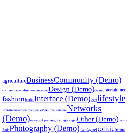
Community (Demo)
Business
agriculture
Design (Demo)
entertainment
conference
construction
dance
deal
drone
lifestyle
Interface (Demo)
fashion
fruits
legal
Networks
lizard
management
map walk
Marshmello
nature
(Demo)
Other (Demo)
new
night party
night song
oranges
paddy
Photography (Demo)
politics
Paris
plan
playing
rhino