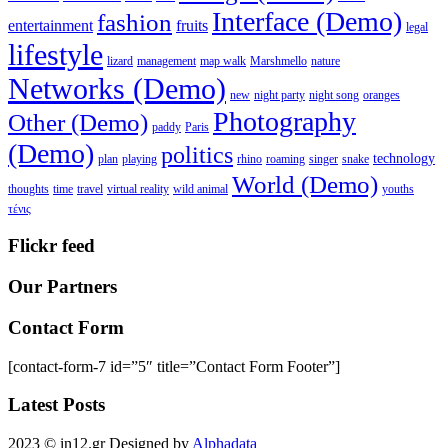
Interface (Demo)
fashion
entertainment
fruits
legal
lifestyle
lizard
management
map walk
Marshmello
nature
Networks (Demo)
new
night party
night song
oranges
Photography
Other (Demo)
paddy
Paris
(Demo)
politics
technology
plan
playing
rhino
roaming
singer
snake
World (Demo)
thoughts
time
travel
virtual reality
wild animal
youths
τένις
Flickr feed
Our Partners
Contact Form
[contact-form-7 id=”5″ title=”Contact Form Footer”]
Latest Posts
2023 © in12.gr Designed by
Alphadata