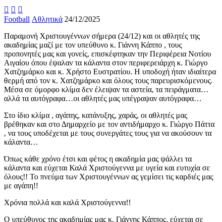



Football
Αθλητικά
24/12/2025
Παραμονή Χριστουγέννων σήμερα (24/12) και οι αθλητές της
ακαδημίας μαζί με τον υπεύθυνο κ. Γιάννη Κάππο , τους
προπονητές μας και γονείς, επισκέφτηκαν την Περιφέρεια
Νοτίου
Αιγαίου όπου έψαλαν τα κάλαντα στον περιφερειάρχη κ. Γιώργο
Χατζημάρκο και κ. Χρήστο Ευστρατίου. Η υποδοχή ήταν ιδιαίτερα
θερμή από τον κ. Χατζημάρκο και όλους τους παρευρισκόμενους.
Μέσα σε όμορφο κλίμα δεν έλειψαν τα αστεία, τα πειράγματα…
αλλά τα αυτόγραφα…οι αθλητές μας υπέγραψαν αυτόγραφα…
Στο ίδιο κλίμα , αγάπης, κατάνυξης, χαράς, οι αθλητές μας
βρέθηκαν και στο Δημαρχείο με τον αντιδήμαρχο κ. Γιώργο Πάττα
, να τους υποδέχεται με τους συνεργάτες τους για να ακούσουν τα
κάλαντα…
Όπως κάθε χρόνο έτσι και φέτος η ακαδημία μας ψάλλει τα
κάλαντα και εύχεται Καλά Χριστούγεννα με υγεία και ευτυχία σε
όλους!! Το πνεύμα των Χριστουγέννων ας γεμίσει τις καρδιές μας
με αγάπη!!
Χρόνια πολλά και καλά Χριστούγεννα!!
Ο υπεύθυνος της ακαδημίας μας κ. Γιάννης Κάππος, εύχεται σε