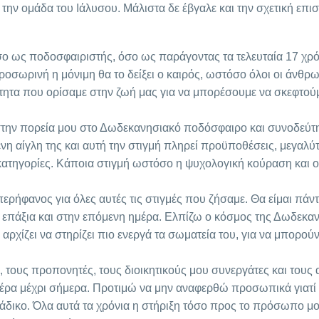
την ομάδα του Ιάλυσου. Μάλιστα δε έβγαλε και την σχετική επισ
 ως ποδοσφαιριστής, όσο ως παράγοντας τα τελευταία 17 χρό
οσωρινή η μόνιμη θα το δείξει ο καιρός, ωστόσο όλοι οι άνθρ
τητα που ορίσαμε στην ζωή μας για να μπορέσουμε να σκεφτούμ
ο στην πορεία μου στο Δωδεκανησιακό ποδόσφαιρο και συνοδεύτ
νη αίγλη της και αυτή την στιγμή πληρεί προϋποθέσεις, μεγαλύ
ς κατηγορίες. Κάποια στιγμή ωστόσο η ψυχολογική κούραση και 
ρήφανος για όλες αυτές τις στιγμές που ζήσαμε. Θα είμαι πάν
ί επάξια και στην επόμενη ημέρα. Ελπίζω ο κόσμος της Δωδεκα
 αρχίζει να στηρίζει πιο ενεργά τα σωματεία του, για να μπορού
 τους προπονητές, τους διοικητικούς μου συνεργάτες και του
ρα μέχρι σήμερα. Προτιμώ να μην αναφερθώ προσωπικά γιατί ε
 άδικο. Όλα αυτά τα χρόνια η στήριξη τόσο προς το πρόσωπο μο