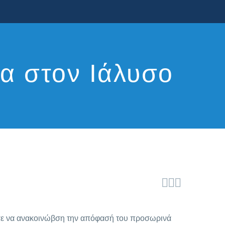
τα στον Ιάλυσο



ισε να ανακοινώβση την απόφασή του προσωρινά