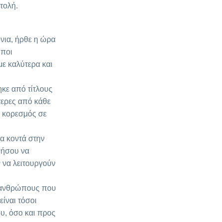
τολή.
νια, ήρθε η ώρα
ωποι
ε καλύτερα και
ηκε από τίτλους
τερες από κάθε
ο κορεσμός σε
τα κοντά στην
νήσου να
ν να λειτουργούν
ς ανθρώπους που
ίναι τόσοι
υ, όσο και προς