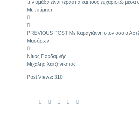
την ομάδα είναι τεράστια και τους ευχαριστώ μέσα 
Με εκτίμηση


PREVIOUS POST Με Καραγιάννη στον άσο ο Αστ
Μασάρων

Νίκος Γιορδαμνής
Μιχάλης Χατζηνικήτας
Post Views:
310