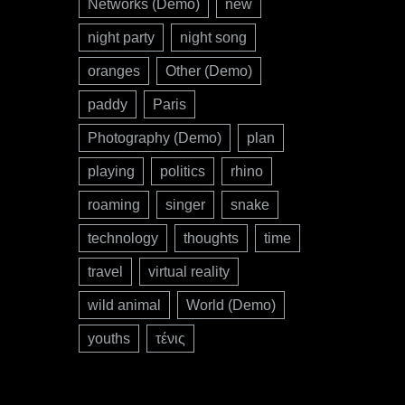
Networks (Demo)
new
night party
night song
oranges
Other (Demo)
paddy
Paris
Photography (Demo)
plan
playing
politics
rhino
roaming
singer
snake
technology
thoughts
time
travel
virtual reality
wild animal
World (Demo)
youths
τένις